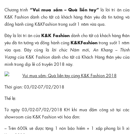
“Vui mua sắm – Quà liền tay”
Chương trình
là lời tri ân của
K&K Fashion dành cho tất cả khách hàng thân yêu đã tin tưởng và
đồng hành cũng K&KFashion trong suốt 1 năm vừa qua.
K&K Fashion
Đây là lời tri ân của
dành cho tất cả khách hàng thân
K&KFashion
yêu đã tin tưởng và đồng hành cũng
trong suốt 1 năm
vừa qua. Đây cũng là
lời chúc Năm mới, An Khang – Thịnh
Vượng
của K&K Fashion dành cho tất cả Khách Hàng thân yêu của
mình trong dịp lễ cổ truyền 2018 này.
Thời gian: 03/02-07/02/2018
Thể lệ:
Từ ngày 03/02-07/02/2018 KH khi mua đầm công sở tại các
showroom của K&K Fashion với hóa đơn:
– Trên 600k sẽ được tặng 1 nón bảo hiểm + 1 xấp phong bì lì xì