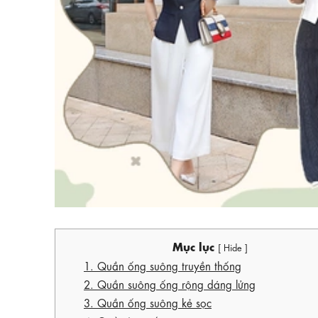
Mục lục
[ Hide ]
1. Quần ống suông truyền thống
2. Quần suông ống rộng dáng lửng
3. Quần ống suông kẻ sọc