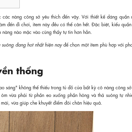
 các nàng công sở yêu thích đến vậy. Với thiết kế dáng quần 
 làm đến đi chơi, item này đều có thể cân hết. Đặc biệt, kiểu quầ
n nàng nào mặc vào cũng thấy tự tin hơn hẳn.
 suông đang hot nhất hiện nay
để chọn một item phù hợp với ph
yền thống
ao sáng" không thể thiếu trong tủ đồ của bất kỳ cô nàng công s
 kế ôm vừa phải từ phần eo xuống phần hông và thả suông tự nhi
mái, vừa giúp che khuyết điểm đôi chân hiệu quả.