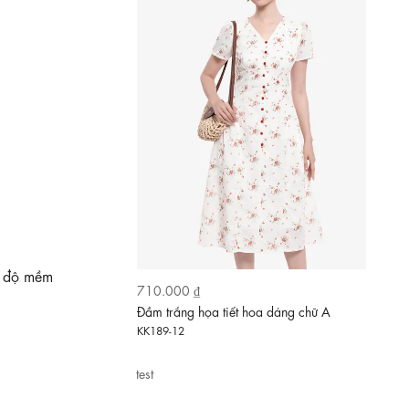
710.000 ₫
Đầm trắng họa tiết hoa dáng chữ A
KK189-12
i độ mềm
test