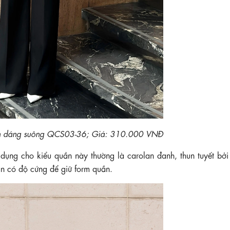
n dáng suông QCS03-36; Giá: 310.000 VNĐ
 dụng cho kiểu quần này thường là carolan đanh, thun tuyết bở
ẫn có độ cứng để giữ form quần.