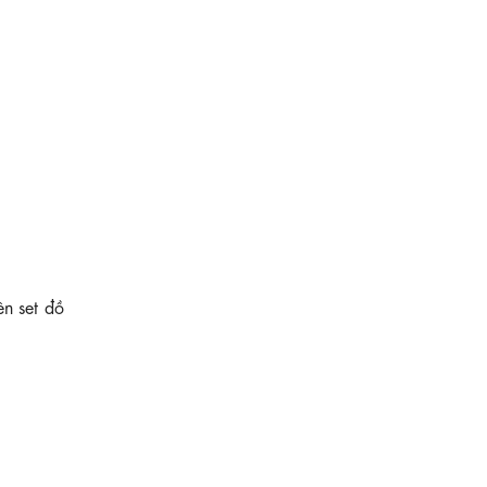
730.000 ₫
Đầm lụa dáng xòe cổ thuyền lệch vai
KK189-15
ên set đồ