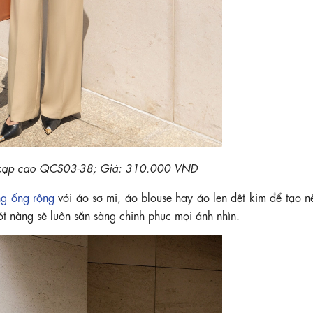
 cạp cao QCS03-38; Giá: 310.000 VNĐ
ng ống rộng
với áo sơ mi, áo blouse hay áo len dệt kim để tạo n
ót nàng sẽ luôn sẵn sàng chinh phục mọi ánh nhìn.