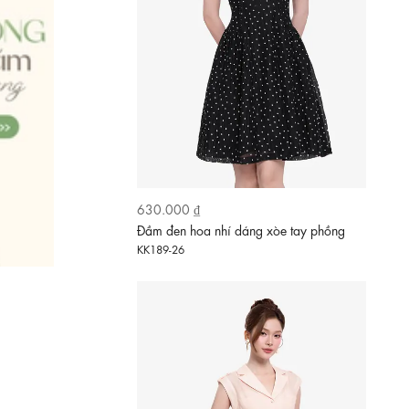
630.000 ₫
Đầm đen hoa nhí dáng xòe tay phồng
KK189-26