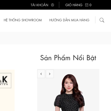
TÀI KHOẢN
GIỎ HÀNG
0
630.000 ₫
Đầm xòe sát nách màu xanh pastel kèm
thắt lưng
KK188-05
HỆ THỐNG SHOWROOM
HƯỚNG DẪN MUA HÀNG
Sản Phẩm Nổi Bật