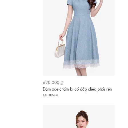
620.000 ₫
Đầm xòe chấm bi cổ đắp chéo phối ren
KK189-14