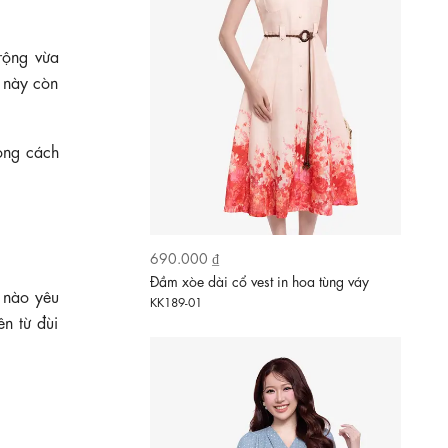
rộng vừa
n này còn
690.000 ₫
Đầm xòe dài cổ vest in hoa tùng váy
KK189-01
ong cách
ở nào yêu
ên từ đùi