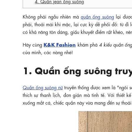
4. Quần jean ống suông
Không phải ngẫu nhiên mà
quần ống suông
lại được
phải, thoải mái khi mặc, lại cực kỳ dễ phối đồ: từ đi
có khả năng tôn dáng, giấu khuyết điểm rất khéo, nê
K&K Fashion
Hãy cùng
khám phá
4 kiểu quần ống
của mình, các nàng nhé!
1. Quần ống suông tru
Quần ống suông nữ
truyền thống được xem là "ngôi s
thích sự thanh lịch, đơn giản mà tinh tế. Với thiết
xuống mắt cá, chiếc quần này vừa mang đến sự thoải 