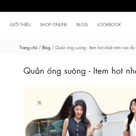
GIỚI THIỆU
SHOP ONLINE
BLOG
LOOKBOOK
Trang chủ
/
Blog
/
Quần ống suông - Item hot nhất năm vừa đa n
Quần ống suông - Item hot nhấ