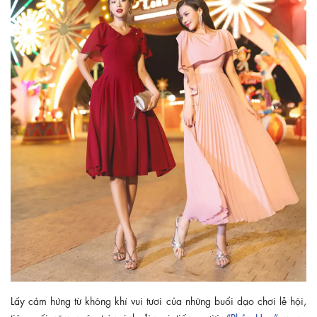
Lấy cảm hứng từ không khí vui tươi của những buổi dạo chơi lễ hội,
tiệc cuối năm ngập tràn ánh đèn và tiếng cười,
“Phồn Hoa”
mang