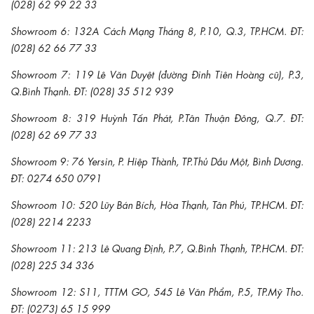
(028) 62 99 22 33
Showroom 6: 132A Cách Mạng Tháng 8, P.10, Q.3, TP.HCM. ĐT:
(028) 62 66 77 33
Showroom 7: 119 Lê Văn Duyệt (đường Đinh Tiên Hoàng cũ), P.3,
Q.Bình Thạnh. ĐT: (028) 35 512 939
Showroom 8: 319 Huỳnh Tấn Phát, P.Tân Thuận Đông, Q.7. ĐT:
(028) 62 69 77 33
Showroom 9: 76 Yersin, P. Hiệp Thành, TP.Thủ Dầu Một, Bình Dương.
ĐT: 0274 650 0791
Showroom 10: 520 Lũy Bán Bích, Hòa Thạnh, Tân Phú, TP.HCM. ĐT:
(028) 2214 2233
Showroom 11: 213 Lê Quang Định, P.7, Q.Bình Thạnh, TP.HCM. ĐT:
(028) 225 34 336
Showroom 12: S11, TTTM GO, 545 Lê Văn Phẩm, P.5, TP.Mỹ Tho.
ĐT: (0273) 65 15 999