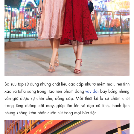
Bộ sưu tập sử dụng những chất liệu cao cấp như tơ mềm mại, ren tinh
xảo và tafta sang trọng, tạo nên phom dáng
váy dài
bay bổng nhưng
vẫn giữ được sự chỉn chu, đẳng cấp. Mỗi thiết kế là sự chăm chút
trong từng đường cắt may, giúp tôn lên vẻ đẹp nữ tính, thanh lịch
nhưng không kém phần cuốn hút trong mọi bữa tiệc.