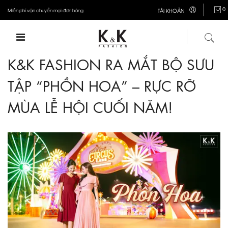
0
Miễn phí vận chuyển mọi đơn hàng
TÀI KHOẢN
K&K FASHION RA MẮT BỘ SƯU
TẬP “PHỒN HOA” – RỰC RỠ
MÙA LỄ HỘI CUỐI NĂM!