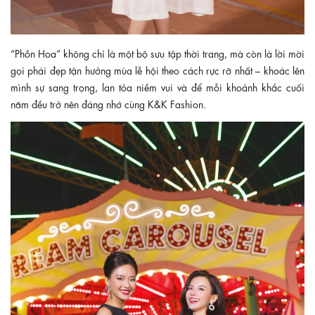
“Phồn Hoa” không chỉ là một bộ sưu tập thời trang, mà còn là lời mời
gọi phái đẹp tận hưởng mùa lễ hội theo cách rực rỡ nhất – khoác lên
mình sự sang trọng, lan tỏa niềm vui và để mỗi khoảnh khắc cuối
năm đều trở nên đáng nhớ cùng K&K Fashion.