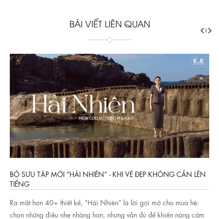
BÀI VIẾT LIÊN QUAN
BỘ SƯU TẬP MỚI “HẢI NHIÊN” - KHI VẺ ĐẸP KHÔNG CẦN LÊN
TIẾNG
Ra mắt hơn 40+ thiết kế, “Hải Nhiên” là lời gợi mở cho mùa hè:
chọn những điều nhẹ nhàng hơn, nhưng vẫn đủ để khiến nàng cảm