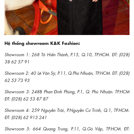
Hệ thống showroom K&K Fashion:
Showroom 1: 268 Tô Hiến Thành, P.15, Q.10, TP.HCM. ĐT: (028)
38 62 57 91
Showroom 2: 40 Lê Văn Sỹ, P.11, Q.Phú Nhuận, TP.HCM. ĐT: (028)
62 53 73 93
Showroom 3: 248B Phan Đình Phùng, P.1, Q. Phú Nhuận. TP.HCM
ĐT: (028) 62 53 87 87
Showroom 4: 259 Nguyễn Trãi, P.Nguyễn Cư Trinh, Q.1, TP.HCM.
ĐT: (028) 62 913 241
Showroom 5: 664 Quang Trung, P.11, Q.Gò Vấp, TP.HCM. ĐT: