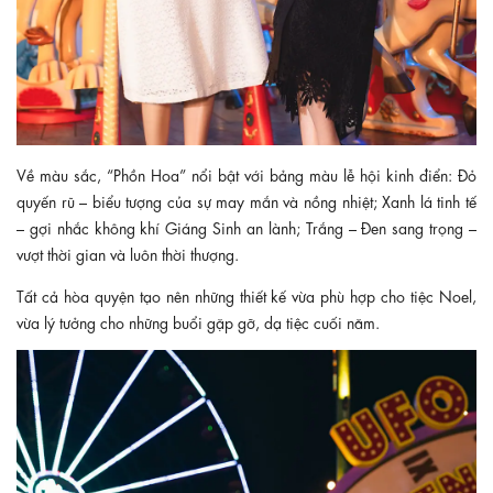
Về màu sắc, “Phồn Hoa” nổi bật với bảng màu lễ hội kinh điển: Đỏ
quyến rũ – biểu tượng của sự may mắn và nồng nhiệt; Xanh lá tinh tế
– gợi nhắc không khí Giáng Sinh an lành; Trắng – Đen sang trọng –
vượt thời gian và luôn thời thượng.
Tất cả hòa quyện tạo nên những thiết kế vừa phù hợp cho tiệc Noel,
vừa lý tưởng cho những buổi gặp gỡ, dạ tiệc cuối năm.