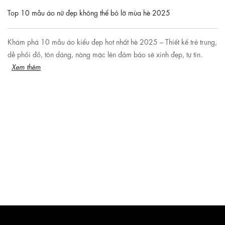
Top 10 mẫu áo nữ đẹp không thể bỏ lỡ mùa hè 2025
Khám phá 10 mẫu áo kiểu đẹp hot nhất hè 2025 – Thiết kế trẻ trung,
dễ phối đồ, tôn dáng, nàng mặc lên đảm bảo sẽ xinh đẹp, tự tin.
Xem thêm