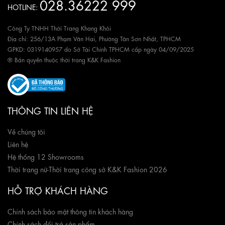
028.36222 999
HOTLINE:
Công Ty TNHH Thời Trang Khang Khôi
Địa chỉ: 256/13A Phạm Văn Hai, Phường Tân Sơn Nhất, TPHCM
GPKD: 0319140957 do Sở Tài Chính TPHCM cấp ngày 04/09/2025
® Bản quyền thuộc thời trang K&K Fashion
THÔNG TIN LIÊN HỆ
Về chúng tôi
Liên hệ
Hệ thống 12 Showrooms
Thời trang nữ
-
Thời trang công sở K&K Fashion 2026
HỖ TRỢ KHÁCH HÀNG
Chính sách bảo mật thông tin khách hàng
Chính sách đổi trả sản phẩm