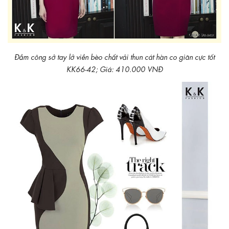
Đầm công sở tay lở viền bèo chất vải thun cát hàn co giãn cực tốt
KK66-42; Giá: 410.000 VNĐ