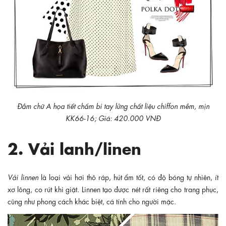
Đầm chữ A họa tiết chấm bi tay lửng chất liệu chiffon mềm, mịn
KK66-16; Giá: 420.000 VNĐ
2. Vải lanh/linen
Vải linnen
là loại vải hơi thô ráp, hút ẩm tốt, có độ bóng tự nhiên, ít
xơ lông, co rút khi giặt. Linnen tạo được nét rất riêng cho trang phục,
cũng như phong cách khác biệt, cá tính cho người mặc.