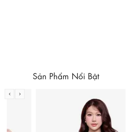
Top 3 mẫu váy công sở đẹp cho nàng “siêu vòng 3”
Nếu việc sở hữu vòng 3 nảy nở khiến bản thân cảm thấy e dè và
ngại ngùng – chưa bao giờ tự tin khi khoe vòng 3 với trang phục
ôm ...
Xem thêm
Sản Phẩm Nổi Bật