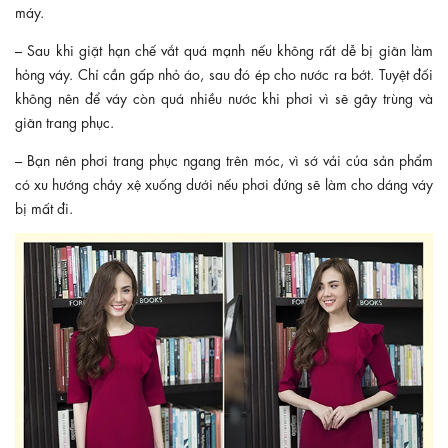
máy.
– Sau khi giặt hạn chế vắt quá mạnh nếu không rất dễ bị giãn làm
hỏng váy. Chỉ cần gấp nhỏ áo, sau đó ép cho nước ra bớt. Tuyệt đối
không nên để váy còn quá nhiều nước khi phơi vì sẽ gây trùng và
giãn trang phục.
– Bạn nên phơi trang phục ngang trên móc, vì sớ vải của sản phẩm
có xu hướng chảy xệ xuống dưới nếu phơi đứng sẽ làm cho dáng váy
bị mất đi.