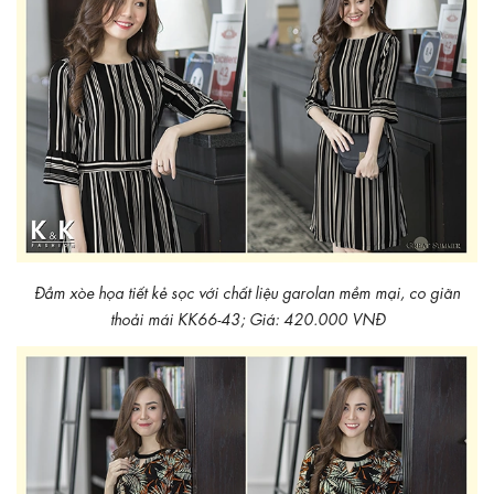
Đầm xòe họa tiết kẻ sọc với chất liệu garolan mềm mại, co giãn
thoải mái KK66-43; Giá: 420.000 VNĐ