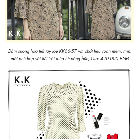
Đầm suông họa tiết tay loe KK66-57 với chất liệu voan mềm, mịn,
mát phù hợp với tiết trời mùa hè nóng bức; Giá: 420.000 VNĐ