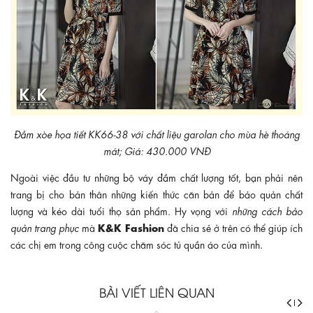
Đầm xòe họa tiết KK66-38 với chất liệu garolan cho mùa hè thoáng
mát; Giá: 430.000 VNĐ
Ngoài việc đầu tư những bộ váy đầm chất lượng tốt, bạn phải nên
trang bị cho bản thân những kiến thức căn bản để bảo quản chất
lượng và kéo dài tuổi thọ sản phẩm. Hy vọng với
những cách bảo
K&K Fashion
quản trang phục
mà
đã chia sẻ ở trên có thể giúp ích
các chị em trong công cuộc chăm sóc tủ quần áo của mình.
BÀI VIẾT LIÊN QUAN