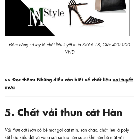
Đầm công sở tay lở chất liệu tuyết mưa KK66-18; Giá: 420.000
VNĐ
>> Đọc thêm: Những điều cần biết về chất liệu
vải tuyết
mưa
5. Chất vải thun cát Hàn
Vải thun cát Hàn
có bề mặt gợi cát mịn, săn chắc, chất liệu là poly
kết hợp kiểu dệt và vòng sợi se tạo nên sự se khít nên bề mặt vải