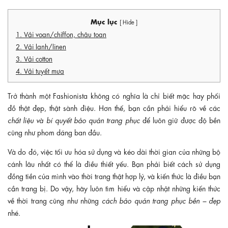
Mục lục
[ Hide ]
1. Vải voan/chiffon, châu toan
2. Vải lanh/linen
3. Vải cotton
4. Vải tuyết mưa
Trở thành một Fashionista không có nghĩa là chỉ biết mặc hay phối
đồ thật đẹp, thật sành điệu. Hơn thế, bạn cần phải hiểu rõ về các
chất liệu và bí quyết bảo quản trang phục
để luôn giữ được độ bền
cũng như phom dáng ban đầu.
Và do đó, việc tối ưu hóa sử dụng và kéo dài thời gian của những bộ
cánh lâu nhất có thể là điều thiết yếu. Bạn phải biết cách sử dụng
đồng tiền của mình vào thời trang thật hợp lý, và kiến thức là điều bạn
cần trang bị. Do vậy, hãy luôn tìm hiểu và cập nhật những kiến thức
về thời trang cũng như những
cách bảo quản trang phục bền – đẹp
nhé.