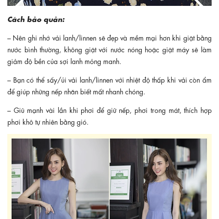
Cách bảo quản:
– Nên ghi nhớ vải lanh/linnen sẽ đẹp và mềm mại hơn khi giặt bằng
nước bình thường, không giặt với nước nóng hoặc giặt máy sẽ làm
giảm độ bền của sợi lanh mỏng manh.
– Bạn có thể sấy/ủi vải lanh/linnen với nhiệt độ thấp khi vải còn ẩm
để giúp những nếp nhăn biết mất nhanh chóng.
– Giũ mạnh vài lần khi phơi để giữ nếp, phơi trong mát, thích hợp
phơi khô tự nhiên bằng gió.