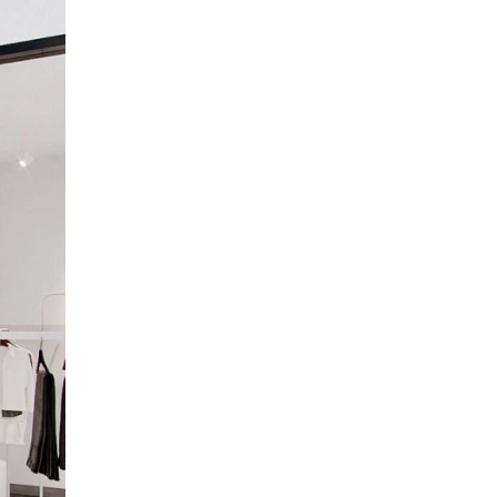
KK189-08
710.000 ₫
Đầm hoa thiết kế dáng xòe cổ V