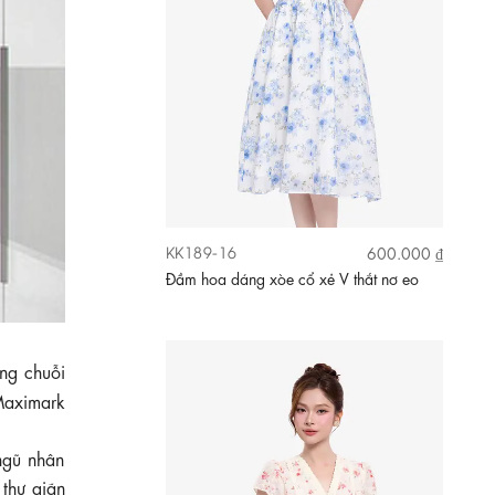
KK189-28
710.000 ₫
Đầm xô thêu hoa nhí cổ V phối ren
ong chuỗi
aximark
ngũ nhân
 thư giãn