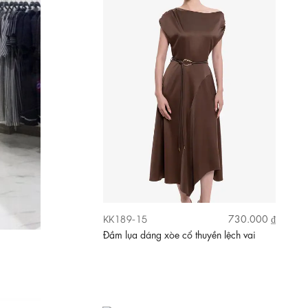
KK189-39
660.000 ₫
Đầm xô thêu dáng xòe dài phối thắt lưng