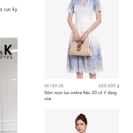
á cực kỳ
KK189-15
730.000 ₫
Đầm lụa dáng xòe cổ thuyền lệch vai