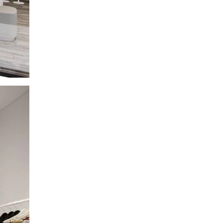
KK188-05
630.000 ₫
Đầm xòe sát nách màu xanh pastel kèm