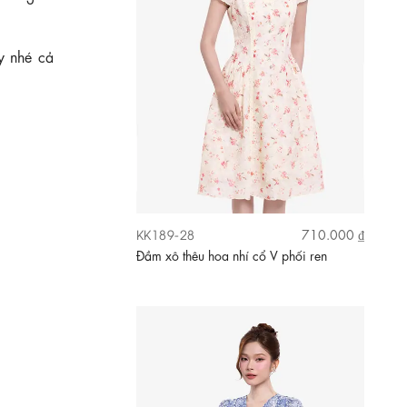
y nhé cả
KK189-05
620.000 ₫
Đầm voan lụa ombre thêu 3D cổ V dáng
xòe