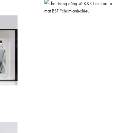
KK189-26
630.000 ₫
Đầm đen hoa nhí dáng xòe tay phồng