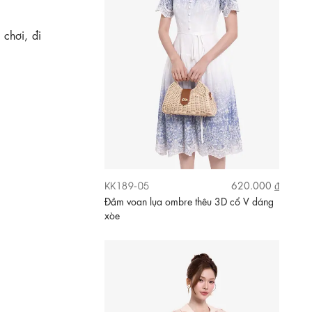
 chơi, đi
KK189-05
620.000 ₫
Đầm voan lụa ombre thêu 3D cổ V dáng
xòe