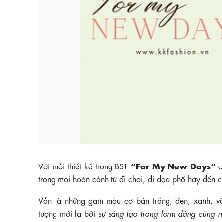
“For My New Days”
Với mỗi thiết kế trong BST
c
trong mọi hoàn cảnh từ đi chơi, đi dạo phố hay đến 
Vẫn là những gam màu cơ bản trắng, đen, xanh, v
tượng mới lạ bởi
sự sáng tạo trong form dáng cũng n