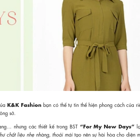
K&K Fashion
ủa
bạn có thể tự tin thể hiện phong cách của r
công sở.
“For My New Days”
àng… nhưng các thiết kế trong BST
lạ
hư chất liệu nhẹ nhàng, thoải mái
tạo nên sự hài hòa cho diện 