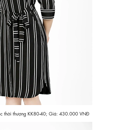
sọc thời thượng KK80-40; Giá: 430.000 VNĐ