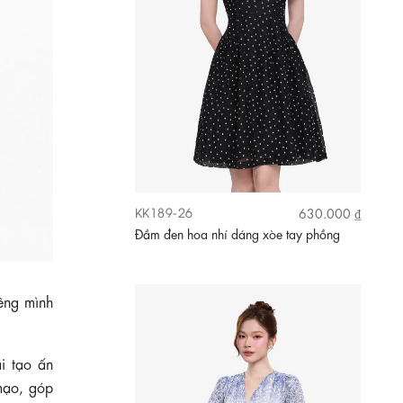
KK189-26
630.000 ₫
Đầm đen hoa nhí dáng xòe tay phồng
iêng mình
i tạo ấn
mạo, góp