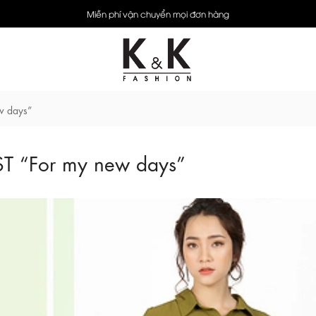
Miễn phí vận chuyển mọi đơn hàng
w days”
ST “For my new days”