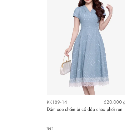
KK189-14
620.000 ₫
Đầm xòe chấm bi cổ đắp chéo phối ren
test