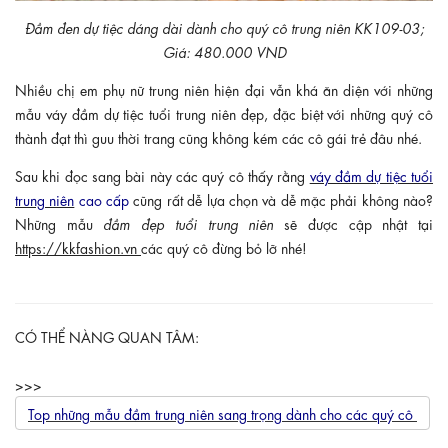
Đầm đen dự tiệc dáng dài dành cho quý cô trung niên KK109-03;
Giá: 480.000 VND
Nhiều chị em phụ nữ trung niên hiện đại vẫn khá ăn diện với những
mẫu váy đầm dự tiệc tuổi trung niên đẹp, đặc biệt với những quý cô
thành đạt thì guu thời trang cũng không kém các cô gái trẻ đâu nhé.
Sau khi đọc sang bài này các quý cô thấy rằng
váy đầm dự tiệc tuổi
trung niên
cao cấp
cũng rất dễ lựa chọn và dễ mặc phải không nào?
Những mẫu
đầm đẹp tuổi trung niên
sẽ được cập nhật tại
https://kkfashion.vn
các quý cô đừng bỏ lỡ nhé!
CÓ THỂ NÀNG QUAN TÂM:
>>>
Top những mẫu đầm trung niên sang trọng dành cho các quý cô