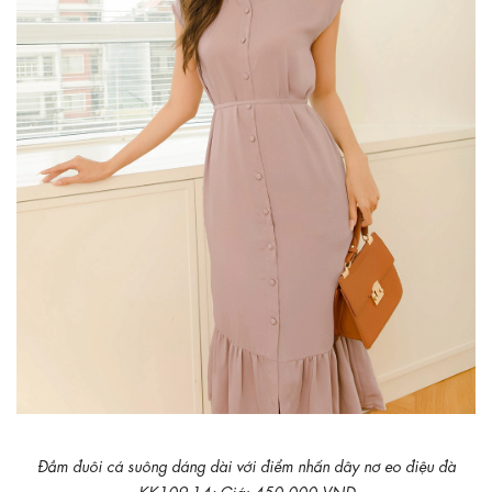
Đầm đuôi cá suông dáng dài với điểm nhấn dây nơ eo điệu đà
KK109-14; Giá: 450.000 VND