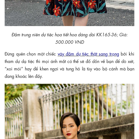
Đầm trung niên dự tiệc họa tiết hoa dáng dài KK165-36; Giá:
500.000 VND
Đừng quên chọn một chiếc
váy đầm dự tiệc thật sang trọng
bởi khi
tham dự dạ tiệc thì mọi ánh mắt có thể sẽ đổ dồn về bạn để dò xét,
“xoi mói” hay để khen ngợi và tung hô là tùy vào bộ cánh mà bạn
đang khoác lên đấy.