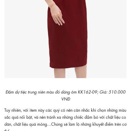
Đầm dự tiệc trung niên màu đỏ dáng ôm KK162-09; Giá: 510.000
VNĐ
Tuy nhiên, với item này các quý cô nên cân nhắc khi chọn những màu
sắc quá nổi bật, và nên tránh xa những chiếc đầm bó với chất liệu co
dãn, chất liệu quá mỏng…Chúng sẽ làm lộ những khuyết điểm trên cơ
thể.