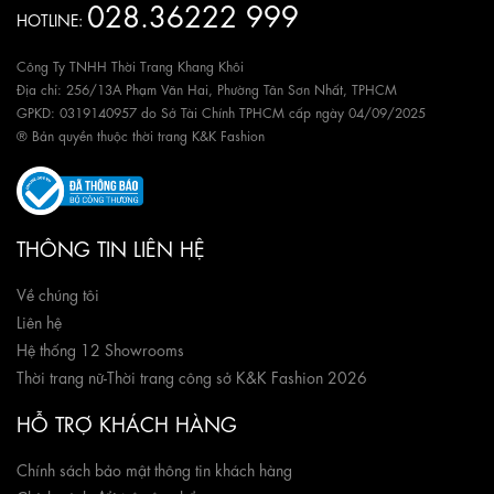
028.36222 999
HOTLINE:
Công Ty TNHH Thời Trang Khang Khôi
Địa chỉ: 256/13A Phạm Văn Hai, Phường Tân Sơn Nhất, TPHCM
GPKD: 0319140957 do Sở Tài Chính TPHCM cấp ngày 04/09/2025
® Bản quyền thuộc thời trang K&K Fashion
THÔNG TIN LIÊN HỆ
Về chúng tôi
Liên hệ
Hệ thống 12 Showrooms
Thời trang nữ
-
Thời trang công sở K&K Fashion 2026
HỖ TRỢ KHÁCH HÀNG
Chính sách bảo mật thông tin khách hàng