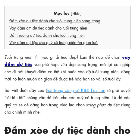
Mục lục
[ Hide ]
Đầm xòe dự tiệc dành cho tuổi trung niên sang trọng
Váy đầm ôm dự tiệc dành cho tuổi trung niên
Đầm suông dự tiệc dành cho tuổi trung niên
Váy đầm dự tiệc cho quý cô trung niên ăn gian tuổi
váy
Tuổi trung niên thì mặc gì đi tiệc đẹp
? Làm thế nào để chọn
đầm dự tiệc
vừa phù hợp, vừa đẹp sang trọng, mà lại còn giúp
che đi bớt khuyết điểm cơ thể khi bước vào độ tuổi trung niên, đồng
thời họ luôn muốn ăn gian để được trẻ hóa hơn so với số tuổi ấy.
Bài viết dưới đây của
t
hời trang công sở K&K Fashion
sẽ giải quyết
“tất tần tật” những vấn đề trên cho các quý cô trung niên. Từ đó các
quý cô sẽ dễ dàng hơn trong việc lựa chọn
trang phục dự tiệc
riêng
cho chính mình nhé.
Đầm xòe dự tiệc dành cho