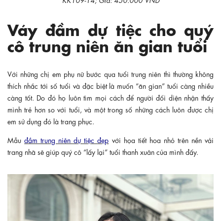
Váy đầm dự tiệc cho quý
cô trung niên ăn gian tuổi
Với những chị em phụ nữ bước qua tuổi trung niên thì thường không
thích nhắc tới số tuổi và đặc biệt là muốn “ăn gian” tuổi càng nhiều
càng tốt. Do đó họ luôn tìm mọi cách để người đối diện nhận thấy
mình trẻ hơn so với tuổi, và một trong số những cách luôn được chị
em sử dụng đó là trang phục.
Mẫu
đầm trung niên dự tiệc đẹp
với họa tiết hoa nhỏ trên nền vải
trang nhã sẽ giúp quý cô “lấy lại” tuổi thanh xuân của mình đấy.