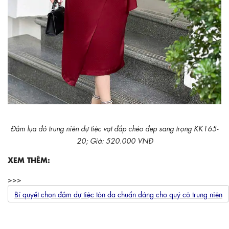
Đầm lụa đỏ trung niên dự tiệc vạt đắp chéo đẹp sang trọng KK165-
20; Giá: 520.000 VNĐ
XEM THÊM:
>>>
Bí quyết chọn đầm dự tiệc tôn da chuẩn dáng cho quý cô trung niên