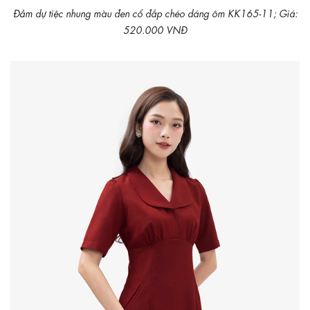
Đầm dự tiệc nhung màu đen cổ đắp chéo dáng ôm KK165-11; Giá:
520.000 VNĐ