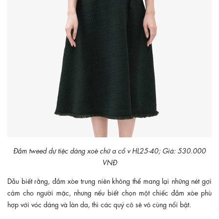
Đầm tweed dự tiệc dáng xoè chữ a cổ v HL25-40; Giá: 530.000
VNĐ
Dẫu biết rằng, đầm xòe trung niên không thể mang lại những nét gợi
cảm cho người mặc, nhưng nếu biết chọn một chiếc đầm xòe phù
hợp với vóc dáng và làn da, thì các quý cô sẽ vô cùng nổi bật.