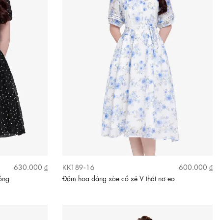
KK189-16
630.000 ₫
600.000 ₫
ồng
Đầm hoa dáng xòe cổ xẻ V thắt nơ eo