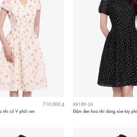
KK189-26
710.000 ₫
 nhí cổ V phối ren
Đầm đen hoa nhí dáng xòe tay ph