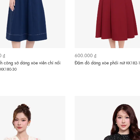
0 ₫
600.000 ₫
 công sở dáng xòe viền chỉ nổi
Đầm đỏ dáng xòe phối nút
KK182-
t
KK180-30