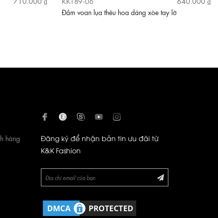
KK189-06
710.000 ₫
640.000 ₫
Đầm voan lụa thêu hoa dáng xòe tay lỡ
ch hàng
Đăng ký để nhận bản tin ưu đãi từ
K&K Fashion