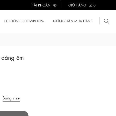
TÀI KHOẢN
GIỎ HÀNG
0
HỆ THỐNG SHOWROOM
HƯỚNG DẪN MUA HÀNG
 dáng ôm
Bảng size