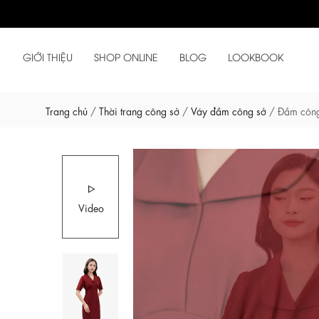
GIỚI THIỆU
SHOP ONLINE
BLOG
LOOKBOOK
Trang chủ
/
Thời trang công sở
/
Váy đầm công sở
/
Đầm công
Video