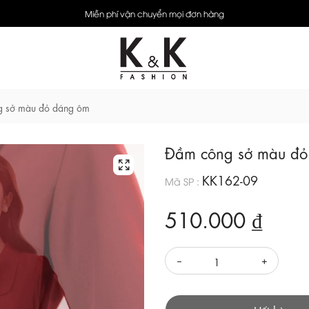
Miễn phí vận chuyển mọi đơn hàng
 sở màu đỏ dáng ôm
Đầm công sở màu đỏ
KK162-09
Mã SP :
510.000 ₫