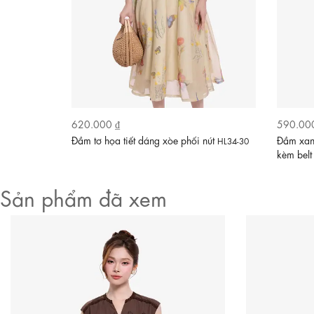
Video
620.000 ₫
590.00
i nơ
Đầm tơ họa tiết dáng xòe phối nút
Đầm xanh
KK188-
HL34-30
kèm bel
Sản phẩm đã xem