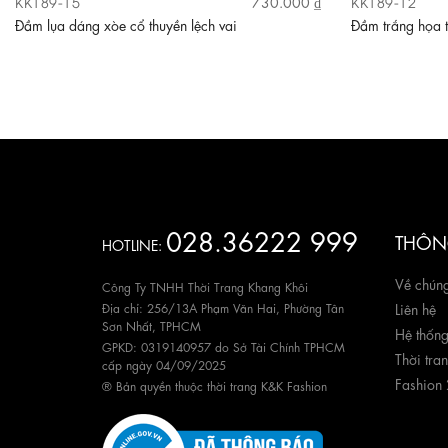
KK189-15
KK189-12
730.000 ₫
Đầm lụa dáng xòe cổ thuyền lệch vai
Đầm trắng họa t
028.36222 999
THÔNG
HOTLINE:
Về chúng
Công Ty TNHH Thời Trang Khang Khôi
Địa chỉ: 256/13A Phạm Văn Hai, Phường Tân
Liên hệ
Sơn Nhất, TPHCM
Hệ thốn
GPKD: 0319140957 do Sở Tài Chính TPHCM
Thời tra
cấp ngày 04/09/2025
Fashion
® Bản quyền thuộc thời trang K&K Fashion