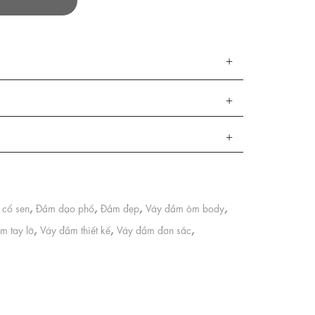
,
,
,
,
 cổ sen
Đầm dạo phố
Đầm đẹp
Váy đầm ôm body
,
,
,
m tay lỡ
Váy đầm thiết kế
Váy đầm đơn sắc