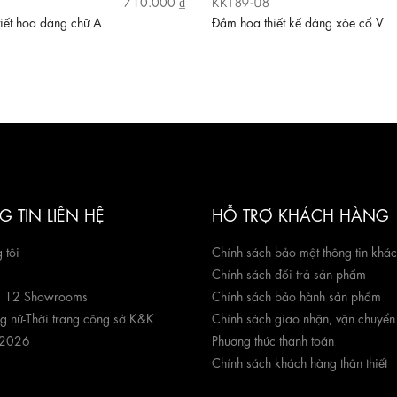
KK189-08
710.000 ₫
iết hoa dáng chữ A
Đầm hoa thiết kế dáng xòe cổ V
 TIN LIÊN HỆ
HỖ TRỢ KHÁCH HÀNG
 tôi
Chính sách bảo mật thông tin khá
Chính sách đổi trả sản phẩm
g 12 Showrooms
Chính sách bảo hành sản phẩm
ng nữ
-
Thời trang công sở K&K
Chính sách giao nhận, vận chuyển
 2026
Phương thức thanh toán
Chính sách khách hàng thân thiết