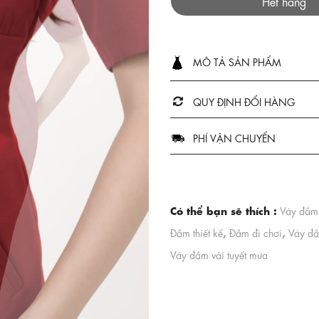
Hết hàng
MÔ TẢ SẢN PHẨM
QUY ĐỊNH ĐỔI HÀNG
PHÍ VẬN CHUYỂN
Có thể bạn sẽ thích :
Váy đầm
,
,
Đầm thiết kế
Đầm đi chơi
Váy đầ
Váy đầm vải tuyết mưa