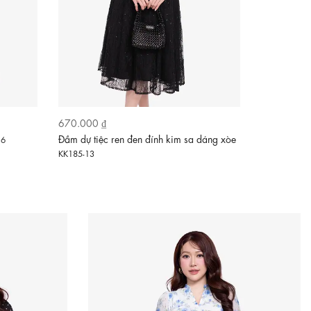
670.000 ₫
660.000 ₫
Đầm dự tiệc ren đen đính kim sa dáng xòe
Đầm xòe ho
16
KK185-13