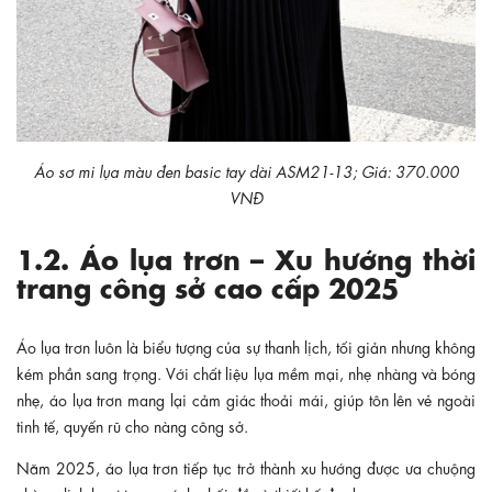
Áo sơ mi lụa màu đen basic tay dài ASM21-13; Giá: 370.000
VNĐ
1.2. Áo lụa trơn – Xu hướng thời
trang công sở cao cấp 2025
Áo lụa trơn luôn là biểu tượng của sự thanh lịch, tối giản nhưng không
kém phần sang trọng. Với chất liệu lụa mềm mại, nhẹ nhàng và bóng
nhẹ, áo lụa trơn mang lại cảm giác thoải mái, giúp tôn lên vẻ ngoài
tinh tế, quyến rũ cho nàng công sở.
Năm 2025, áo lụa trơn tiếp tục trở thành xu hướng được ưa chuộng