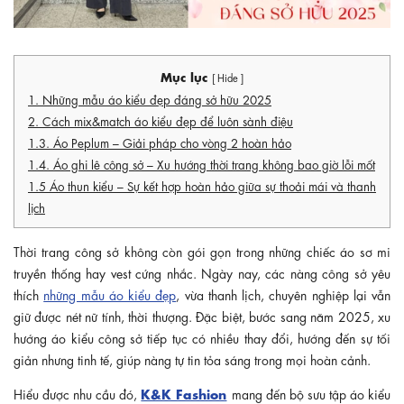
Mục lục
[ Hide ]
1. Những mẫu áo kiểu đẹp đáng sở hữu 2025
2. Cách mix&match áo kiểu đẹp để luôn sành điệu
1.3. Áo Peplum – Giải pháp cho vòng 2 hoàn hảo
1.4. Áo ghi lê công sở – Xu hướng thời trang không bao giờ lỗi mốt
1.5 Áo thun kiểu – Sự kết hợp hoàn hảo giữa sự thoải mái và thanh
lịch
Thời trang công sở không còn gói gọn trong những chiếc áo sơ mi
truyền thống hay vest cứng nhắc. Ngày nay, các nàng công sở yêu
thích
những mẫu áo kiểu đẹp
, vừa thanh lịch, chuyên nghiệp lại vẫn
giữ được nét nữ tính, thời thượng. Đặc biệt, bước sang năm 2025, xu
hướng áo kiểu công sở tiếp tục có nhiều thay đổi, hướng đến sự tối
giản nhưng tinh tế, giúp nàng tự tin tỏa sáng trong mọi hoàn cảnh.
K&K Fashion
Hiểu được nhu cầu đó,
mang đến bộ sưu tập áo kiểu