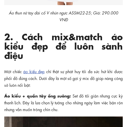
Áo thun nữ tay dài cổ V nhún ngực ASSM22-25; Giá: 290.000
VNĐ
2. Cách mix&match áo
kiểu đẹp để luôn sành
điệu
Một chiếc
áo kiểu đẹp
chỉ thật sự phát huy tối đa sức hút khi được
phối đồ đúng cách. Dưới đây là một số gợi ý mix đồ giúp nàng công
sở luôn nổi bật:
Áo kiểu + quần tây ống suông:
Set đồ tối giản nhưng cực kỳ
thanh lịch. Đây là lựa chọn lý tưởng cho những ngày làm việc bận rộn
nhưng vẫn muốn trông chỉn chu.