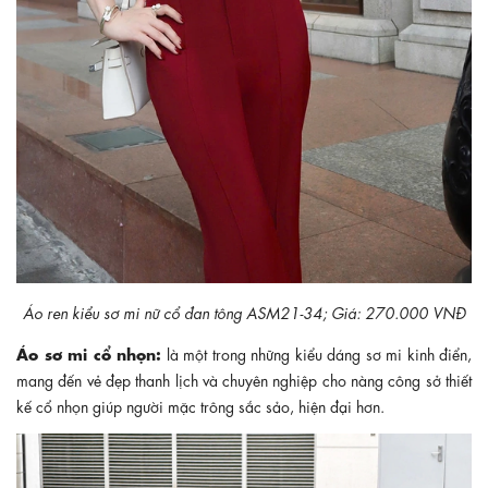
Áo ren kiểu sơ mi nữ cổ đan tông ASM21-34; Giá: 270.000 VNĐ
Áo sơ mi cổ nhọn:
là một trong những kiểu dáng sơ mi kinh điển,
mang đến vẻ đẹp thanh lịch và chuyên nghiệp cho nàng công sở thiết
kế cổ nhọn giúp người mặc trông sắc sảo, hiện đại hơn.