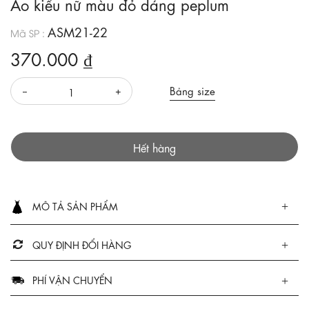
Áo kiểu nữ màu đỏ dáng peplum
ASM21-22
Mã SP :
370.000 ₫
Bảng size
Hết hàng
MÔ TẢ SẢN PHẨM
QUY ĐỊNH ĐỔI HÀNG
PHÍ VẬN CHUYỂN