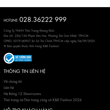
028.36222 999
HOTLINE:
Công Ty TNHH Thời Trang Khang Khôi
Địa chỉ: 256/13A Phạm Văn Hai, Phường Tân Sơn Nhất, TPHCM
GPKD: 0319140957 do Sở Tài Chính TPHCM cấp ngày 04/09/2025
® Bản quyền thuộc thời trang K&K Fashion
THÔNG TIN LIÊN HỆ
Về chúng tôi
Liên hệ
Hệ thống 12 Showrooms
Thời trang nữ
-
Thời trang công sở K&K Fashion 2026
HỖ TRỢ KHÁCH HÀNG