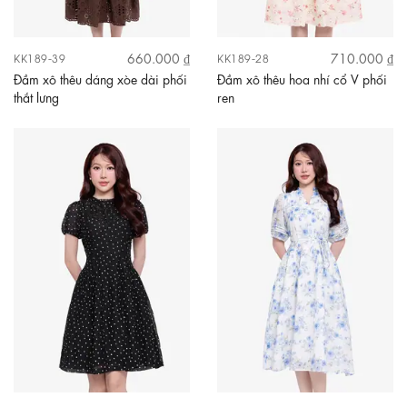
660.000 ₫
710.000 ₫
KK189-39
KK189-28
Đầm xô thêu dáng xòe dài phối
Đầm xô thêu hoa nhí cổ V phối
thắt lưng
ren