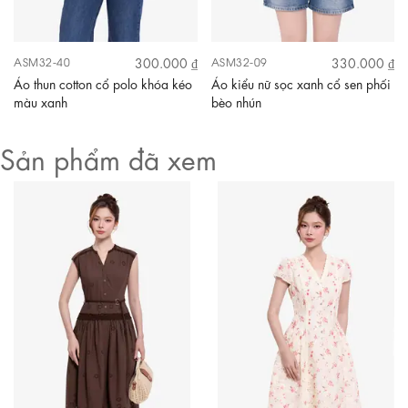
300.000 ₫
330.000 ₫
ASM32-40
ASM32-09
Áo thun cotton cổ polo khóa kéo
Áo kiểu nữ sọc xanh cổ sen phối
màu xanh
bèo nhún
Sản phẩm đã xem