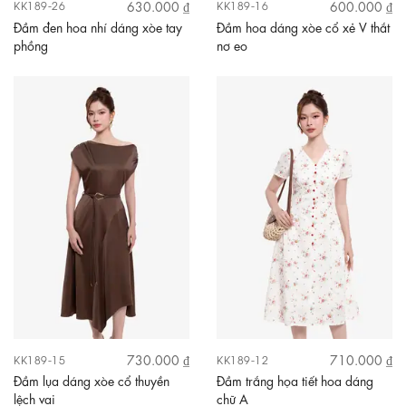
630.000 ₫
600.000 ₫
KK189-26
KK189-16
Đầm đen hoa nhí dáng xòe tay
Đầm hoa dáng xòe cổ xẻ V thắt
phồng
nơ eo
730.000 ₫
710.000 ₫
KK189-15
KK189-12
Đầm lụa dáng xòe cổ thuyền
Đầm trắng họa tiết hoa dáng
lệch vai
chữ A