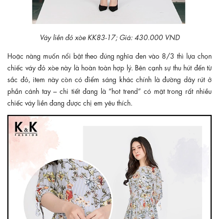
Váy liền đỏ xòe KK83-17; Giá: 430.000 VND
Hoặc nàng muốn nổi bật theo đúng nghĩa đen vào 8/3 thì lựa chọn
chiếc váy đỏ xòe này là hoàn toàn hợp lý. Bên cạnh sự thu hút đến từ
sắc đỏ, item này còn có điểm sáng khác chính là đường dây rút ở
phần cánh tay – chi tiết đang là “hot trend” có mặt trong rất nhiều
chiếc váy liền đang được chị em yêu thích.