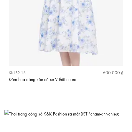
 ₫
600.000 ₫
KK189-16
KK
Đầm hoa dáng xòe cổ xẻ V thắt nơ eo
Đầ