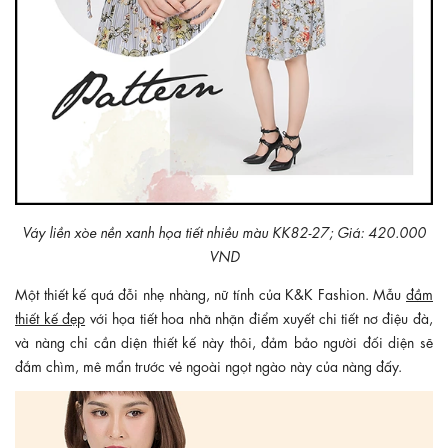
Váy liền xòe nền xanh họa tiết nhiều màu KK82-27; Giá: 420.000
VND
Một thiết kế quá đỗi nhẹ nhàng, nữ tính của K&K Fashion. Mẫu
đầm
thiết kế đẹp
với họa tiết hoa nhã nhặn điểm xuyết chi tiết nơ điệu đà,
và nàng chỉ cần diện thiết kế này thôi, đảm bảo người đối diện sẽ
đắm chìm, mê mẩn trước vẻ ngoài ngọt ngào này của nàng đấy.