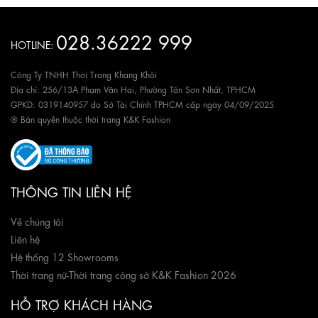
028.36222 999
HOTLINE:
Công Ty TNHH Thời Trang Khang Khôi
Địa chỉ: 256/13A Phạm Văn Hai, Phường Tân Sơn Nhất, TPHCM
GPKD: 0319140957 do Sở Tài Chính TPHCM cấp ngày 04/09/2025
® Bản quyền thuộc thời trang K&K Fashion
THÔNG TIN LIÊN HỆ
Về chúng tôi
Liên hệ
Hệ thống 12 Showrooms
Thời trang nữ
-
Thời trang công sở K&K Fashion 2026
HỖ TRỢ KHÁCH HÀNG