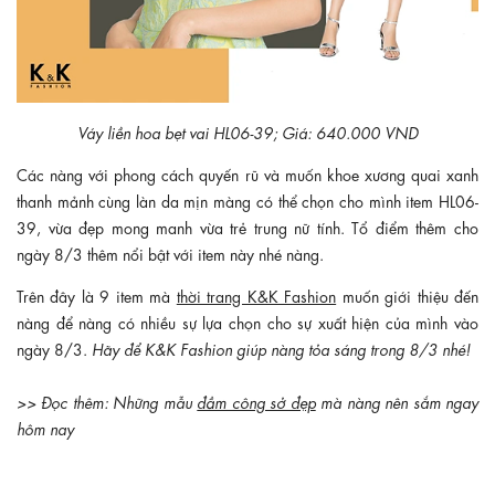
Váy liền hoa bẹt vai HL06-39; Giá: 640.000 VND
Các nàng với phong cách quyến rũ và muốn khoe xương quai xanh
thanh mảnh cùng làn da mịn màng có thể chọn cho mình item HL06-
39, vừa đẹp mong manh vừa trẻ trung nữ tính. Tổ điểm thêm cho
ngày 8/3 thêm nổi bật với item này nhé nàng.
Trên đây là 9 item mà
thời trang K&K Fashion
muốn giới thiệu đến
nàng để nàng có nhiều sự lựa chọn cho sự xuất hiện của mình vào
ngày 8/3.
Hãy để K&K Fashion giúp nàng tỏa sáng trong 8/3 nhé!
>> Đọc thêm: Những mẫu
đầm công sở đẹp
mà nàng nên sắm ngay
hôm nay