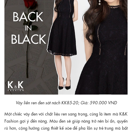
Váy liền ren đen sát nách KK85-20; Giá: 590.000 VND
Một chiếc váy đen với chất liệu ren sang trọng, cũng là item mà K&K
Fashion gợi ý đến nàng. Màu đen sẽ giúp nàng trở nên bí ẩn, quyến
rũ hơn, cộng hưởng cùng thiết kế xòe để pha lẫn sự trẻ trung mà bất