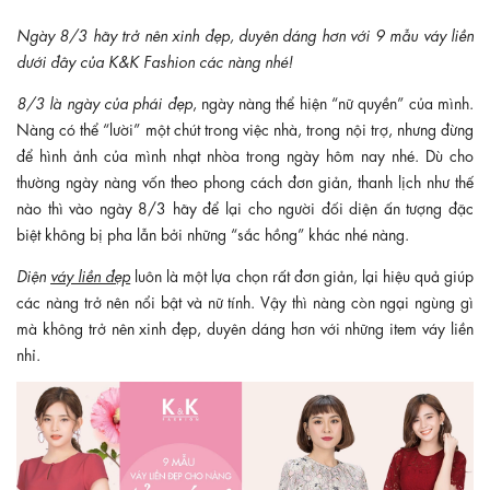
Ngày 8/3 hãy trở nên xinh đẹp, duyên dáng hơn với 9 mẫu váy liền
dưới đây của K&K Fashion các nàng nhé!
8/3 là ngày của phái đẹp
, ngày nàng thể hiện “nữ quyền” của mình.
Nàng có thể “lười” một chút trong việc nhà, trong nội trợ, nhưng đừng
để hình ảnh của mình nhạt nhòa trong ngày hôm nay nhé. Dù cho
thường ngày nàng vốn theo phong cách đơn giản, thanh lịch như thế
nào thì vào ngày 8/3 hãy để lại cho người đối diện ấn tượng đặc
biệt không bị pha lẫn bởi những “sắc hồng” khác nhé nàng.
Diện
váy liền đẹp
luôn là một lựa chọn rất đơn giản, lại hiệu quả giúp
các nàng trở nên nổi bật và nữ tính. Vậy thì nàng còn ngại ngùng gì
mà không trở nên xinh đẹp, duyên dáng hơn với những item váy liền
nhỉ.