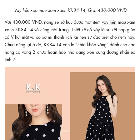
Váy liền xòe màu xám xanh KK84-14; Giá: 430.000 VND
Với 430.000 VND, nàng sẽ sở hữu được một item
váy liền
màu xám
xanh KK84-14 vô cùng thời trang. Thiết kế cổ váy là sự kết hợp giữa
cổ V hút mắt và cổ sơ mi thanh lịch tại nên sự đặc biệt cho item này.
Chưa dừng lại ở đó, KK84-14 còn là “chìa khóa vàng” dành cho các
nàng có vòng 2 chưa hoàn hảo nhờ dáng xòe cùng đường nhấn eo
tinh tế.