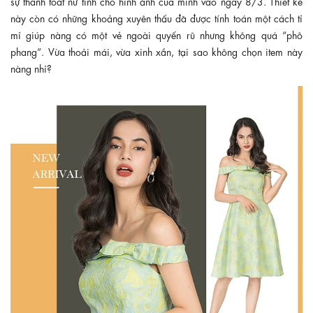
sự thanh toát nữ tính cho hình ảnh của mình vào ngày 8/3. Thiết kế
này còn có những khoảng xuyên thấu đã được tính toán một cách tỉ
mỉ giúp nàng có một vẻ ngoài quyến rũ nhưng không quá “phô
phang”. Vừa thoải mái, vừa xinh xắn, tại sao không chọn item này
nàng nhỉ?