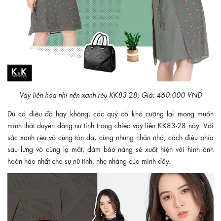
Váy liền hoa nhí nền xanh rêu KK83-28; Giá: 460.000 VND
Dù có điệu đà hay không, các quý cô khó cưỡng lại mong muốn
mình thật duyên dáng nữ tính trong chiếc váy liền KK83-28 này. Với
sắc xanh rêu vô cùng tôn da, cùng những nhấn nhá, cách điệu phía
sau lưng vô cùng lạ mắt, đảm bảo nàng sẽ xuất hiện với hình ảnh
hoàn hảo nhất cho sự nữ tính, nhẹ nhàng của mình đấy.