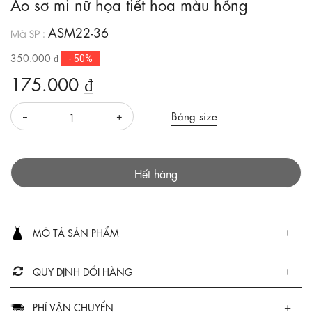
Áo sơ mi nữ họa tiết hoa màu hồng
ASM22-36
Mã SP :
350.000 ₫
- 50%
175.000 ₫
Bảng size
Hết hàng
MÔ TẢ SẢN PHẨM
QUY ĐỊNH ĐỔI HÀNG
PHÍ VẬN CHUYỂN