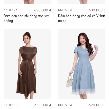
630.000 ₫
600.000 ₫
KK189-26
KK189-16
Đầm đen hoa nhí dáng xòe tay
Đầm hoa dáng xòe cổ xẻ V thắt
phồng
nơ eo
730.000 ₫
620.000 ₫
KK189-15
KK189-14