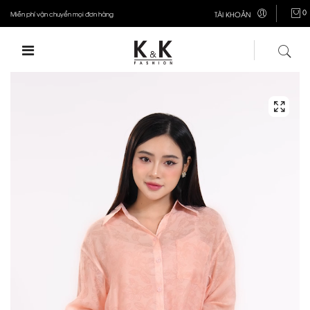
0
Miễn phí vận chuyển mọi đơn hàng
TÀI KHOẢN