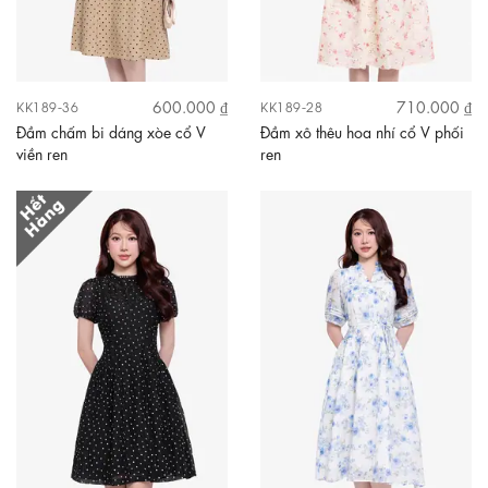
600.000 ₫
710.000 ₫
KK189-36
KK189-28
Đầm chấm bi dáng xòe cổ V
Đầm xô thêu hoa nhí cổ V phối
viền ren
ren