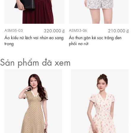
320.000 ₫
210.000 ₫
ASM35-03
ASM33-06
Áo kiểu nữ lệch vai nhún eo sang
Áo thun gân kẻ sọc trắng đen
trọng
phối nơ rút
Sản phẩm đã xem