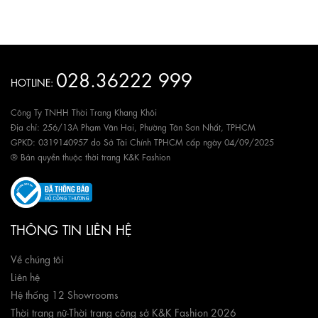
028.36222 999
HOTLINE:
Công Ty TNHH Thời Trang Khang Khôi
Địa chỉ: 256/13A Phạm Văn Hai, Phường Tân Sơn Nhất, TPHCM
GPKD: 0319140957 do Sở Tài Chính TPHCM cấp ngày 04/09/2025
® Bản quyền thuộc thời trang K&K Fashion
THÔNG TIN LIÊN HỆ
Về chúng tôi
Liên hệ
Hệ thống 12 Showrooms
Thời trang nữ
-
Thời trang công sở K&K Fashion 2026