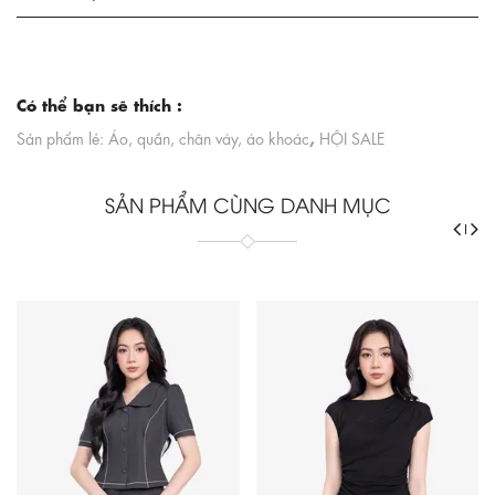
Có thể bạn sẽ thích :
,
Sản phẩm lẻ: Áo, quần, chân váy, áo khoác
HỘI SALE
SẢN PHẨM CÙNG DANH MỤC