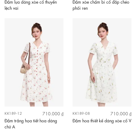
Đầm lụa dáng xòe cổ thuyền
Đầm xòe chấm bi cổ đắp chéo
lệch vai
phối ren
710.000 ₫
710.000 ₫
KK189-12
KK189-08
Đầm trắng họa tiết hoa dáng
Đầm hoa thiết kế dáng xòe cổ V
chữ A