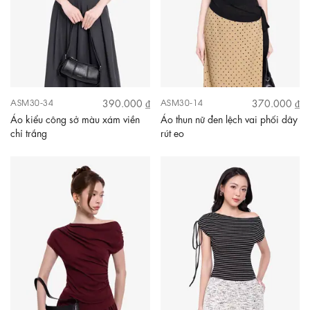
390.000 ₫
370.000 ₫
ASM30-34
ASM30-14
Áo kiểu công sở màu xám viền
Áo thun nữ đen lệch vai phối dây
chỉ trắng
rút eo