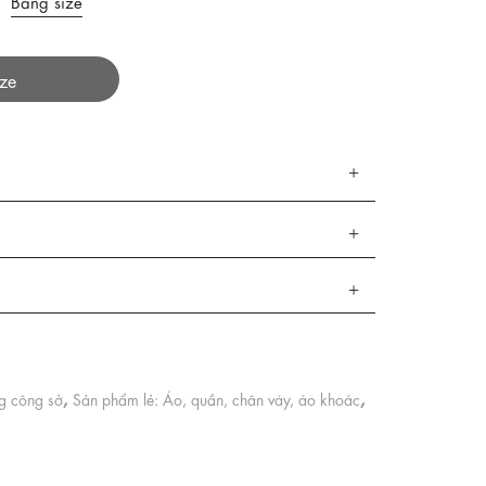
Bảng size
ize
,
,
ng công sở
Sản phẩm lẻ: Áo, quần, chân váy, áo khoác