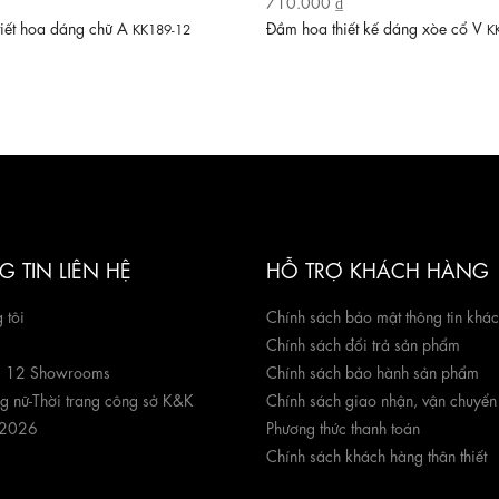
710.000 ₫
tiết hoa dáng chữ A
Đầm hoa thiết kế dáng xòe cổ V
KK189-12
K
 TIN LIÊN HỆ
HỖ TRỢ KHÁCH HÀNG
 tôi
Chính sách bảo mật thông tin khá
Chính sách đổi trả sản phẩm
g 12 Showrooms
Chính sách bảo hành sản phẩm
ng nữ
-
Thời trang công sở K&K
Chính sách giao nhận, vận chuyển
 2026
Phương thức thanh toán
Chính sách khách hàng thân thiết