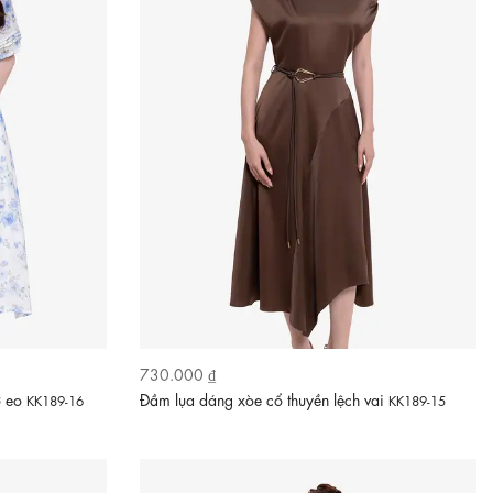
730.000 ₫
ơ eo
Đầm lụa dáng xòe cổ thuyền lệch vai
KK189-16
KK189-15