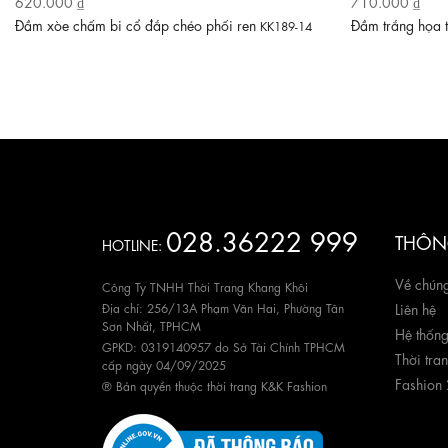
620.000 ₫
710.000 ₫
Đầm xòe chấm bi cổ đắp chéo phối ren
Đầm trắng họa 
KK189-14
028.36222 999
THÔNG
HOTLINE:
Về chúng
Công Ty TNHH Thời Trang Khang Khôi
Địa chỉ: 256/13A Phạm Văn Hai, Phường Tân
Liên hệ
Sơn Nhất, TPHCM
Hệ thốn
GPKD: 0319140957 do Sở Tài Chính TPHCM
Thời tra
cấp ngày 04/09/2025
Fashion
® Bản quyền thuộc thời trang K&K Fashion