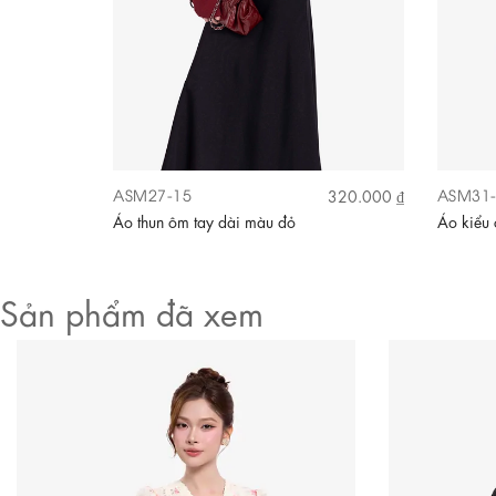
ASM27-15
ASM31-
360.000 ₫
320.000 ₫
n
Áo thun ôm tay dài màu đỏ
Áo kiểu 
Sản phẩm đã xem