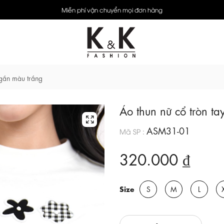
Miễn phí vận chuyển mọi đơn hàng
ngắn màu trắng
Áo thun nữ cổ tròn t
ASM31-01
Mã SP :
320.000 ₫
Size
S
M
L