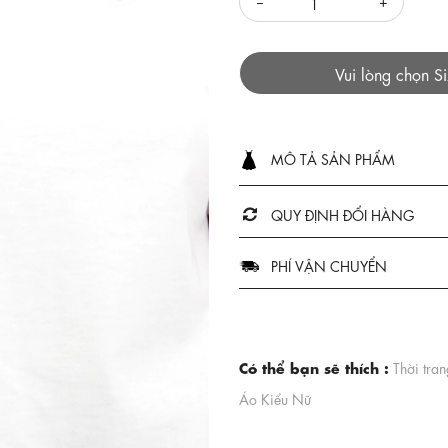
Vui lòng chọn S
MÔ TẢ SẢN PHẨM
QUY ĐỊNH ĐỔI HÀNG
PHÍ VẬN CHUYỂN
Có thể bạn sẽ thích :
Thời tra
Áo Kiểu Nữ