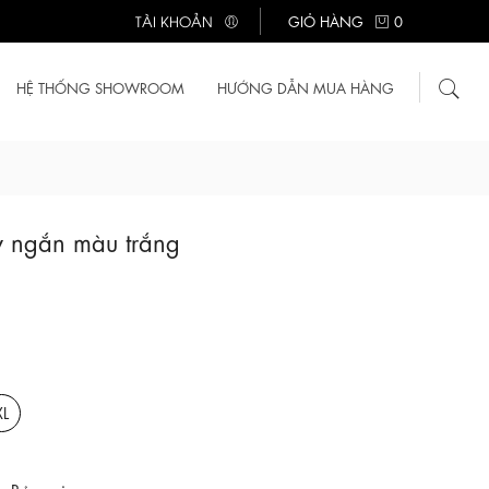
TÀI KHOẢN
GIỎ HÀNG
0
HỆ THỐNG SHOWROOM
HƯỚNG DẪN MUA HÀNG
ay ngắn màu trắng
XL