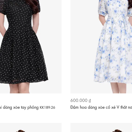
600.000 ₫
í dáng xòe tay phồng
Đầm hoa dáng xòe cổ xẻ V thắt n
KK189-26