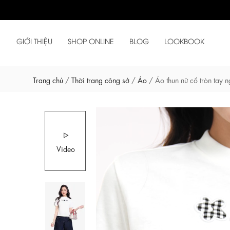
GIỚI THIỆU
SHOP ONLINE
BLOG
LOOKBOOK
Trang chủ
/
Thời trang công sở
/
Áo
/
Áo thun nữ cổ tròn tay 
Video