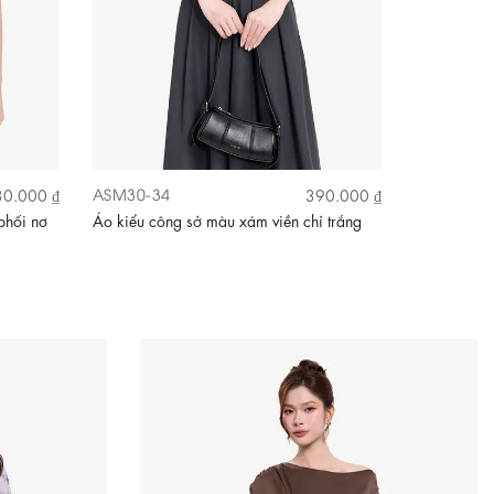
ASM30-34
ASM27-04
0.000 ₫
390.000 ₫
phối nơ
Áo kiểu công sở màu xám viền chỉ trắng
Áo thun gân
nút