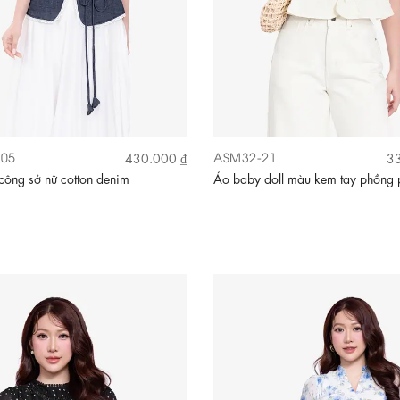
05
ASM32-21
430.000 ₫
33
công sở nữ cotton denim
Áo baby doll màu kem tay phồng 