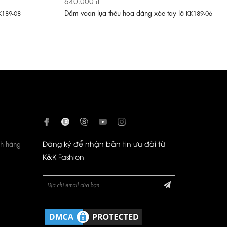
640.000 ₫
Đầm voan lụa thêu hoa dáng xòe tay lỡ
K189-08
KK189-06
ch hàng
Đăng ký để nhận bản tin ưu đãi từ
K&K Fashion