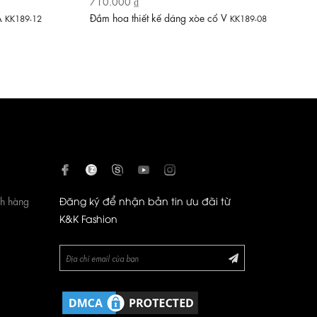
710.000 ₫
 A
Đầm hoa thiết kế dáng xòe cổ V
KK189-12
KK189-08
ch hàng
Đăng ký để nhận bản tin ưu đãi từ
K&K Fashion