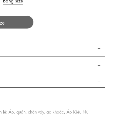
Bảng size
ize
,
 lẻ: Áo, quần, chân váy, áo khoác
Áo Kiểu Nữ