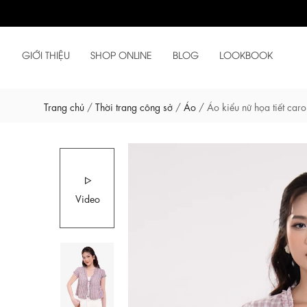
GIỚI THIỆU
SHOP ONLINE
BLOG
LOOKBOOK
Trang chủ
/
Thời trang công sở
/
Áo
/
Áo kiểu nữ họa tiết car
Video