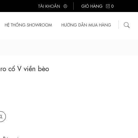
TÀI KHOẢN
GIỎ HÀNG
0
HỆ THỐNG SHOWROOM
HƯỚNG DẪN MUA HÀNG
aro cổ V viền bèo
XL