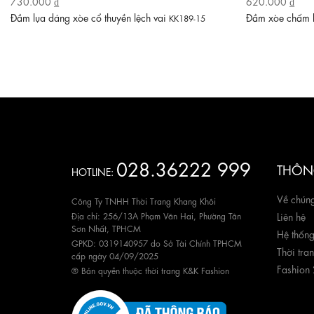
730.000 ₫
620.000 ₫
Đầm lụa dáng xòe cổ thuyền lệch vai
Đầm xòe chấm b
KK189-15
028.36222 999
THÔNG
HOTLINE:
Về chúng
Công Ty TNHH Thời Trang Khang Khôi
Địa chỉ: 256/13A Phạm Văn Hai, Phường Tân
Liên hệ
Sơn Nhất, TPHCM
Hệ thốn
GPKD: 0319140957 do Sở Tài Chính TPHCM
Thời tra
cấp ngày 04/09/2025
Fashion
® Bản quyền thuộc thời trang K&K Fashion