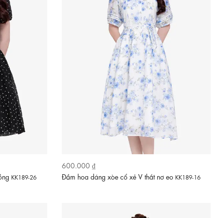
600.000 ₫
hồng
Đầm hoa dáng xòe cổ xẻ V thắt nơ eo
KK189-26
KK189-16