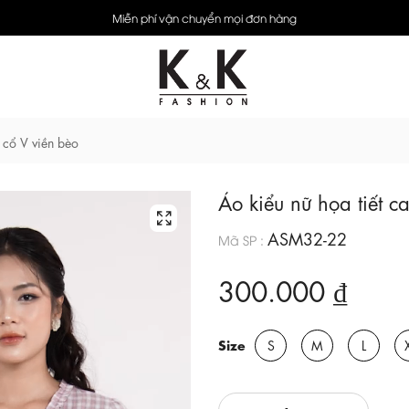
Miễn phí vận chuyển mọi đơn hàng
o cổ V viền bèo
Áo kiểu nữ họa tiết c
ASM32-22
Mã SP :
300.000 ₫
Size
S
M
L