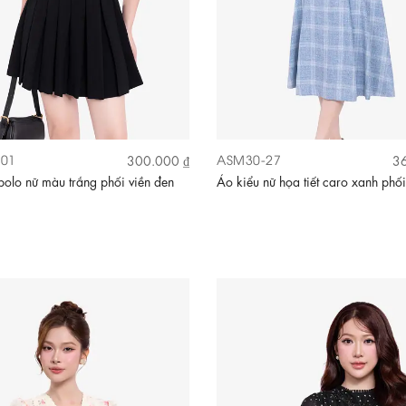
01
ASM30-27
300.000 ₫
36
polo nữ màu trắng phối viền đen
Áo kiểu nữ họa tiết caro xanh phối