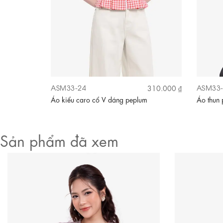
ASM33-24
ASM33-
310.000 ₫
310.000 ₫
a tiết
Áo kiểu caro cổ V dáng peplum
Áo thun 
Sản phẩm đã xem