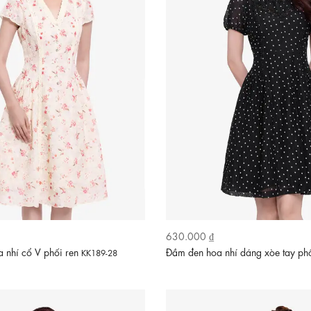
630.000 ₫
a nhí cổ V phối ren
Đầm đen hoa nhí dáng xòe tay p
KK189-28