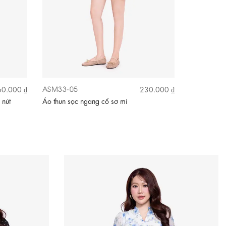
ASM33-05
ASM31-23
0.000 ₫
230.000 ₫
 nút
Áo thun sọc ngang cổ sơ mi
Áo kiểu hoa