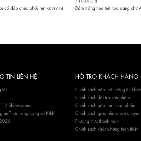
710.000 ₫
i cổ đắp chéo phối ren
Đầm trắng họa tiết hoa dáng chữ
KK189-14
 TIN LIÊN HỆ
HỖ TRỢ KHÁCH HÀNG
 tôi
Chính sách bảo mật thông tin khá
Chính sách đổi trả sản phẩm
g 12 Showrooms
Chính sách bảo hành sản phẩm
ng nữ
-
Thời trang công sở K&K
Chính sách giao nhận, vận chuyển
 2026
Phương thức thanh toán
Chính sách khách hàng thân thiết