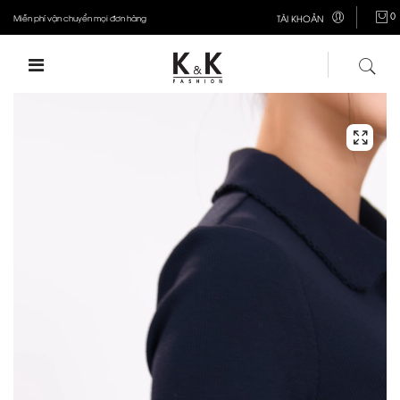
0
Miễn phí vận chuyển mọi đơn hàng
TÀI KHOẢN