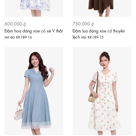
600.000 ₫
730.000 ₫
Đầm hoa dáng xòe cổ xẻ V thắt
Đầm lụa dáng xòe cổ thuyền
nơ eo
lệch vai
KK189-16
KK189-15