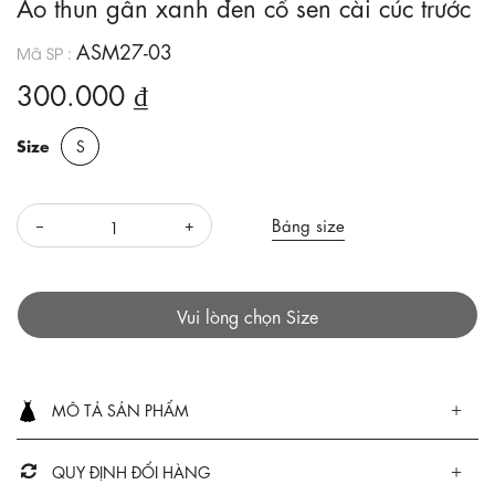
Áo thun gân xanh đen cổ sen cài cúc trước
ASM27-03
Mã SP :
300.000 ₫
Size
S
Bảng size
Vui lòng chọn Size
MÔ TẢ SẢN PHẨM
QUY ĐỊNH ĐỔI HÀNG