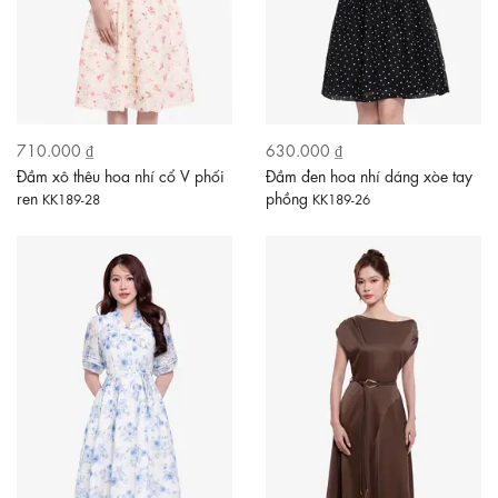
710.000 ₫
630.000 ₫
Đầm xô thêu hoa nhí cổ V phối
Đầm đen hoa nhí dáng xòe tay
ren
phồng
KK189-28
KK189-26