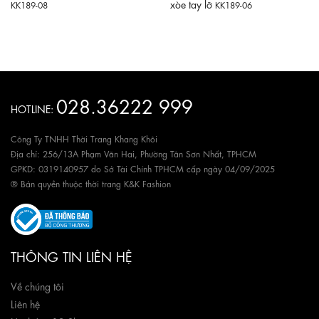
xòe tay lỡ
KK189-08
KK189-06
028.36222 999
HOTLINE:
Công Ty TNHH Thời Trang Khang Khôi
Địa chỉ: 256/13A Phạm Văn Hai, Phường Tân Sơn Nhất, TPHCM
GPKD: 0319140957 do Sở Tài Chính TPHCM cấp ngày 04/09/2025
® Bản quyền thuộc thời trang K&K Fashion
THÔNG TIN LIÊN HỆ
Về chúng tôi
Liên hệ