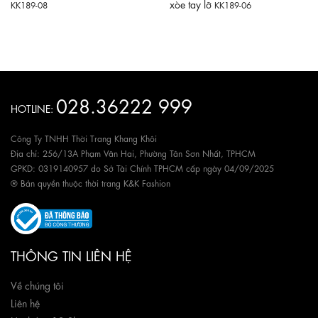
xòe tay lỡ
KK189-08
KK189-06
028.36222 999
HOTLINE:
Công Ty TNHH Thời Trang Khang Khôi
Địa chỉ: 256/13A Phạm Văn Hai, Phường Tân Sơn Nhất, TPHCM
GPKD: 0319140957 do Sở Tài Chính TPHCM cấp ngày 04/09/2025
® Bản quyền thuộc thời trang K&K Fashion
THÔNG TIN LIÊN HỆ
Về chúng tôi
Liên hệ