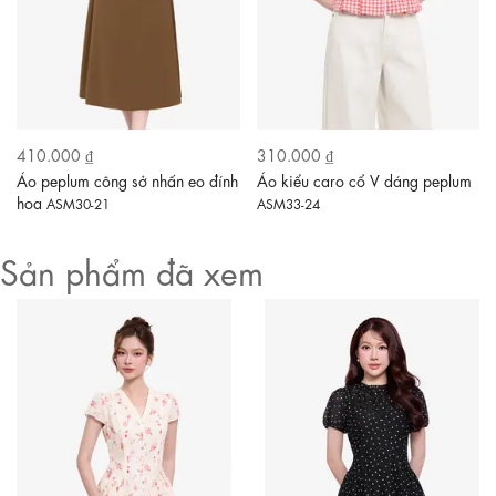
410.000 ₫
310.000 ₫
Áo peplum công sở nhấn eo đính
Áo kiểu caro cổ V dáng peplum
hoa
ASM30-21
ASM33-24
Sản phẩm đã xem