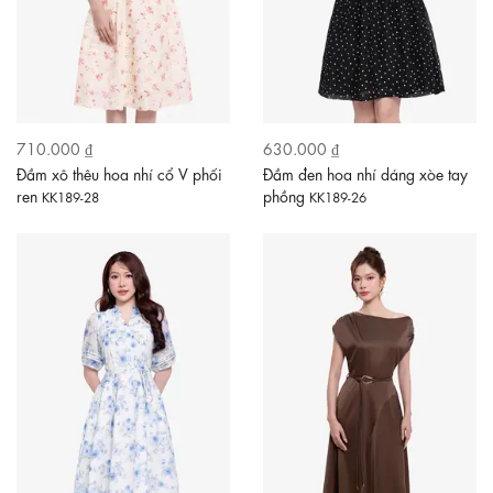
710.000 ₫
630.000 ₫
Đầm xô thêu hoa nhí cổ V phối
Đầm đen hoa nhí dáng xòe tay
ren
phồng
KK189-28
KK189-26