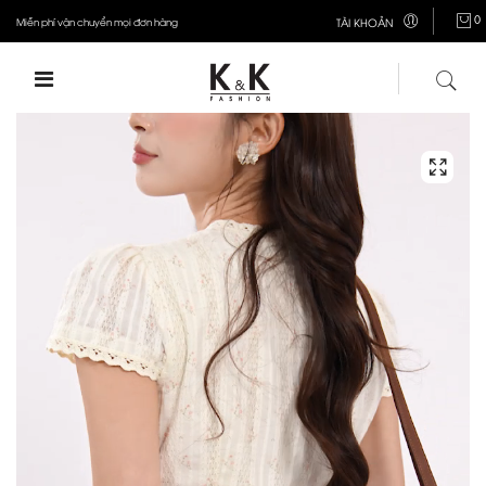
0
Miễn phí vận chuyển mọi đơn hàng
TÀI KHOẢN