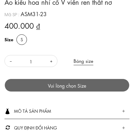
Áo kiểu hoa nhí cổ V viền ren thắt nơ
ASM31-23
Mã SP :
400.000 ₫
Size
S
Bảng size
Vui lòng chọn Size
MÔ TẢ SẢN PHẨM
QUY ĐỊNH ĐỔI HÀNG