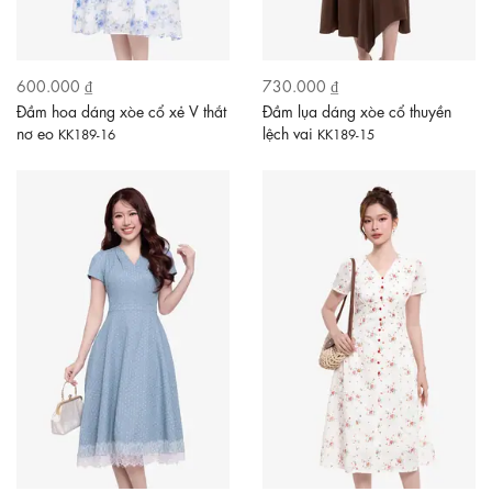
600.000 ₫
730.000 ₫
Đầm hoa dáng xòe cổ xẻ V thắt
Đầm lụa dáng xòe cổ thuyền
nơ eo
lệch vai
KK189-16
KK189-15