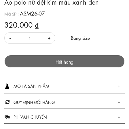
Áo polo nữ dệt kim màu xanh đen
ASM26-07
Mã SP :
320.000 ₫
Bảng size
Hết hàng
MÔ TẢ SẢN PHẨM
QUY ĐỊNH ĐỔI HÀNG
PHÍ VẬN CHUYỂN