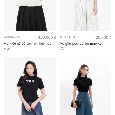
450.000 ₫
420.000 ₫
ASM32-03
ASM31-34
Áo kiểu nữ cổ sen ren thêu hoa
Áo gile jean denim màu xanh
mai
đậm