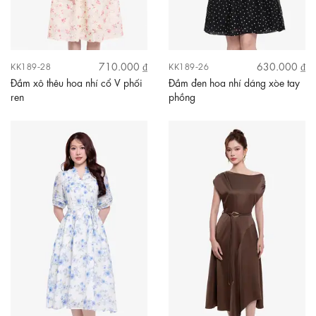
710.000 ₫
630.000 ₫
KK189-28
KK189-26
Đầm xô thêu hoa nhí cổ V phối
Đầm đen hoa nhí dáng xòe tay
ren
phồng