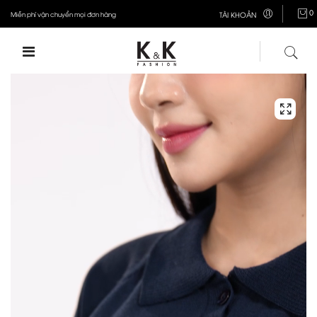
0
Miễn phí vận chuyển mọi đơn hàng
TÀI KHOẢN