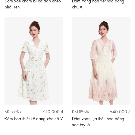
Đầm xòe chấm bi cổ đắp chéo
Đầm trắng họa tiết hoa dáng
phối ren
chữ A
710.000 ₫
640.000 ₫
KK189-08
KK189-06
Đầm hoa thiết kế dáng xòe cổ V
Đầm voan lụa thêu hoa dáng
xòe tay lỡ