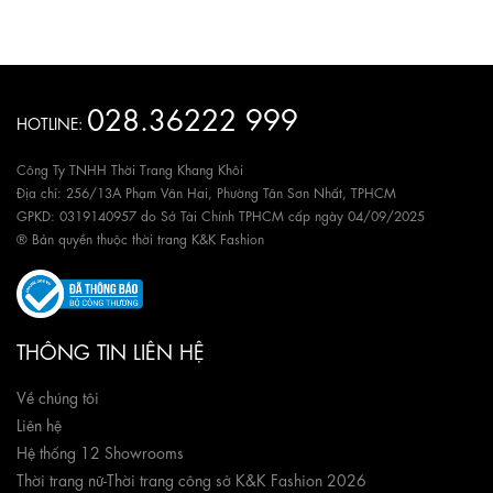
028.36222 999
HOTLINE:
Công Ty TNHH Thời Trang Khang Khôi
Địa chỉ: 256/13A Phạm Văn Hai, Phường Tân Sơn Nhất, TPHCM
GPKD: 0319140957 do Sở Tài Chính TPHCM cấp ngày 04/09/2025
® Bản quyền thuộc thời trang K&K Fashion
THÔNG TIN LIÊN HỆ
Về chúng tôi
Liên hệ
Hệ thống 12 Showrooms
Thời trang nữ
-
Thời trang công sở K&K Fashion 2026