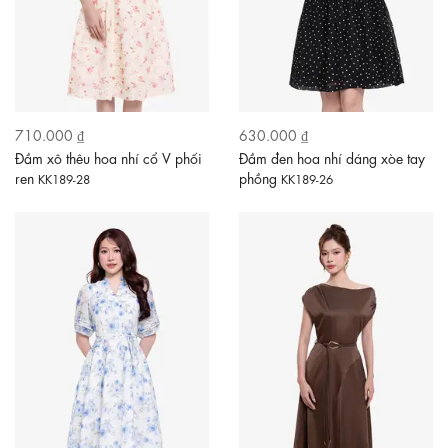
710.000 ₫
630.000 ₫
Đầm xô thêu hoa nhí cổ V phối
Đầm đen hoa nhí dáng xòe tay
ren
phồng
KK189-28
KK189-26