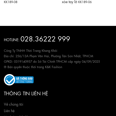
xòe tay lỡ
KK189-08
KK189-06
028.36222 999
HOTLINE:
Công Ty TNHH Thời Trang Khang Khôi
Địa chỉ: 256/13A Phạm Văn Hai, Phường Tân Sơn Nhất, TPHCM
GPKD: 0319140957 do Sở Tài Chính TPHCM cấp ngày 04/09/2025
® Bản quyền thuộc thời trang K&K Fashion
THÔNG TIN LIÊN HỆ
Về chúng tôi
Liên hệ