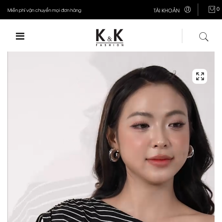
0
Miễn phí vận chuyển mọi đơn hàng
TÀI KHOẢN