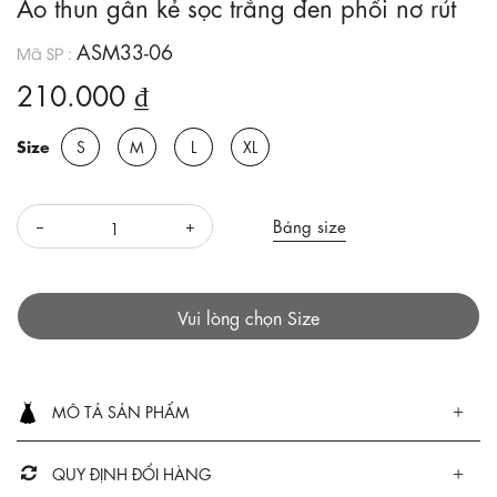
Áo thun gân kẻ sọc trắng đen phối nơ rút
ASM33-06
Mã SP :
210.000 ₫
Size
S
M
L
XL
Bảng size
Vui lòng chọn Size
MÔ TẢ SẢN PHẨM
QUY ĐỊNH ĐỔI HÀNG