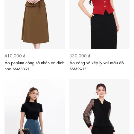
410.000 ₫
330.000 ₫
Áo peplum công sở nhấn eo đính
Áo công sở xếp ly vai màu đỏ
hoa
ASM30-21
ASM29-17