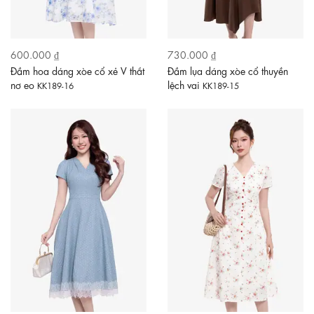
600.000 ₫
730.000 ₫
Đầm hoa dáng xòe cổ xẻ V thắt
Đầm lụa dáng xòe cổ thuyền
nơ eo
lệch vai
KK189-16
KK189-15