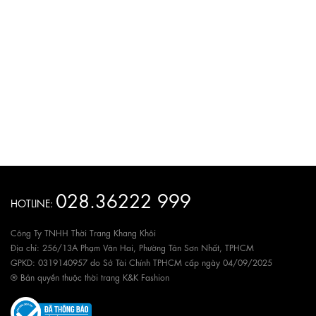
028.36222 999
HOTLINE:
Công Ty TNHH Thời Trang Khang Khôi
Địa chỉ: 256/13A Phạm Văn Hai, Phường Tân Sơn Nhất, TPHCM
GPKD: 0319140957 do Sở Tài Chính TPHCM cấp ngày 04/09/2025
® Bản quyền thuộc thời trang K&K Fashion