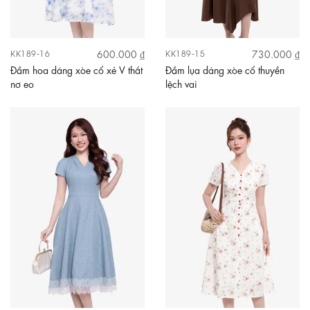
600.000 ₫
730.000 ₫
KK189-16
KK189-15
Đầm hoa dáng xòe cổ xẻ V thắt
Đầm lụa dáng xòe cổ thuyền
nơ eo
lệch vai