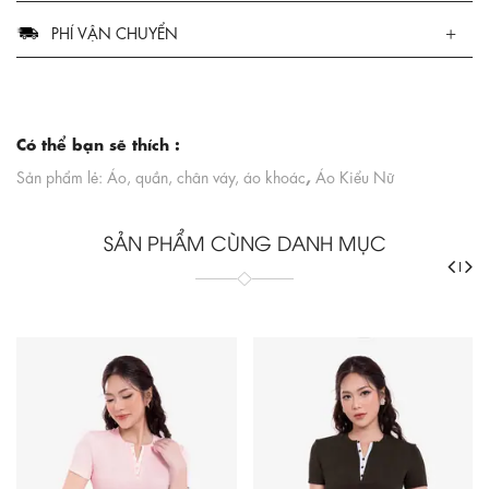
PHÍ VẬN CHUYỂN
Có thể bạn sẽ thích :
,
Sản phẩm lẻ: Áo, quần, chân váy, áo khoác
Áo Kiểu Nữ
SẢN PHẨM CÙNG DANH MỤC