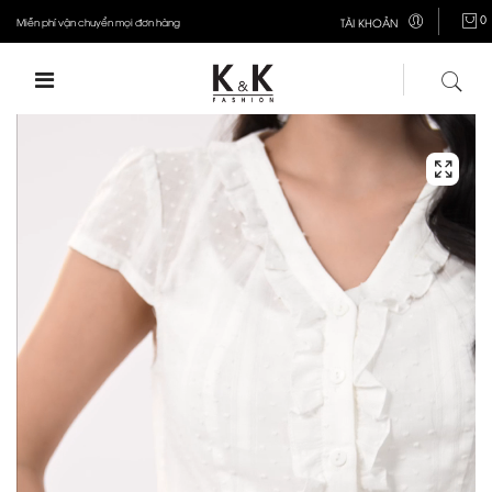
0
Miễn phí vận chuyển mọi đơn hàng
TÀI KHOẢN