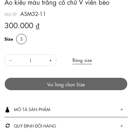
Áo kiểu màu trắng cổ chữ V viền bèo
ASM32-11
Mã SP :
300.000 ₫
Size
S
Bảng size
Vui lòng chọn Size
MÔ TẢ SẢN PHẨM
QUY ĐỊNH ĐỔI HÀNG