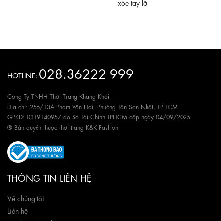
xòe tay lỡ
028.36222 999
HOTLINE:
Công Ty TNHH Thời Trang Khang Khôi
Địa chỉ: 256/13A Phạm Văn Hai, Phường Tân Sơn Nhất, TPHCM
GPKD: 0319140957 do Sở Tài Chính TPHCM cấp ngày 04/09/2025
® Bản quyền thuộc thời trang K&K Fashion
THÔNG TIN LIÊN HỆ
Về chúng tôi
Liên hệ