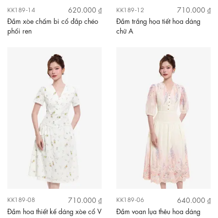
620.000 ₫
710.000 ₫
KK189-14
KK189-12
Đầm xòe chấm bi cổ đắp chéo
Đầm trắng họa tiết hoa dáng
phối ren
chữ A
710.000 ₫
640.000 ₫
KK189-08
KK189-06
Đầm hoa thiết kế dáng xòe cổ V
Đầm voan lụa thêu hoa dáng