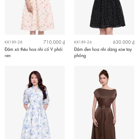
710.000 ₫
630.000 ₫
KK189-28
KK189-26
Đầm xô thêu hoa nhí cổ V phối
Đầm đen hoa nhí dáng xòe tay
ren
phồng