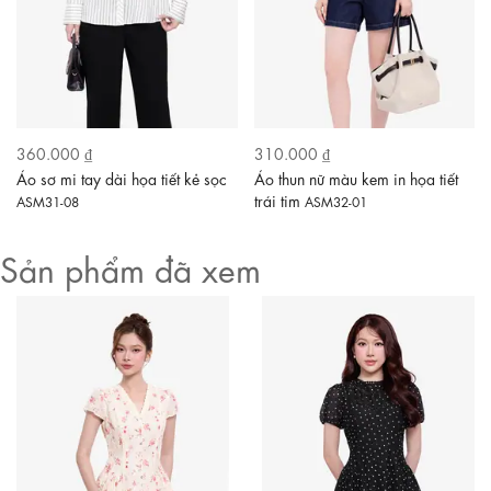
360.000 ₫
310.000 ₫
Áo sơ mi tay dài họa tiết kẻ sọc
Áo thun nữ màu kem in họa tiết
trái tim
ASM31-08
ASM32-01
Sản phẩm đã xem