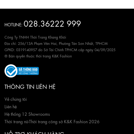
028.36222 999
HOTLINE:
Công Ty TNHH Thời Trang Khang Khôi
Địa chỉ: 256/13A Phạm Văn Hai, Phường Tân Sơn Nhất, TPHCM
GPKD: 0319140957 do Sở Tài Chính TPHCM cấp ngày 04/09/2025
® Bản quyền thuộc thời trang K&K Fashion
THÔNG TIN LIÊN HỆ
Về chúng tôi
Liên hệ
Hệ thống 12 Showrooms
Thời trang nữ
-
Thời trang công sở K&K Fashion 2026
HỖ TRỢ KHÁCH HÀNG