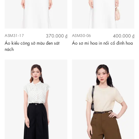
370.000 ₫
400.000 ₫
ASM31-17
ASM30-06
Áo kiểu công sở màu đen sát
Áo sơ mi hoa in nổi cổ đính hoa
nách