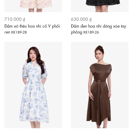
710.000 ₫
630.000 ₫
Đầm xô thêu hoa nhí cổ V phối
Đầm đen hoa nhí dáng xòe tay
ren
phồng
KK189-28
KK189-26