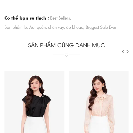
Có thể bạn sẽ thích :
,
Best Sellers
,
Sản phẩm lẻ: Áo, quần, chân váy, áo khoác
Biggest Sale Ever
SẢN PHẨM CÙNG DANH MỤC