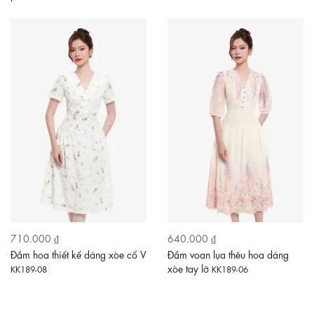
710.000 ₫
640.000 ₫
Đầm hoa thiết kế dáng xòe cổ V
Đầm voan lụa thêu hoa dáng
xòe tay lỡ
KK189-08
KK189-06