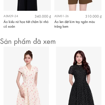
340.000 ₫
310.000 ₫
ASM29-24
ASM31-26
Áo kiểu nữ họa tiết chấm bi nhỏ
Áo len dệt kim tay ngắn màu
cổ xoắn
trắng kem
Sản phẩm đã xem