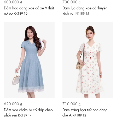
600.000 ₫
730.000 ₫
Đầm hoa dáng xòe cổ xẻ V thắt
Đầm lụa dáng xòe cổ thuyền
nơ eo
lệch vai
KK189-16
KK189-15
620.000 ₫
710.000 ₫
Đầm xòe chấm bi cổ đắp chéo
Đầm trắng họa tiết hoa dáng
phối ren
chữ A
KK189-14
KK189-12