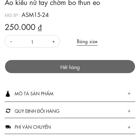
Áo kiểu nữ tay chờm bo thun eo
ASM15-24
Mã SP :
250.000 ₫
Bảng size
Hết hàng
MÔ TẢ SẢN PHẨM
QUY ĐỊNH ĐỔI HÀNG
PHÍ VẬN CHUYỂN