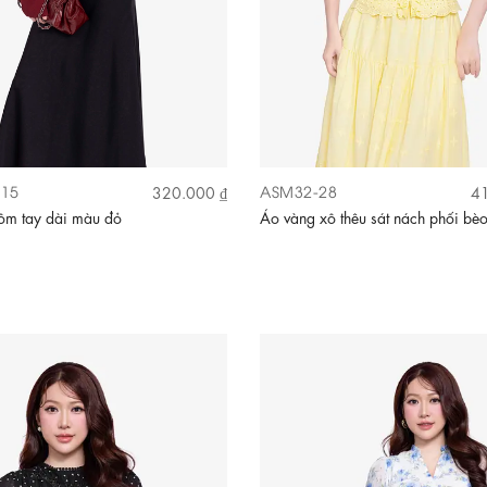
15
ASM32-28
320.000 ₫
41
ôm tay dài màu đỏ
Áo vàng xô thêu sát nách phối bè