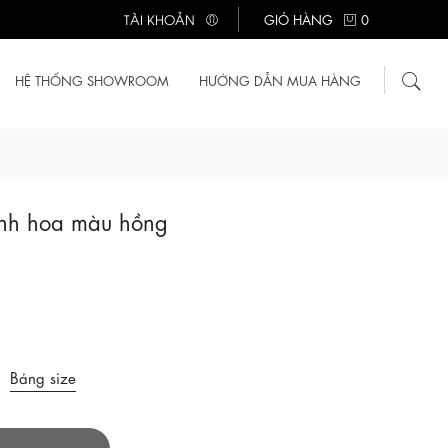
TÀI KHOẢN
GIỎ HÀNG
0
HỆ THỐNG SHOWROOM
HƯỚNG DẪN MUA HÀNG
đính hoa màu hồng
Bảng size