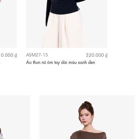
ASM27-13
ASM35-05
0.000 ₫
320.000 ₫
o
Áo thun nữ ôm tay dài màu xanh đen
Áo thun cot