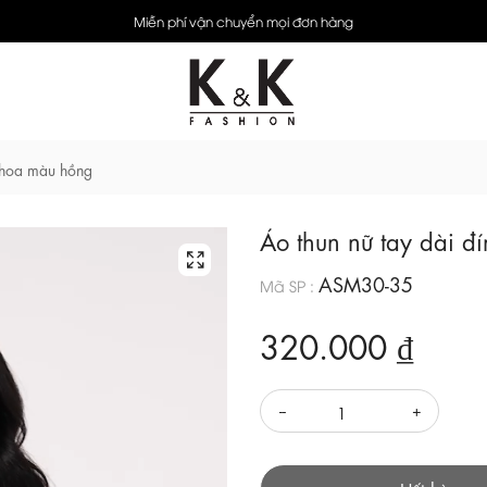
Miễn phí vận chuyển mọi đơn hàng
h hoa màu hồng
Áo thun nữ tay dài 
ASM30-35
Mã SP :
320.000 ₫