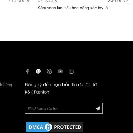
KK189-06
710.000 ₫
640.000 ₫
Đầm voan lụa thêu hoa dáng xòe tay lỡ
ch hàng
Đăng ký để nhận bản tin ưu đãi từ
K&K Fashion