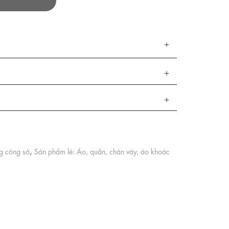
,
ng công sở
Sản phẩm lẻ: Áo, quần, chân váy, áo khoác