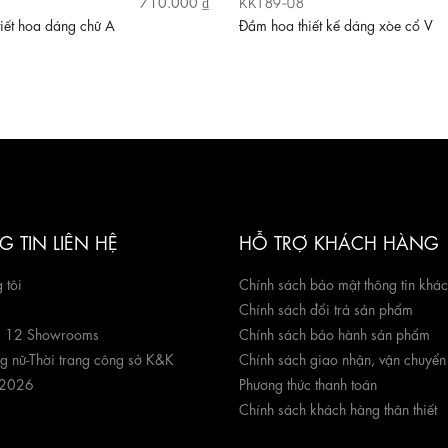
KK189-08
710.000 ₫
iết hoa dáng chữ A
Đầm hoa thiết kế dáng xòe cổ V
 TIN LIÊN HỆ
HỖ TRỢ KHÁCH HÀNG
 tôi
Chính sách bảo mật thông tin khá
Chính sách đổi trả sản phẩm
g 12 Showrooms
Chính sách bảo hành sản phẩm
ng nữ
-
Thời trang công sở K&K
Chính sách giao nhận, vận chuyển
 2026
Phương thức thanh toán
Chính sách khách hàng thân thiết