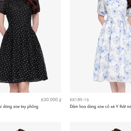
KK189-16
630.000 ₫
í dáng xòe tay phồng
Đầm hoa dáng xòe cổ xẻ V thắt n