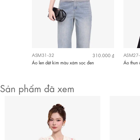
ASM31-32
ASM27-
430.000 ₫
310.000 ₫
Video
im
Áo len dệt kim màu xám sọc đen
Áo thun 
Sản phẩm đã xem