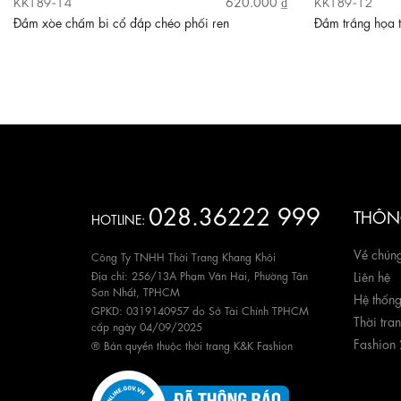
KK189-14
KK189-12
620.000 ₫
Đầm xòe chấm bi cổ đắp chéo phối ren
Đầm trắng họa t
028.36222 999
THÔNG
HOTLINE:
Về chúng
Công Ty TNHH Thời Trang Khang Khôi
Địa chỉ: 256/13A Phạm Văn Hai, Phường Tân
Liên hệ
Sơn Nhất, TPHCM
Hệ thốn
GPKD: 0319140957 do Sở Tài Chính TPHCM
Thời tra
cấp ngày 04/09/2025
Fashion
® Bản quyền thuộc thời trang K&K Fashion