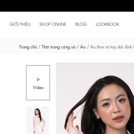
GIỚI THIỆU
SHOP ONLINE
BLOG
LOOKBOOK
Trang chủ
/
Thời trang công sở
/
Áo
/
Áo thun nữ tay dài đín
Video