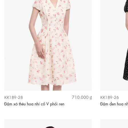
KK189-28
KK189-26
710.000 ₫
Đầm xô thêu hoa nhí cổ V phối ren
Đầm đen hoa nh