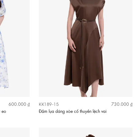
KK189-15
600.000 ₫
730.000 ₫
ơ eo
Đầm lụa dáng xòe cổ thuyền lệch vai