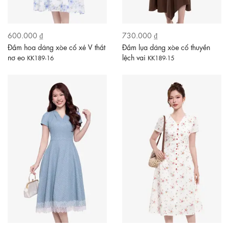
600.000 ₫
730.000 ₫
Đầm hoa dáng xòe cổ xẻ V thắt
Đầm lụa dáng xòe cổ thuyền
nơ eo
lệch vai
KK189-16
KK189-15