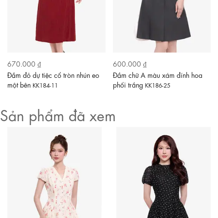
670.000 ₫
600.000 ₫
Đầm đỏ dự tiệc cổ tròn nhún eo
Đầm chữ A màu xám đính hoa
một bên
phối trắng
KK184-11
KK186-25
Sản phẩm đã xem