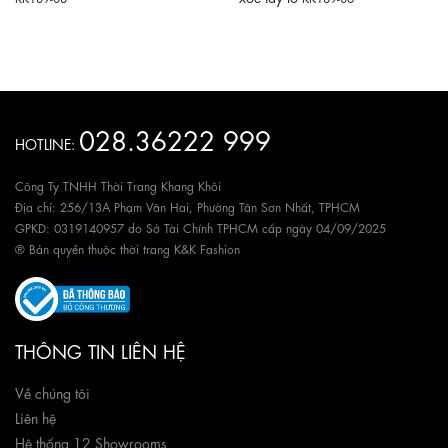
028.36222 999
HOTLINE:
Công Ty TNHH Thời Trang Khang Khôi
Địa chỉ: 256/13A Phạm Văn Hai, Phường Tân Sơn Nhất, TPHCM
GPKD: 0319140957 do Sở Tài Chính TPHCM cấp ngày 04/09/2025
® Bản quyền thuộc thời trang K&K Fashion
THÔNG TIN LIÊN HỆ
Về chúng tôi
Liên hệ
Hệ thống 12 Showrooms