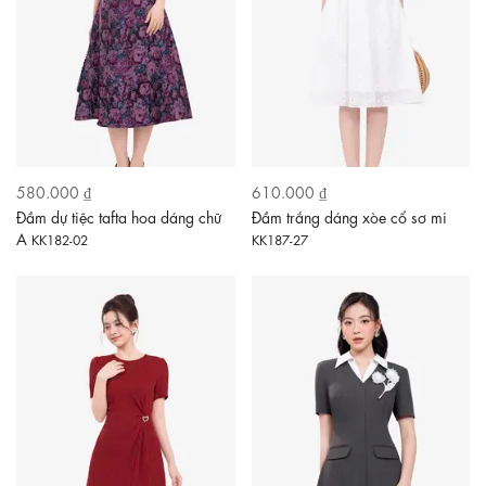
580.000 ₫
610.000 ₫
Đầm dự tiệc tafta hoa dáng chữ
Đầm trắng dáng xòe cổ sơ mi
A
KK182-02
KK187-27