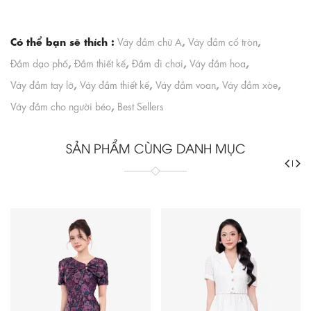
Có thể bạn sẽ thích :
,
,
Váy đầm chữ A
Váy đầm cổ tròn
,
,
,
,
Đầm dạo phố
Đầm thiết kế
Đầm đi chơi
Váy đầm hoa
,
,
,
,
Váy đầm tay lỡ
Váy đầm thiết kế
Váy đầm voan
Váy đầm xòe
,
Váy đầm cho người béo
Best Sellers
SẢN PHẨM CÙNG DANH MỤC