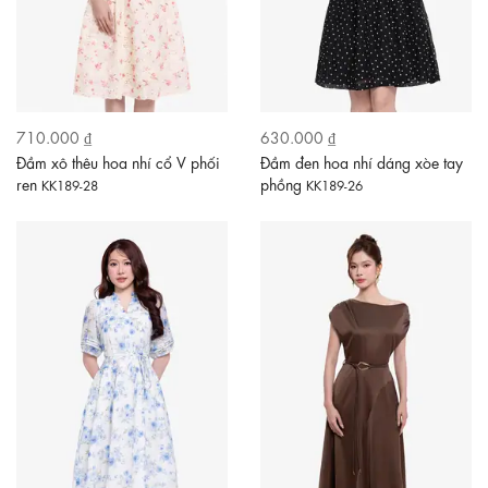
710.000 ₫
630.000 ₫
Đầm xô thêu hoa nhí cổ V phối
Đầm đen hoa nhí dáng xòe tay
ren
phồng
KK189-28
KK189-26