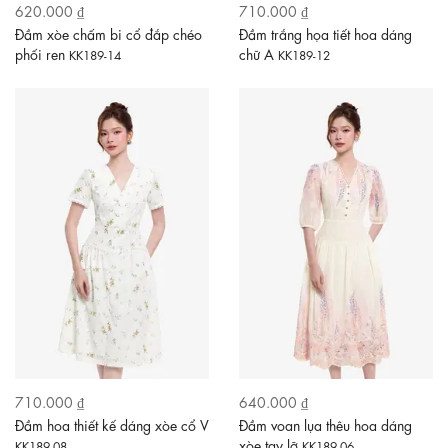
620.000 ₫
710.000 ₫
Đầm xòe chấm bi cổ đắp chéo
Đầm trắng họa tiết hoa dáng
phối ren
chữ A
KK189-14
KK189-12
710.000 ₫
640.000 ₫
Đầm hoa thiết kế dáng xòe cổ V
Đầm voan lụa thêu hoa dáng
xòe tay lỡ
KK189-08
KK189-06