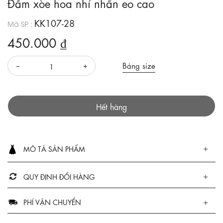
Đầm xòe hoa nhí nhấn eo cao
KK107-28
Mã SP :
450.000 ₫
Bảng size
Hết hàng
MÔ TẢ SẢN PHẨM
QUY ĐỊNH ĐỔI HÀNG
PHÍ VẬN CHUYỂN