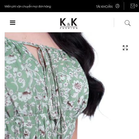
0
Miễn phí vận chuyển mọi đơn hàng
TÀI KHOẢN