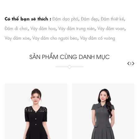
Có thể bạn sẽ thích :
,
,
,
Đầm dạo phố
Đầm đẹp
Đầm thiết kế
,
,
,
,
Đầm đi chơi
Váy đầm hoa
Váy đầm trung niên
Váy đầm voan
,
,
Váy đầm xòe
Váy đầm cho người béo
Váy đầm cổ vuông
SẢN PHẨM CÙNG DANH MỤC