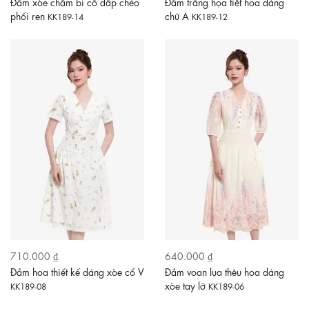
Đầm xòe chấm bi cổ đắp chéo
Đầm trắng họa tiết hoa dáng
phối ren
chữ A
KK189-14
KK189-12
710.000 ₫
640.000 ₫
Đầm hoa thiết kế dáng xòe cổ V
Đầm voan lụa thêu hoa dáng
xòe tay lỡ
KK189-08
KK189-06