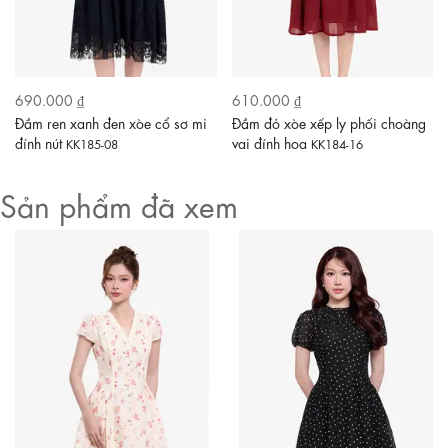
690.000 ₫
610.000 ₫
Đầm ren xanh đen xòe cổ sơ mi
Đầm đỏ xòe xếp ly phối choàng
đính nút
vai đính hoa
KK185-08
KK184-16
Sản phẩm đã xem