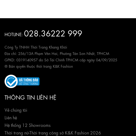
028.36222 999
HOTLINE:
Công Ty TNHH Thời Trang Khang Khôi
Địa chỉ: 256/13A Phạm Văn Hai, Phường Tân Sơn Nhất, TPHCM
GPKD: 0319140957 do Sở Tài Chính TPHCM cấp ngày 04/09/2025
® Bản quyền thuộc thời trang K&K Fashion
THÔNG TIN LIÊN HỆ
Về chúng tôi
Liên hệ
Hệ thống 12 Showrooms
Thời trang nữ
-
Thời trang công sở K&K Fashion 2026