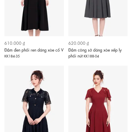
610.000 ₫
620.000 ₫
Đầm đen phối ren dáng xòe cổ V
Đầm công sở dáng xòe xếp ly
phối nút
KK184-35
KK188-04