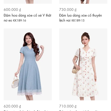
600.000 ₫
730.000 ₫
Đầm hoa dáng xòe cổ xẻ V thắt
Đầm lụa dáng xòe cổ thuyền
nơ eo
lệch vai
KK189-16
KK189-15
620.000 ₫
710.000 ₫