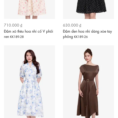
710.000 ₫
630.000 ₫
Đầm xô thêu hoa nhí cổ V phối
Đầm đen hoa nhí dáng xòe tay
ren
phồng
KK189-28
KK189-26