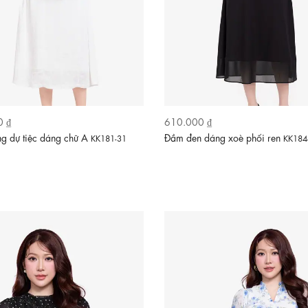
0 ₫
610.000 ₫
g dự tiệc dáng chữ A
Đầm đen dáng xoè phối ren
KK181-31
KK184