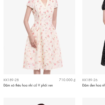
KK189-28
KK189-26
710.000 ₫
Đầm xô thêu hoa nhí cổ V phối ren
Đầm đen hoa nh