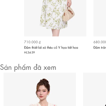
710.000 ₫
680.00
ách
Đầm thiết kế xô thêu cổ V họa tiết hoa
Đầm trắn
HL33-34
HL34-39
Sản phẩm đã xem
Video