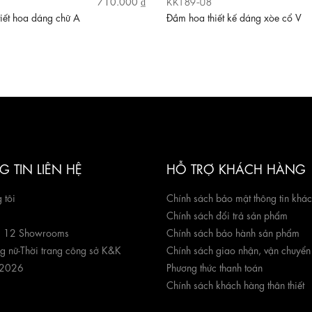
KK189-08
710.000 ₫
iết hoa dáng chữ A
Đầm hoa thiết kế dáng xòe cổ V
 TIN LIÊN HỆ
HỖ TRỢ KHÁCH HÀNG
 tôi
Chính sách bảo mật thông tin khá
Chính sách đổi trả sản phẩm
g 12 Showrooms
Chính sách bảo hành sản phẩm
ng nữ
-
Thời trang công sở K&K
Chính sách giao nhận, vận chuyển
 2026
Phương thức thanh toán
Chính sách khách hàng thân thiết