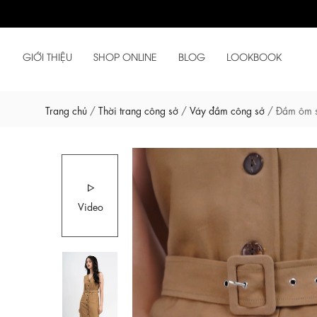
GIỚI THIỆU
SHOP ONLINE
BLOG
LOOKBOOK
Trang chủ
/
Thời trang công sở
/
Váy đầm công sở
/
Đầm ôm sá
Video