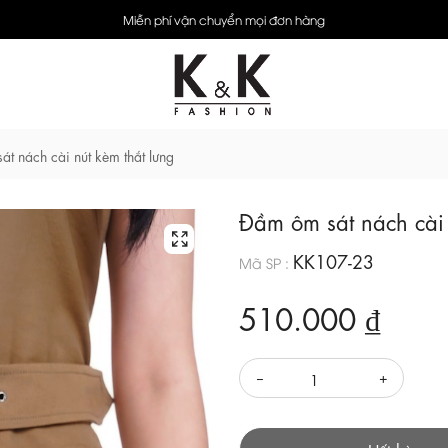
Miễn phí vận chuyển mọi đơn hàng
t nách cài nút kèm thắt lưng
Đầm ôm sát nách cài 
KK107-23
Mã SP :
510.000 ₫