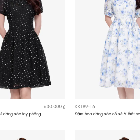
KK189-16
630.000 ₫
í dáng xòe tay phồng
Đầm hoa dáng xòe cổ xẻ V thắt n