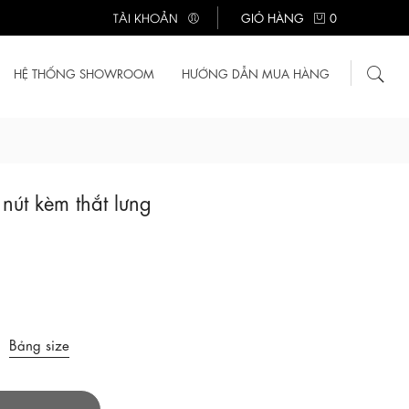
TÀI KHOẢN
GIỎ HÀNG
0
HỆ THỐNG SHOWROOM
HƯỚNG DẪN MUA HÀNG
nút kèm thắt lưng
Bảng size