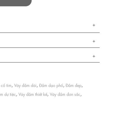
,
,
,
,
cổ tim
Váy đầm dài
Đầm dạo phố
Đầm đẹp
,
,
,
m dự tiệc
Váy đầm thiết kế
Váy đầm đơn sắc