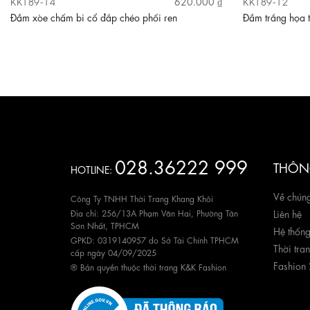
KK189-14
KK189-12
620.000 ₫
Đầm xòe chấm bi cổ đắp chéo phối ren
Đầm trắng họa t
028.36222 999
THÔNG
HOTLINE:
Về chúng
Công Ty TNHH Thời Trang Khang Khôi
Địa chỉ: 256/13A Phạm Văn Hai, Phường Tân
Liên hệ
Sơn Nhất, TPHCM
Hệ thốn
GPKD: 0319140957 do Sở Tài Chính TPHCM
Thời tra
cấp ngày 04/09/2025
Fashion
® Bản quyền thuộc thời trang K&K Fashion