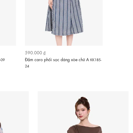
590.000 ₫
590.000 ₫
Đầm caro phối sọc dáng xòe chữ A
Đầm trắng 
-09
KK185-
24