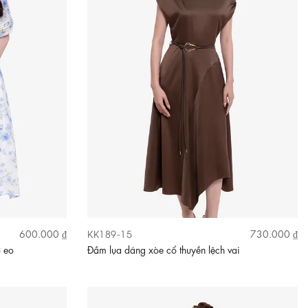
KK189-15
600.000 ₫
730.000 ₫
ơ eo
Đầm lụa dáng xòe cổ thuyền lệch vai