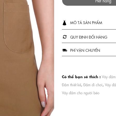
Hết hàng
MÔ TẢ SẢN PHẨM
QUY ĐỊNH ĐỔI HÀNG
PHÍ VẬN CHUYỂN
Có thể bạn sẽ thích :
Váy đầm 
,
,
Đầm thiết kế
Đầm đi chơi
Váy đầ
Váy đầm cho người béo