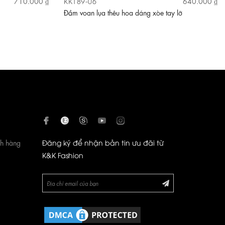
KK189-06
710.000 ₫
640.000 ₫
Đầm voan lụa thêu hoa dáng xòe tay lỡ
ch hàng
Đăng ký để nhận bản tin ưu đãi từ
K&K Fashion