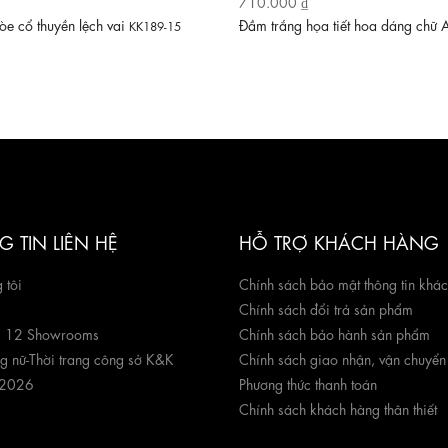
710.000 ₫
e cổ thuyền lệch vai
Đầm trắng họa tiết hoa dáng chữ
KK189-15
 TIN LIÊN HỆ
HỖ TRỢ KHÁCH HÀNG
 tôi
Chính sách bảo mật thông tin khá
Chính sách đổi trả sản phẩm
g 12 Showrooms
Chính sách bảo hành sản phẩm
ng nữ
-
Thời trang công sở K&K
Chính sách giao nhận, vận chuyển
 2026
Phương thức thanh toán
Chính sách khách hàng thân thiết