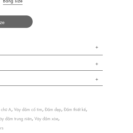
Bảng size
ize
,
,
,
,
 chữ A
Váy đầm cổ tim
Đầm đẹp
Đầm thiết kế
,
,
áy đầm trung niên
Váy đầm xòe
ers