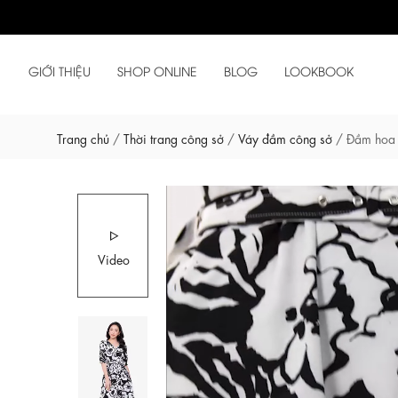
GIỚI THIỆU
SHOP ONLINE
BLOG
LOOKBOOK
Trang chủ
/
Thời trang công sở
/
Váy đầm công sở
/
Đầm hoa 
Video