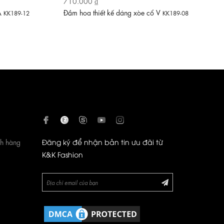
710.000 ₫
 A
Đầm hoa thiết kế dáng xòe cổ V
KK189-12
KK189-08
ch hàng
Đăng ký để nhận bản tin ưu đãi từ
K&K Fashion