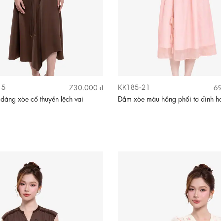
15
KK185-21
730.000 ₫
69
dáng xòe cổ thuyền lệch vai
Đầm xòe màu hồng phối tơ đính h