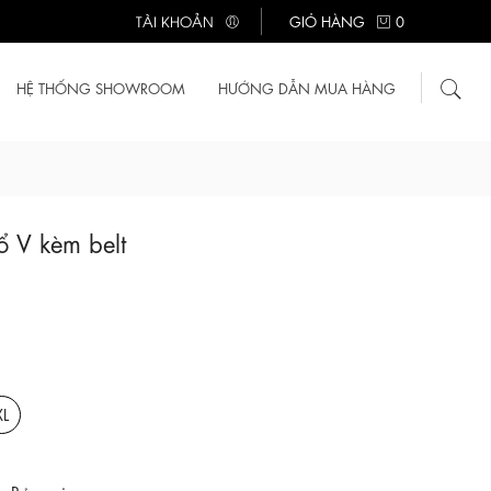
TÀI KHOẢN
GIỎ HÀNG
0
HỆ THỐNG SHOWROOM
HƯỚNG DẪN MUA HÀNG
 V kèm belt
XL