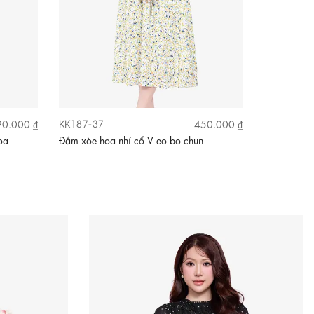
KK187-37
KK185-23
0.000 ₫
450.000 ₫
oa
Đầm xòe hoa nhí cổ V eo bo chun
Đầm xòe taf