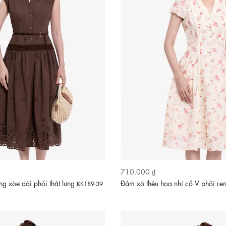
710.000 ₫
g xòe dài phối thắt lưng
Đầm xô thêu hoa nhí cổ V phối re
KK189-39