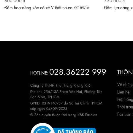
600.000 ₫
730.000 ₫
Đầm hoa dáng xòe cổ xẻ V thắt nơ eo
Đầm lụa dáng xò
KK189-16
028.36222 999
THÔNG
HOTLINE:
Về chúng
Công Ty TNHH Thời Trang Khang Khôi
Địa chỉ: 256/13A Phạm Văn Hai, Phường Tân
Liên hệ
Sơn Nhất, TPHCM
Hệ thốn
GPKD: 0319140957 do Sở Tài Chính TPHCM
Thời tra
cấp ngày 04/09/2025
Fashion
® Bản quyền thuộc thời trang K&K Fashion