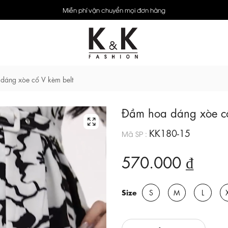
Miễn phí vận chuyển mọi đơn hàng
dáng xòe cổ V kèm belt
Đầm hoa dáng xòe cổ
KK180-15
Mã SP :
570.000 ₫
Size
S
M
L