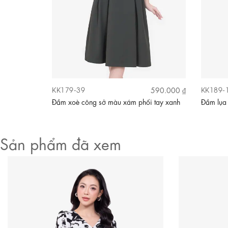
KK179-39
KK189-
640.000 ₫
590.000 ₫
Video
nâu phối
Đầm xoè công sở màu xám phối tay xanh
Đầm lụa 
Sản phẩm đã xem