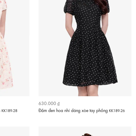
630.000 ₫
n
Đầm đen hoa nhí dáng xòe tay phồng
KK189-28
KK189-26