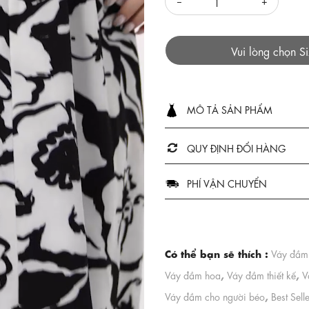
Vui lòng chọn S
MÔ TẢ SẢN PHẨM
QUY ĐỊNH ĐỔI HÀNG
PHÍ VẬN CHUYỂN
Có thể bạn sẽ thích :
Váy đầm
,
,
Váy đầm hoa
Váy đầm thiết kế
V
,
Váy đầm cho người béo
Best Sell