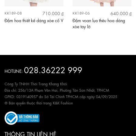
710.000 ₫
640.000 ₫
KK189-08
KK189-06
Đầm hoa thiết kế dáng xòe cổ V
Đầm voan lụa thêu hoa dáng
xòe tay lỡ
028.36222 999
HOTLINE:
Công Ty TNHH Thời Trang Khang Khôi
Địa chỉ: 256/13A Phạm Văn Hai, Phường Tân Sơn Nhất, TPHCM
GPKD: 0319140957 do Sở Tài Chính TPHCM cấp ngày 04/09/2025
® Bản quyền thuộc thời trang K&K Fashion
THÔNG TIN LIÊN HỆ