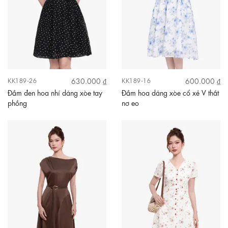
630.000 ₫
600.000 ₫
KK189-26
KK189-16
Đầm đen hoa nhí dáng xòe tay
Đầm hoa dáng xòe cổ xẻ V thắt
phồng
nơ eo