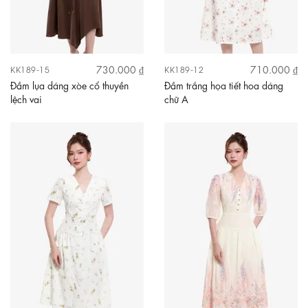
730.000 ₫
710.000 ₫
KK189-15
KK189-12
Đầm lụa dáng xòe cổ thuyền
Đầm trắng họa tiết hoa dáng
lệch vai
chữ A