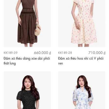
660.000 ₫
710.000 ₫
KK189-39
KK189-28
Đầm xô thêu dáng xòe dài phối
Đầm xô thêu hoa nhí cổ V phối
thắt lưng
ren