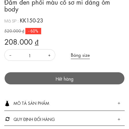
Đầm đen phối màu cổ sơ mi dáng ôm
body
KK150-23
Mã SP :
520.000 ₫
- 60%
208.000 ₫
Bảng size
Hết hàng
MÔ TẢ SẢN PHẨM
QUY ĐỊNH ĐỔI HÀNG