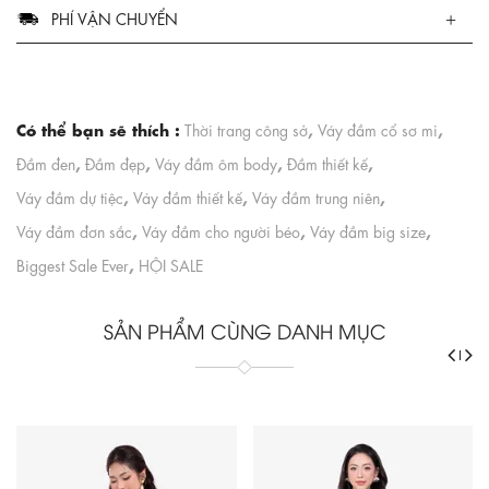
PHÍ VẬN CHUYỂN
Có thể bạn sẽ thích :
,
,
Thời trang công sở
Váy đầm cổ sơ mi
,
,
,
,
Đầm đen
Đầm đẹp
Váy đầm ôm body
Đầm thiết kế
,
,
,
Váy đầm dự tiệc
Váy đầm thiết kế
Váy đầm trung niên
,
,
,
Váy đầm đơn sắc
Váy đầm cho người béo
Váy đầm big size
,
Biggest Sale Ever
HỘI SALE
SẢN PHẨM CÙNG DANH MỤC