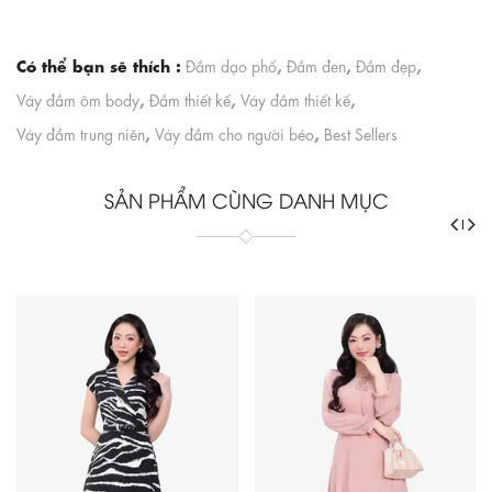
Có thể bạn sẽ thích :
,
,
,
Đầm dạo phố
Đầm đen
Đầm đẹp
,
,
,
Váy đầm ôm body
Đầm thiết kế
Váy đầm thiết kế
,
,
Váy đầm trung niên
Váy đầm cho người béo
Best Sellers
SẢN PHẨM CÙNG DANH MỤC