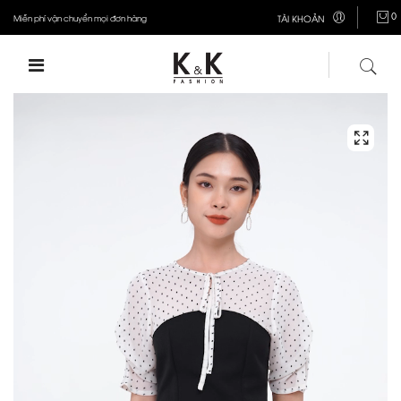
0
Miễn phí vận chuyển mọi đơn hàng
TÀI KHOẢN