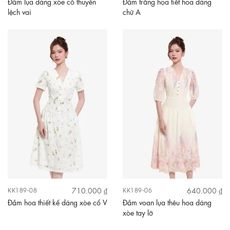
Đầm lụa dáng xòe cổ thuyền
Đầm trắng họa tiết hoa dáng
lệch vai
chữ A
710.000 ₫
640.000 ₫
KK189-08
KK189-06
Đầm hoa thiết kế dáng xòe cổ V
Đầm voan lụa thêu hoa dáng
xòe tay lỡ