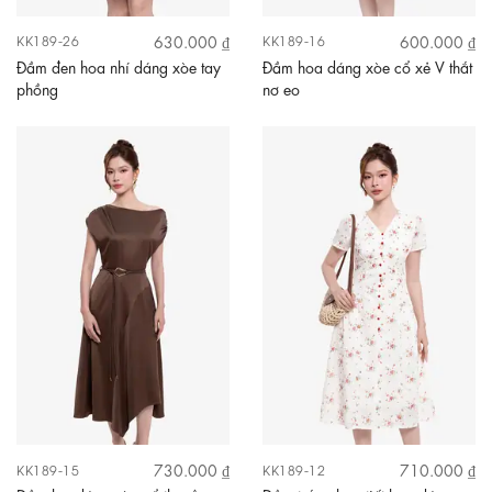
630.000 ₫
600.000 ₫
KK189-26
KK189-16
Đầm đen hoa nhí dáng xòe tay
Đầm hoa dáng xòe cổ xẻ V thắt
phồng
nơ eo
730.000 ₫
710.000 ₫
KK189-15
KK189-12