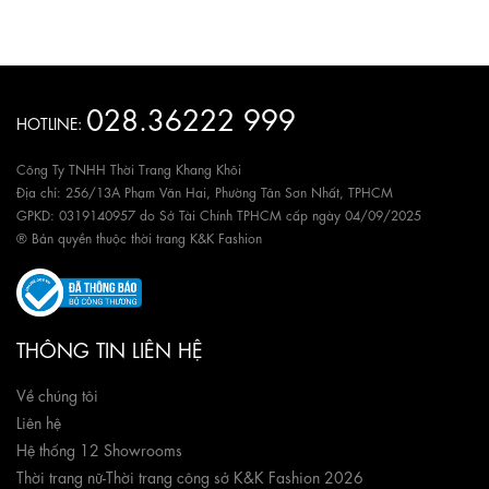
028.36222 999
HOTLINE:
Công Ty TNHH Thời Trang Khang Khôi
Địa chỉ: 256/13A Phạm Văn Hai, Phường Tân Sơn Nhất, TPHCM
GPKD: 0319140957 do Sở Tài Chính TPHCM cấp ngày 04/09/2025
® Bản quyền thuộc thời trang K&K Fashion
THÔNG TIN LIÊN HỆ
Về chúng tôi
Liên hệ
Hệ thống 12 Showrooms
Thời trang nữ
-
Thời trang công sở K&K Fashion 2026