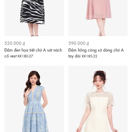
520.000 ₫
590.000 ₫
Đầm đen họa tiết chữ A sát nách
Đầm hồng công sở dáng chữ A
cổ vest
tay dài
KK180-27
KK185-22