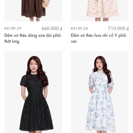
660.000 ₫
710.000 ₫
KK189-39
KK189-28
Đầm xô thêu dáng xòe dài phối
Đầm xô thêu hoa nhí cổ V phối
thắt lưng
ren