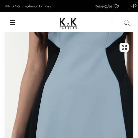
0
Miễn phí vận chuyển mọi đơn hàng
TÀI KHOẢN