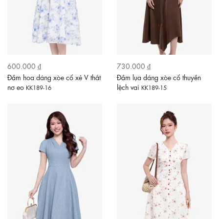
600.000 ₫
730.000 ₫
Đầm hoa dáng xòe cổ xẻ V thắt
Đầm lụa dáng xòe cổ thuyền
nơ eo
lệch vai
KK189-16
KK189-15