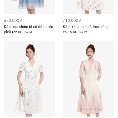
620.000 ₫
710.000 ₫
Đầm xòe chấm bi cổ đắp chéo
Đầm trắng họa tiết hoa dáng
phối ren
chữ A
KK189-14
KK189-12