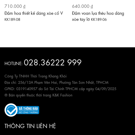
710.000 ₫
640.000 ₫
Đầm hoa thiết kế dáng xòe cổ V
Đầm voan lụa thêu hoa dáng
xòe tay lỡ
KK189-08
KK189-06
028.36222 999
HOTLINE:
Công Ty TNHH Thời Trang Khang Khôi
Địa chỉ: 256/13A Phạm Văn Hai, Phường Tân Sơn Nhất, TPHCM
GPKD: 0319140957 do Sở Tài Chính TPHCM cấp ngày 04/09/2025
® Bản quyền thuộc thời trang K&K Fashion
THÔNG TIN LIÊN HỆ