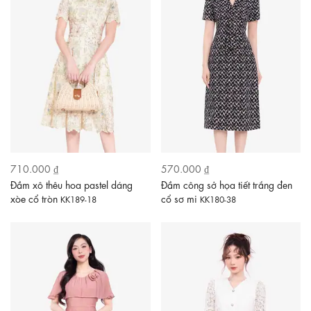
710.000 ₫
570.000 ₫
Đầm xô thêu hoa pastel dáng
Đầm công sở họa tiết trắng đen
xòe cổ tròn
cổ sơ mi
KK189-18
KK180-38