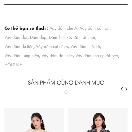
Có thể bạn sẽ thích :
,
,
Váy đầm chữ A
Váy đầm cổ tròn
,
,
,
,
Váy đầm dài
Đầm đẹp
Đầm thiết kế
Đầm đi chơi
,
,
,
Váy đầm dự tiệc
Váy đầm sát nách
Váy đầm thiết kế
,
,
,
Váy đầm trung niên
Váy đầm đơn sắc
Váy đầm cho người béo
HỘI SALE
SẢN PHẨM CÙNG DANH MỤC