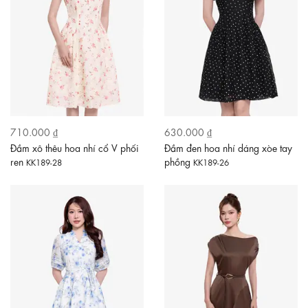
710.000 ₫
630.000 ₫
Đầm xô thêu hoa nhí cổ V phối
Đầm đen hoa nhí dáng xòe tay
ren
phồng
KK189-28
KK189-26