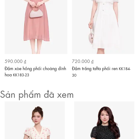
590.000 ₫
720.000 ₫
Đầm xòe hồng phối choàng đính
Đầm trắng tafta phối ren
KK184-
hoa
KK183-23
30
Sản phẩm đã xem