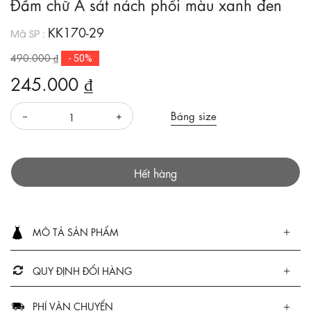
Đầm chữ A sát nách phối màu xanh đen
KK170-29
Mã SP :
490.000 ₫
- 50%
245.000 ₫
Bảng size
Hết hàng
MÔ TẢ SẢN PHẨM
QUY ĐỊNH ĐỔI HÀNG
PHÍ VẬN CHUYỂN