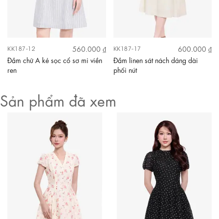
560.000 ₫
600.000 ₫
KK187-12
KK187-17
Đầm chữ A kẻ sọc cổ sơ mi viền
Đầm linen sát nách dáng dài
ren
phối nút
Sản phẩm đã xem