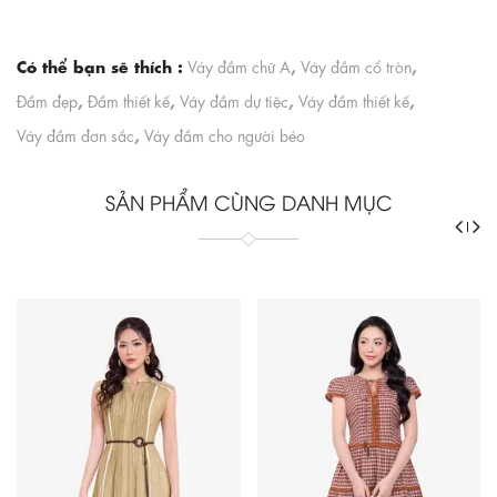
Có thể bạn sẽ thích :
,
,
Váy đầm chữ A
Váy đầm cổ tròn
,
,
,
,
Đầm đẹp
Đầm thiết kế
Váy đầm dự tiệc
Váy đầm thiết kế
,
Váy đầm đơn sắc
Váy đầm cho người béo
SẢN PHẨM CÙNG DANH MỤC