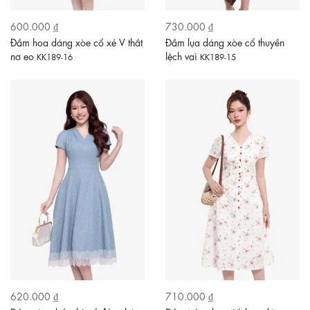
600.000 ₫
730.000 ₫
Đầm hoa dáng xòe cổ xẻ V thắt
Đầm lụa dáng xòe cổ thuyền
nơ eo
lệch vai
KK189-16
KK189-15
620.000 ₫
710.000 ₫