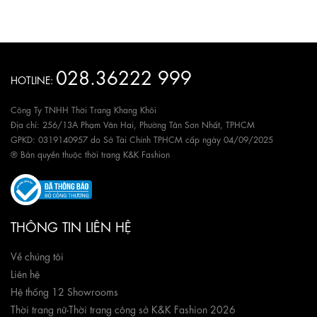
028.36222 999
HOTLINE:
Công Ty TNHH Thời Trang Khang Khôi
Địa chỉ: 256/13A Phạm Văn Hai, Phường Tân Sơn Nhất, TPHCM
GPKD: 0319140957 do Sở Tài Chính TPHCM cấp ngày 04/09/2025
® Bản quyền thuộc thời trang K&K Fashion
THÔNG TIN LIÊN HỆ
Về chúng tôi
Liên hệ
Hệ thống 12 Showrooms
Thời trang nữ
-
Thời trang công sở K&K Fashion 2026