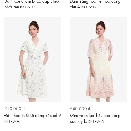
Đầm xòe chấm bi cổ đắp chéo
Đầm trắng họa tiết hoa dáng
phối ren
chữ A
KK189-14
KK189-12
710.000 ₫
640.000 ₫
Đầm hoa thiết kế dáng xòe cổ V
Đầm voan lụa thêu hoa dáng
xòe tay lỡ
KK189-08
KK189-06