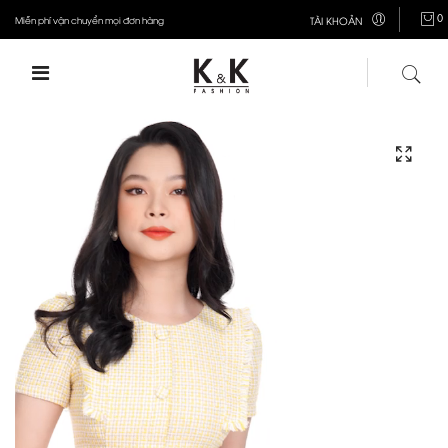
0
Miễn phí vận chuyển mọi đơn hàng
TÀI KHOẢN