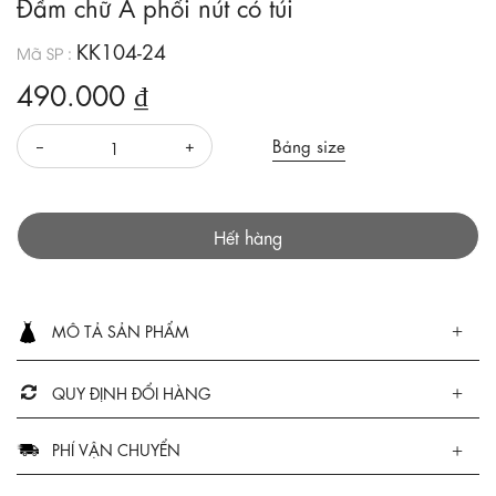
Đầm chữ A phối nút có túi
KK104-24
Mã SP :
490.000 ₫
Bảng size
Hết hàng
MÔ TẢ SẢN PHẨM
QUY ĐỊNH ĐỔI HÀNG
PHÍ VẬN CHUYỂN