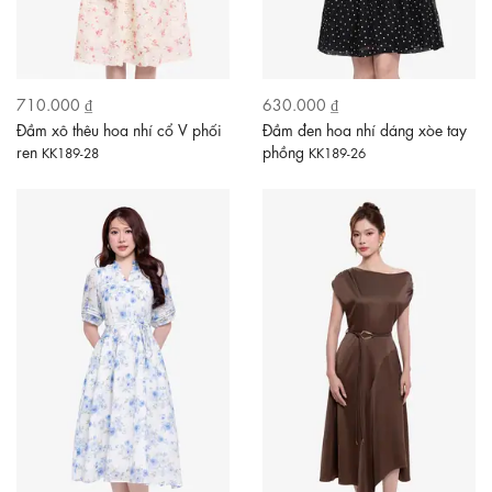
710.000 ₫
630.000 ₫
Đầm xô thêu hoa nhí cổ V phối
Đầm đen hoa nhí dáng xòe tay
ren
phồng
KK189-28
KK189-26