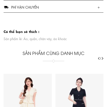
PHÍ VẬN CHUYỂN
Có thể bạn sẽ thích :
Sản phẩm lẻ: Áo, quần, chân váy, áo khoác
SẢN PHẨM CÙNG DANH MỤC