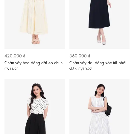
420.000 ₫
360.000 ₫
Chân váy hoa dáng dài eo chun
Chân váy dài dáng xòe túi phối
viền
CV11-23
CV10-27