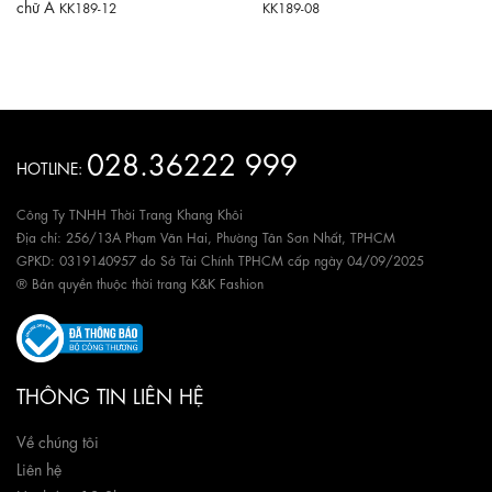
chữ A
KK189-12
KK189-08
028.36222 999
HOTLINE:
Công Ty TNHH Thời Trang Khang Khôi
Địa chỉ: 256/13A Phạm Văn Hai, Phường Tân Sơn Nhất, TPHCM
GPKD: 0319140957 do Sở Tài Chính TPHCM cấp ngày 04/09/2025
® Bản quyền thuộc thời trang K&K Fashion
THÔNG TIN LIÊN HỆ
Về chúng tôi
Liên hệ