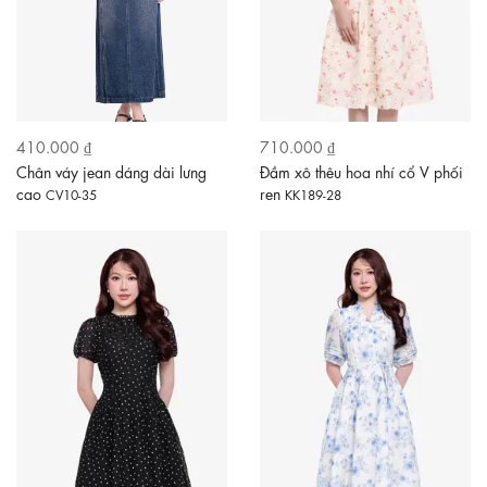
410.000 ₫
710.000 ₫
Chân váy jean dáng dài lưng
Đầm xô thêu hoa nhí cổ V phối
cao
ren
CV10-35
KK189-28