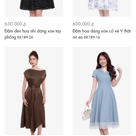
630.000 ₫
600.000 ₫
Đầm đen hoa nhí dáng xòe tay
Đầm hoa dáng xòe cổ xẻ V thắt
phồng
nơ eo
KK189-26
KK189-16