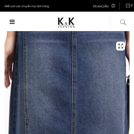
0
Miễn phí vận chuyển mọi đơn hàng
TÀI KHOẢN