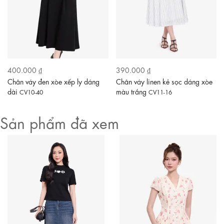
400.000 ₫
390.000 ₫
Chân váy đen xòe xếp ly dáng
Chân váy linen kẻ sọc dáng xòe
dài
màu trắng
CV10-40
CV11-16
Sản phẩm đã xem