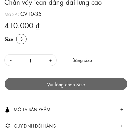
Chân váy jean dáng dài lưng cao
CV10-35
Mã SP :
410.000 ₫
Size
S
Bảng size
Vui lòng chọn Size
MÔ TẢ SẢN PHẨM
QUY ĐỊNH ĐỔI HÀNG