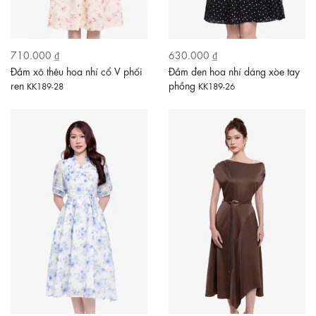
710.000 ₫
630.000 ₫
Đầm xô thêu hoa nhí cổ V phối
Đầm đen hoa nhí dáng xòe tay
ren
phồng
KK189-28
KK189-26