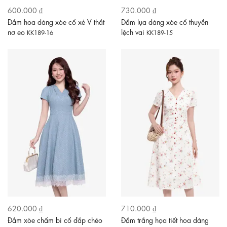
600.000 ₫
730.000 ₫
Đầm hoa dáng xòe cổ xẻ V thắt
Đầm lụa dáng xòe cổ thuyền
nơ eo
lệch vai
KK189-16
KK189-15
620.000 ₫
710.000 ₫
Đầm xòe chấm bi cổ đắp chéo
Đầm trắng họa tiết hoa dáng