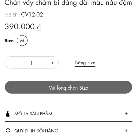
Chân váy chấm bi dáng dài màu nâu đậm
CV12-02
Mã SP :
390.000 ₫
Size
M
Bảng size
Vui lòng chọn Size
MÔ TẢ SẢN PHẨM
QUY ĐỊNH ĐỔI HÀNG