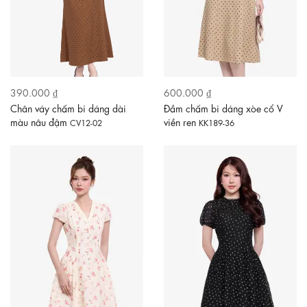
390.000 ₫
600.000 ₫
Chân váy chấm bi dáng dài
Đầm chấm bi dáng xòe cổ V
màu nâu đậm
viền ren
CV12-02
KK189-36