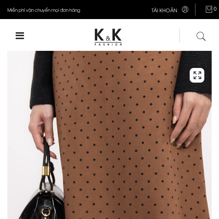
0
Miễn phí vận chuyển mọi đơn hàng
TÀI KHOẢN