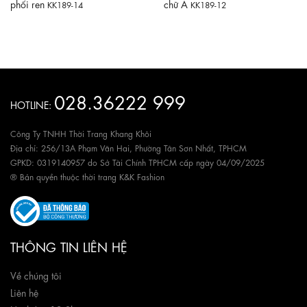
phối ren
chữ A
KK189-14
KK189-12
028.36222 999
HOTLINE:
Công Ty TNHH Thời Trang Khang Khôi
Địa chỉ: 256/13A Phạm Văn Hai, Phường Tân Sơn Nhất, TPHCM
GPKD: 0319140957 do Sở Tài Chính TPHCM cấp ngày 04/09/2025
® Bản quyền thuộc thời trang K&K Fashion
THÔNG TIN LIÊN HỆ
Về chúng tôi
Liên hệ