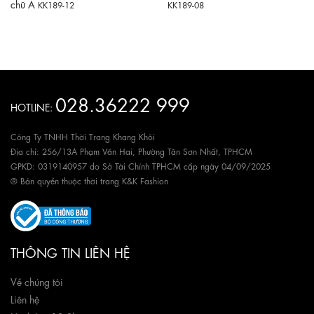
chữ A
KK189-12
KK189-08
028.36222 999
HOTLINE:
Công Ty TNHH Thời Trang Khang Khôi
Địa chỉ: 256/13A Phạm Văn Hai, Phường Tân Sơn Nhất, TPHCM
GPKD: 0319140957 do Sở Tài Chính TPHCM cấp ngày 04/09/2025
® Bản quyền thuộc thời trang K&K Fashion
THÔNG TIN LIÊN HỆ
Về chúng tôi
Liên hệ