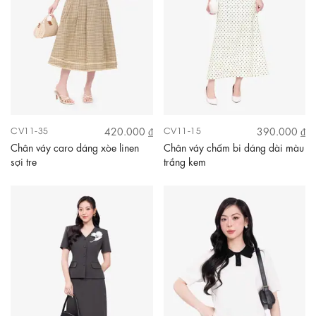
420.000 ₫
390.000 ₫
CV11-35
CV11-15
Chân váy caro dáng xòe linen
Chân váy chấm bi dáng dài màu
sợi tre
trắng kem