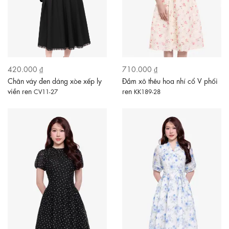
420.000 ₫
710.000 ₫
Chân váy đen dáng xòe xếp ly
Đầm xô thêu hoa nhí cổ V phối
viền ren
ren
CV11-27
KK189-28