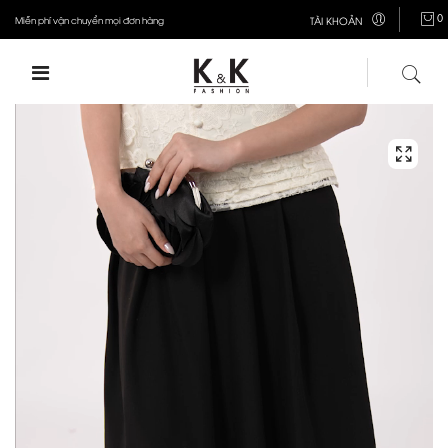
0
Miễn phí vận chuyển mọi đơn hàng
TÀI KHOẢN