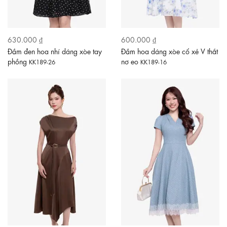
630.000 ₫
600.000 ₫
Đầm đen hoa nhí dáng xòe tay
Đầm hoa dáng xòe cổ xẻ V thắt
phồng
nơ eo
KK189-26
KK189-16