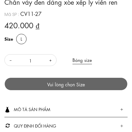
Chân váy đen dáng xòe xếp ly viền ren
CV11-27
Mã SP :
420.000 ₫
Size
L
Bảng size
Vui lòng chọn Size
MÔ TẢ SẢN PHẨM
QUY ĐỊNH ĐỔI HÀNG