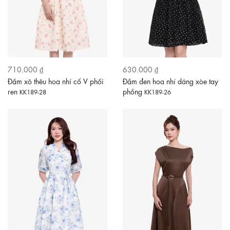
710.000 ₫
630.000 ₫
Đầm xô thêu hoa nhí cổ V phối
Đầm đen hoa nhí dáng xòe tay
ren
phồng
KK189-28
KK189-26