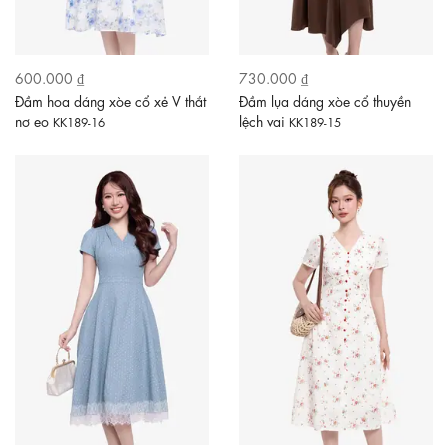
600.000 ₫
730.000 ₫
Đầm hoa dáng xòe cổ xẻ V thắt
Đầm lụa dáng xòe cổ thuyền
nơ eo
lệch vai
KK189-16
KK189-15