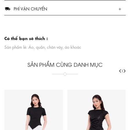
PHÍ VẬN CHUYỂN
Có thể bạn sẽ thích :
Sản phẩm lẻ: Áo, quần, chân váy, áo khoác
SẢN PHẨM CÙNG DANH MỤC