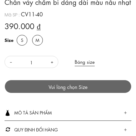
Chân váy chấm bi dáng dài màu nâu nhạt
CV11-40
Mã SP :
390.000 ₫
Size
S
M
Bảng size
Vui lòng chọn Size
MÔ TẢ SẢN PHẨM
QUY ĐỊNH ĐỔI HÀNG