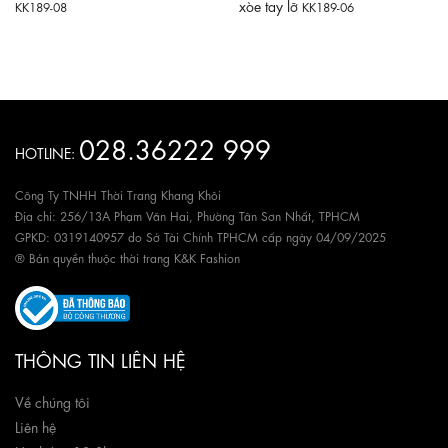
xòe tay lỡ
KK189-08
KK189-06
028.36222 999
HOTLINE:
Công Ty TNHH Thời Trang Khang Khôi
Địa chỉ: 256/13A Phạm Văn Hai, Phường Tân Sơn Nhất, TPHCM
GPKD: 0319140957 do Sở Tài Chính TPHCM cấp ngày 04/09/2025
® Bản quyền thuộc thời trang K&K Fashion
THÔNG TIN LIÊN HỆ
Về chúng tôi
Liên hệ