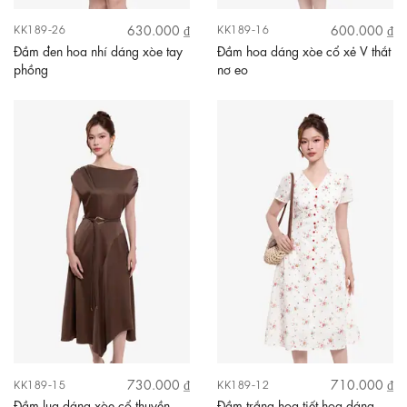
630.000 ₫
600.000 ₫
KK189-26
KK189-16
Đầm đen hoa nhí dáng xòe tay
Đầm hoa dáng xòe cổ xẻ V thắt
phồng
nơ eo
730.000 ₫
710.000 ₫
KK189-15
KK189-12
Đầm lụa dáng xòe cổ thuyền
Đầm trắng họa tiết hoa dáng