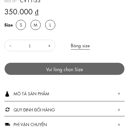
Mã SP :
350.000 ₫
Size
S
M
L
Bảng size
Vui lòng chọn Size
MÔ TẢ SẢN PHẨM
QUY ĐỊNH ĐỔI HÀNG
PHÍ VẬN CHUYỂN