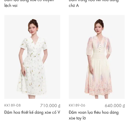
lệch vai
chữ A
710.000 ₫
640.000 ₫
KK189-08
KK189-06
Đầm hoa thiết kế dáng xòe cổ V
Đầm voan lụa thêu hoa dáng
xòe tay lỡ