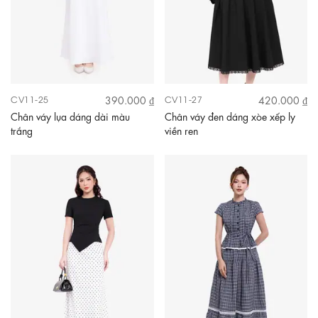
390.000 ₫
420.000 ₫
CV11-25
CV11-27
Chân váy lụa dáng dài màu
Chân váy đen dáng xòe xếp ly
trắng
viền ren