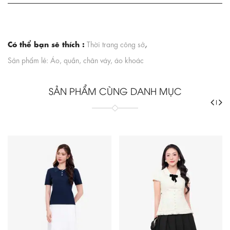
Có thể bạn sẽ thích :
,
Thời trang công sở
Sản phẩm lẻ: Áo, quần, chân váy, áo khoác
SẢN PHẨM CÙNG DANH MỤC