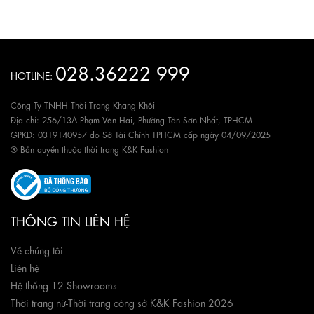
028.36222 999
HOTLINE:
Công Ty TNHH Thời Trang Khang Khôi
Địa chỉ: 256/13A Phạm Văn Hai, Phường Tân Sơn Nhất, TPHCM
GPKD: 0319140957 do Sở Tài Chính TPHCM cấp ngày 04/09/2025
® Bản quyền thuộc thời trang K&K Fashion
THÔNG TIN LIÊN HỆ
Về chúng tôi
Liên hệ
Hệ thống 12 Showrooms
Thời trang nữ
-
Thời trang công sở K&K Fashion 2026