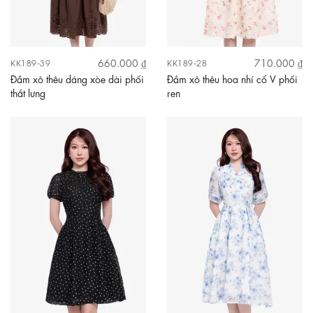
660.000 ₫
710.000 ₫
KK189-39
KK189-28
Đầm xô thêu dáng xòe dài phối
Đầm xô thêu hoa nhí cổ V phối
thắt lưng
ren