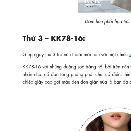
Đầm liền phối họa ti
Thứ 3 – KK78-16:
Giúp ngày thứ 3 trở nên thoải mái hơn với một chiếc
KK78-16 với những đường sọc trắng nổi bật trên nền 
nhấn nhá: cổ đan tông phảng phất chút cổ điển, thiế
chiếc giày cao gót màu đen đơn giản nữa là bạn đã c