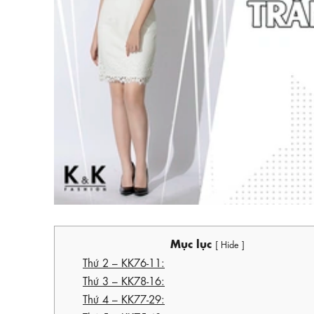
Mục lục
[ Hide ]
Thứ 2 – KK76-11:
Thứ 3 – KK78-16:
Thứ 4 – KK77-29: