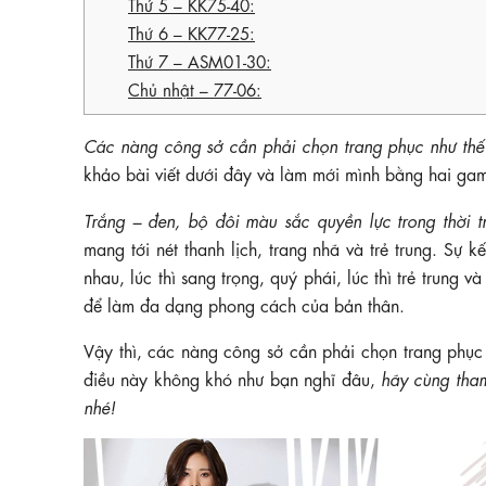
Thứ 5 – KK75-40:
Thứ 6 – KK77-25:
Thứ 7 – ASM01-30:
Chủ nhật – 77-06:
Các nàng công sở cần phải chọn trang phục như thế
khảo bài viết dưới đây và làm mới mình bằng hai ga
Trắng – đen, bộ đôi màu sắc quyền lực trong thời t
mang tới nét thanh lịch, trang nhã và trẻ trung. S
nhau, lúc thì sang trọng, quý phái, lúc thì trẻ trung 
để làm đa dạng phong cách của bản thân.
Vậy thì, các nàng công sở cần phải chọn trang phục
điều này không khó như bạn nghĩ đâu,
hãy cùng tha
nhé!