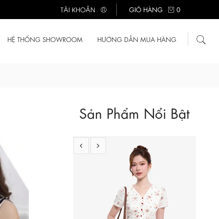
TÀI KHOẢN
GIỎ HÀNG
0
HỆ THỐNG SHOWROOM
HƯỚNG DẪN MUA HÀNG
KK189-12
710.000 ₫
Sản Phẩm Nổi Bật
Đầm trắng họa tiết hoa dáng chữ A