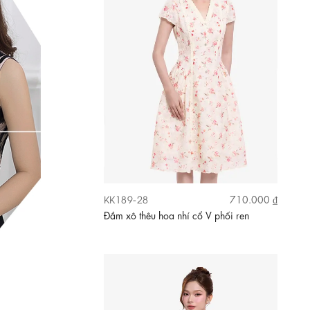
KK189-05
620.000 ₫
Đầm voan lụa ombre thêu 3D cổ V dáng
xòe