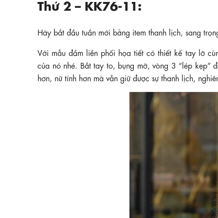
Thứ 2 – KK76-11:
Hãy bắt đầu tuần mới bằng item thanh lịch, sang trọng
Với mẫu đầm liền phối họa tiết có thiết kế tay lỡ 
của nó nhé. Bắt tay to, bụng mỡ, vòng 3 “lép kẹp” đ
hơn, nữ tính hơn mà vẫn giữ được sự thanh lịch, nghiê