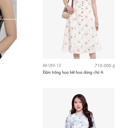
KK189-16
600.000 ₫
Đầm hoa dáng xòe cổ xẻ V thắt nơ eo