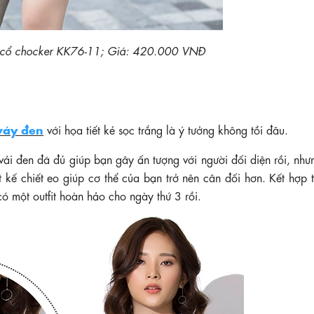
ết cổ chocker KK76-11; Giá: 420.000 VNĐ
váy đen
với họa tiết kẻ sọc trắng là ý tưởng không tồi đâu.
vải đen đã đủ giúp bạn gây ấn tượng với người đối diện rồi, nh
t kế chiết eo giúp cơ thể của bạn trở nên cân đối hơn. Kết hợp
ó một outfit hoàn hảo cho ngày thứ 3 rồi.