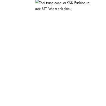
KK189-39
660.000 ₫
Đầm xô thêu dáng xòe dài phối thắt lưng