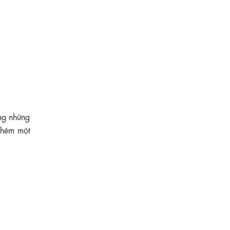
ưng những
 thêm một
KK189-26
630.000 ₫
Đầm đen hoa nhí dáng xòe tay phồng