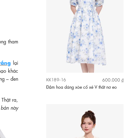
ng tham
rắng
lại
mạo khác
ắng – đen
KK189-28
710.000 ₫
Đầm xô thêu hoa nhí cổ V phối ren
Thật ra,
 bản này