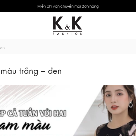
Miễn phí vận chuyển mọi đơn hàng
đen
 màu trắng – đen