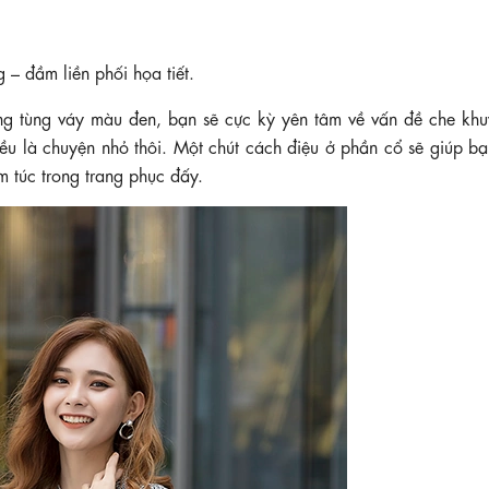
 – đầm liền phối họa tiết.
cùng tùng váy màu đen, bạn sẽ cực kỳ yên tâm về vấn đề che khu
ều là chuyện nhỏ thôi. Một chút cách điệu ở phần cổ sẽ giúp bạ
m túc trong trang phục đấy.