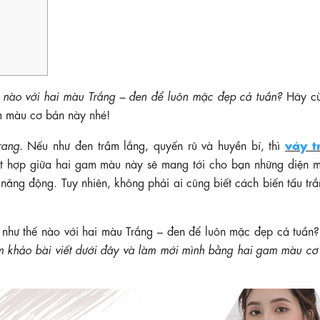
 nào với hai màu Trắng – đen để luôn mặc đẹp cả tuần?
Hãy cù
m màu cơ bản này nhé!
váy t
rang
. Nếu như đen trầm lắng, quyến rũ và huyền bí, thì
ự kết hợp giữa hai gam màu này sẽ mang tới cho bạn những diện 
và năng động. Tuy nhiên, không phải ai cũng biết cách biến tấu tr
 như thế nào với hai màu Trắng – đen để luôn mặc đẹp cả tuần? 
m khảo bài viết dưới đây và làm mới mình bằng hai gam màu cơ