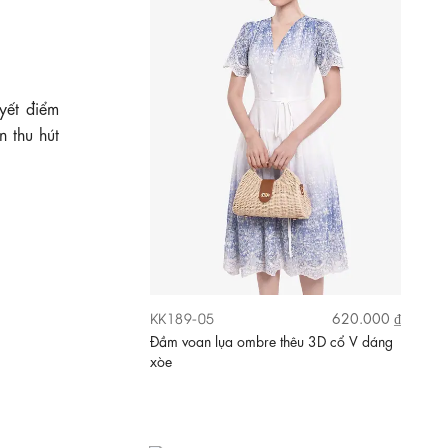
yết điểm
n thu hút
KK189-15
730.000 ₫
Đầm lụa dáng xòe cổ thuyền lệch vai