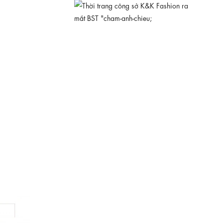
KK189-12
710.000 ₫
Đầm trắng họa tiết hoa dáng chữ A