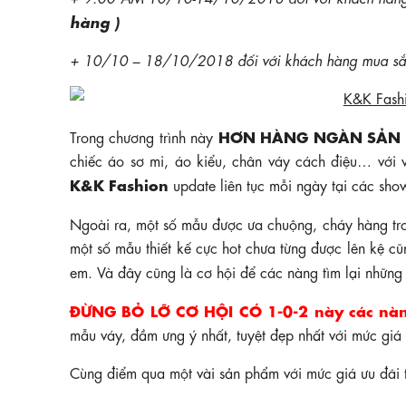
hàng )
+ 10/10 – 18/10/2018 đối với khách hàng mua sắm
HƠN HÀNG NGÀN SẢN
Trong chương trình này
chiếc áo sơ mi, áo kiểu, chân váy cách điệu… với 
K&K Fashion
update liên tục mỗi ngày tại các sh
Ngoài ra, một số mẫu được ưa chuộng, cháy hàng tro
một số mẫu thiết kế cực hot chưa từng được lên kệ c
em. Và đây cũng là cơ hội để các nàng tìm lại nhữn
ĐỪNG BỎ LỠ CƠ HỘI CÓ 1-0-2 này các nàn
mẫu váy, đầm ưng ý nhất, tuyệt đẹp nhất với mức giá 
Cùng điểm qua một vài sản phẩm với mức giá ưu đãi 