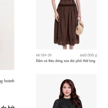
KK189-26
630.000 ₫
Đầm đen hoa nhí dáng xòe tay phồng
ùng hoành
 do hết