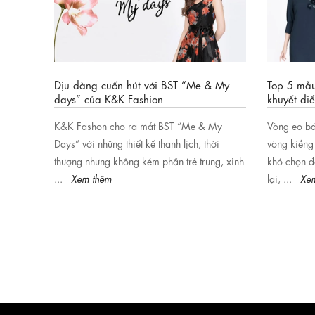
 sáng
Dịu dàng cuốn hút với BST “Me & My
Top 5 mẫu
days” của K&K Fashion
khuyết đi
ên dáng
K&K Fashon cho ra mắt BST “Me & My
Vòng eo bá
a K&K
Days” với những thiết kế thanh lịch, thời
vòng kiềng
của phái
thượng nhưng không kém phần trẻ trung, xinh
khó chọn đ
...
Xem thêm
lại, ...
Xe