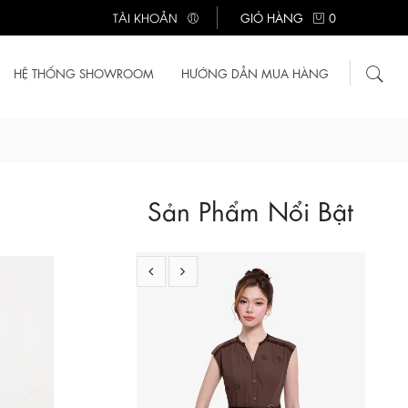
TÀI KHOẢN
GIỎ HÀNG
0
HỆ THỐNG SHOWROOM
HƯỚNG DẪN MUA HÀNG
KK189-39
660.000 ₫
Sản Phẩm Nổi Bật
Đầm xô thêu dáng xòe dài phối thắt lưng