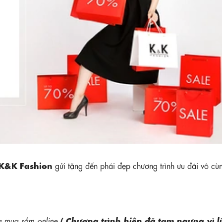
K&K Fashion
gửi tặng đến phái đẹp chương trình ưu đãi vô c
( Chương trình hiện đã tạm ngưng vì lí
 mua sắm online