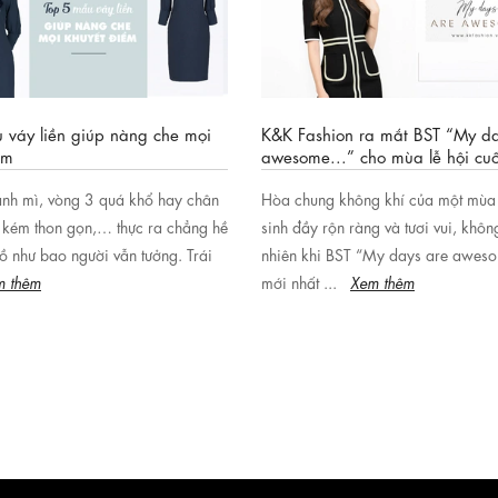
 váy liền giúp nàng che mọi
K&K Fashion ra mắt BST “My da
ểm
awesome...” cho mùa lễ hội cu
nh mì, vòng 3 quá khổ hay chân
Hòa chung không khí của một mùa
 kém thon gọn,… thực ra chẳng hề
sinh đầy rộn ràng và tươi vui, khô
ồ như bao người vẫn tưởng. Trái
nhiên khi BST “My days are awe
m thêm
mới nhất ...
Xem thêm