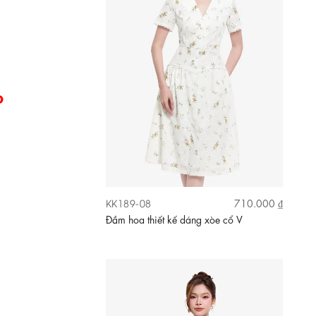
D
KK188-05
630.000 ₫
Đầm xòe sát nách màu xanh pastel kèm
thắt lưng