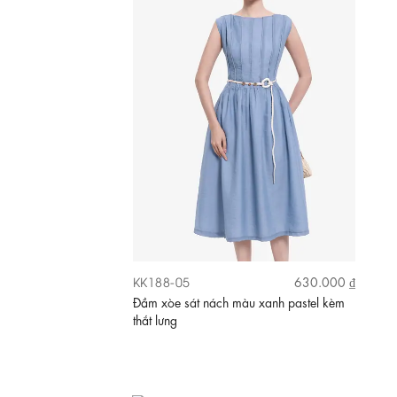
KK189-01
690.000 ₫
Đầm xòe dài cổ vest in hoa tùng váy