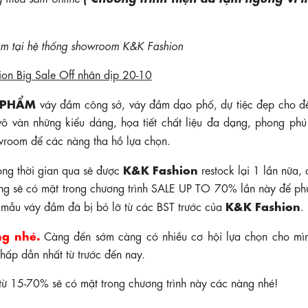
 tại hệ thống showroom K&K Fashion
 PHẨM
váy đầm công sở, váy đầm dạo phố, dự tiệc đẹp cho đ
vô vàn những kiểu dáng, họa tiết chất liệu đa dạng, phong phú
owroom để các nàng tha hồ lựa chọn.
K&K Fashion
ng thời gian qua sẽ được
restock lại 1 lần nữa,
ũng sẽ có mặt trong chương trình SALE UP TO 70% lần này để ph
K&K Fashion
g mẫu váy đầm đã bị bỏ lỡ từ các BST trước của
.
g nhé.
Càng đến sớm càng có nhiều cơ hội lựa chọn cho mì
hấp dẫn nhất từ trước đến nay.
từ 15-70% sẽ có mặt trong chương trình này các nàng nhé!