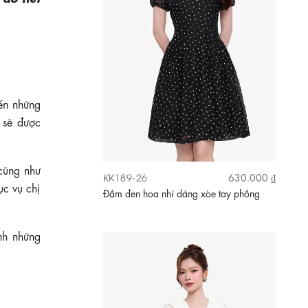
ến những
 sẽ được
 cũng như
KK189-08
710.000 ₫
ục vụ chị
Đầm hoa thiết kế dáng xòe cổ V
nh những