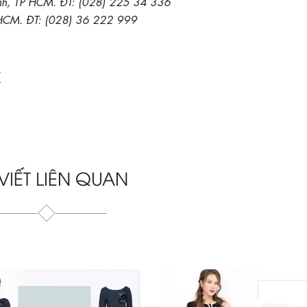
nh, TP HCM. ĐT: (028) 225 34 336
.HCM. ĐT: (028) 36 222 999
/
 VIẾT LIÊN QUAN