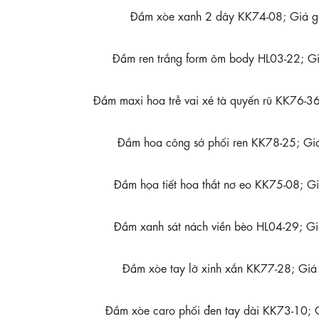
Đầm xòe xanh 2 dây KK74-08; Giá 
Đầm ren trắng form ôm body HL03-22; 
Đầm maxi hoa trễ vai xẻ tà quyến rũ KK76-
Đầm hoa công sở phối ren KK78-25; G
Đầm họa tiết hoa thắt nơ eo KK75-08; 
Đầm xanh sát nách viền bèo HL04-29; 
Đầm xòe tay lỡ xinh xắn KK77-28; Gi
Đầm xòe caro phối đen tay dài KK73-10;