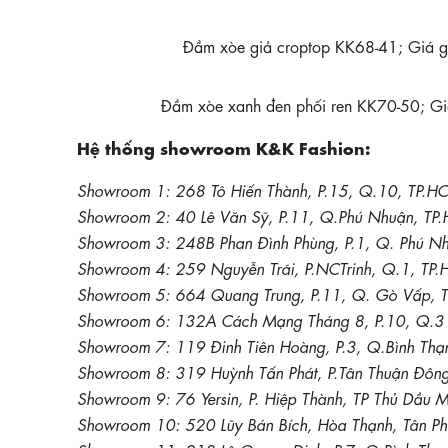
Đầm xòe giả croptop KK68-41; Giá 
Đầm xòe xanh đen phối ren KK70-50; G
Hệ thống showroom K&K Fashion:
Showroom 1: 268 Tô Hiến Thành, P.15, Q.10, TP.H
Showroom 2: 40 Lê Văn Sỹ, P.11, Q.Phú Nhuận, TP
Showroom 3: 248B Phan Đình Phùng, P.1, Q. Phú N
Showroom 4: 259 Nguyễn Trãi, P.NCTrinh, Q.1, TP
Showroom 5: 664 Quang Trung, P.11, Q. Gò Vấp, 
Showroom 6: 132A Cách Mạng Tháng 8, P.10, Q.3 
Showroom 7: 119 Đinh Tiên Hoàng, P.3, Q.Bình Thạ
Showroom 8: 319 Huỳnh Tấn Phát, P.Tân Thuận Đôn
Showroom 9: 76 Yersin, P. Hiệp Thành, TP Thủ Dầu
Showroom 10: 520 Lũy Bán Bích, Hòa Thạnh, Tân P