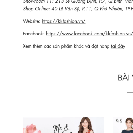
Showroom 11: 213 Lê Quang Định, P.7, Q.Bình Thạ
Shop Online: 40 Lê Văn Sỹ, P.11, Q.Phú Nhuận, TP
Website:
https://kkfashion.vn/
Facebook:
https://www.facebook.com/kkfashion.vn
Xem thêm các sản phẩm khác và đặt hàng
tại đây
BÀI