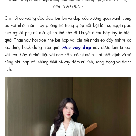
đ
Giá: 590.000
Chi tiết cổ vuông độc đáo tôn lên vẻ đẹp của xương quai xanh cùng
bờ vai nhỏ nhắn. Tay phồng trẻ trung giúp nổi bật lên sự ngọt ngào
của người phụ nữ mà lại có thể che đi khuyết điểm bắp tay to hiệu
quả. Thân váy hơi xòe nhẹ kết hợp với chi tiết nhấn eo đầy tinh tế có
váy đẹp
tác dụng hack dáng hiệu quả.
Mẫu
này được làm từ loại
vải ren. Đây là chất liệu vải cao cấp, có sự mềm mại nhất định và vô
cùng phù hợp với những thiết kế váy đầm nữ tính, sang trọng và thanh
lịch.