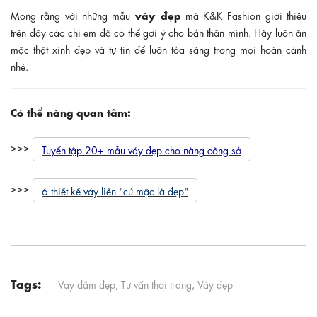
váy đẹp
Mong rằng với những mẫu
mà K&K Fashion giới thiệu
trên đây các chị em đã có thể gợi ý cho bản thân mình. Hãy luôn ăn
mặc thật xinh đẹp và tự tin để luôn tỏa sáng trong mọi hoàn cảnh
nhé.
Có thể nàng quan tâm:
>>>
Tuyển tập 20+ mẫu váy đẹp cho nàng công sở
>>>
6 thiết kế váy liền "cứ mặc là đẹp"
Tags:
Váy đầm đẹp
,
Tư vấn thời trang
,
Váy đẹp