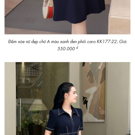
Đầm xòe nữ đẹp chữ A màu xanh đen phối caro KK177-22; Giá:
đ
550.000