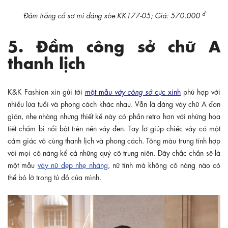
đ
Đầm trắng cổ sơ mi dáng xòe KK177-05; Giá: 570.000
5. Đầm công sở chữ A
thanh lịch
K&K Fashion xin gửi tới
một mẫu
váy công sở
cực xinh
phù hợp với
nhiều lứa tuổi và phong cách khác nhau. Vẫn là dáng váy chữ A đơn
giản, nhẹ nhàng nhưng thiết kế này có phần retro hơn với những họa
tiết chấm bi nổi bật trên nền váy đen. Tay lỡ giúp chiếc váy có một
cảm giác vô cùng thanh lịch và phong cách. Tông màu trung tính hợp
với mọi cô nàng kể cả những quý cô trung niên. Đây chắc chắn sẽ là
một mẫu
váy nữ đẹp nhẹ nhàng
,
nữ tính mà không cô nàng nào có
thể bỏ lỡ trong tủ đồ của mình.