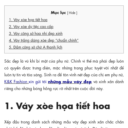
Mục lục
[ Hide ]
1. Váy xòe họa tiết hoa
2. Váy xòe dự tiệc cao cấp
3. Váy công sở hoa nhí đẹp xinh
4. Váy trắng dáng xòe đẹp “chuẩn chỉnh”
5. Đầm công sở chữ A thanh lịch
Sắc đẹp là vũ khí bí mật của phụ nữ. Chính vì thế mà phái đẹp luôn
có quyền được trưng diện, mặc những trang phục tuyệt vời nhất để
luôn tự tin và tỏa sáng. Sinh ra để tôn vinh nét đẹp của chị em phụ nữ,
những mẫu váy đẹp
K&K Fashion
xin gửi tới
và xinh xắn dành
riêng cho những bóng hồng rực rỡ nhất trên cuộc đời này.
1. Váy xòe họa tiết hoa
Xếp đầu trong danh sách những mẫu váy đẹp xinh xắn chắc chắn