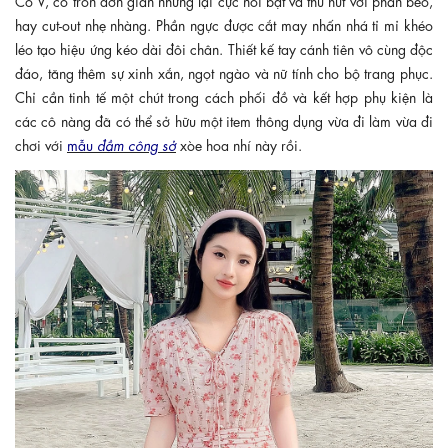
Cổ V, cổ tròn đơn giản nhưng lại cực nổi bật và thu hút với phần bèo,
hay cut-out nhẹ nhàng. Phần ngực được cắt may nhấn nhá tỉ mỉ khéo
léo tạo hiệu ứng kéo dài đôi chân. Thiết kế tay cánh tiên vô cùng độc
đáo, tăng thêm sự xinh xắn, ngọt ngào và nữ tính cho bộ trang phục.
Chỉ cần tinh tế một chút trong cách phối đồ và kết hợp phụ kiện là
các cô nàng đã có thể sở hữu một item thông dụng vừa đi làm vừa đi
chơi với
mẫu
đầm công sở
xòe hoa nhí này rồi.