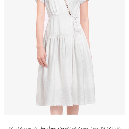
Đầm trắng đi tiệc đẹp dáng xòe dài cổ V sang trọng KK177-18;