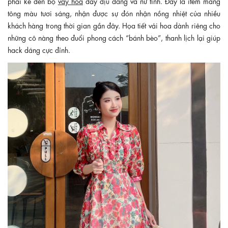
phải kể đến bộ
váy hoa
đầy dịu dàng và nữ tính. Đây là item mang
tông màu tươi sáng, nhận được sự đón nhận nồng nhiệt của nhiều
khách hàng trong thời gian gần đây. Họa tiết vải hoa dành riêng cho
những cô nàng theo đuổi phong cách “bánh bèo”, thanh lịch lại giúp
hack dáng cực đỉnh.