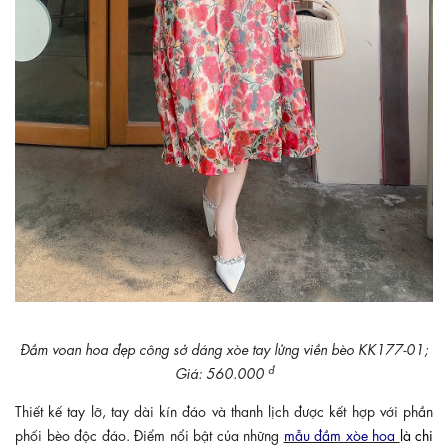
Đầm voan hoa đẹp công sở dáng xòe tay lửng viền bèo KK177-01;
đ
Giá: 560.000
Thiết kế tay lỡ, tay dài kín đáo và thanh lịch được kết hợp với phần
phối bèo độc đáo. Điểm nổi bật của những
mẫu đầm xòe hoa
là chi