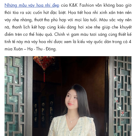
Những mẫu váy hoa nhí đẹp
của K&K Fashion vẫn không bao giờ
thôi tỏa ra sức cuốn hút đặc biệt. Họa tiết hoa nhí xinh xắn trên nền
váy nhẹ nhàng, thướt tha phù hợp với mọi lứa tuổi. Màu sắc váy nền
nã, thanh lịch kết hợp cùng kiểu dáng hơi xòe nhẹ giúp che khuyết
điểm trên cơ thể hiệu quả. Chính vì gam màu tươi sáng cùng thiết kế
tinh tế này mà váy hoa nhí được xem là kiểu váy quốc dân trong cả 4
mùa Xuân – Hạ - Thu - Đông.