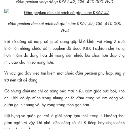
Đầm peplum vàng đồng KK67-42; Giá: 420.000 VND
Đầm peplum đen sát nách cổ giọt nước KK67-47; Giá: 410.000
VND
Bởi số đông cô nàng công sở đang gặp khó khăn với vòng 2 quá
khổ nên những chiếc đầm peplum đã được K&K Fashion chú trọng
hơn nhằm đa dạng hóa để mang đến nhiều lựa chọn hơn đáp ứng
nhu cầu cho nhiều nàng hơn.
Vì vậy, giờ đây việc tìm kiếm một chiếc
đầm peplum
phù hợp, ưng ý
trở nên rất dễ dàng.
Có những điều mà chỉ có nàng béo mới hiểu, cảm giác bức bói, khó
chịu khi cố ép mình trong những chiếc đầm công sở ôm cộng với
quần gel nịt bụng với hy vọng trông thon gọn hơn..
Nịt bụng và quần gel chỉ là giải pháp tạm thời trong 1 khoảng thời
gian ngắn vì vậy khi phải đến công sở tới 8 tiếng hãy chọn cách
khác phù hợp hơn bạn nhé.