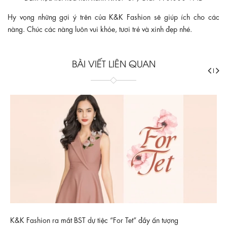
Hy vọng những gợi ý trên của K&K Fashion sẽ giúp ích cho các
nàng. Chúc các nàng luôn vui khỏe, tươi trẻ và xinh đẹp nhé.
BÀI VIẾT LIÊN QUAN
K&K Fashion ra mắt BST dự tiệc “For Tet” đầy ấn tượng