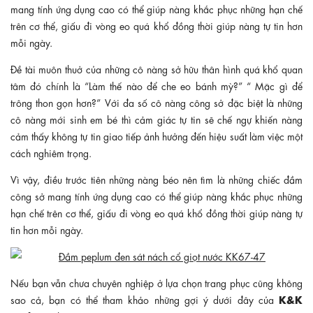
mang tính ứng dụng cao có thể giúp nàng khắc phục những hạn chế
trên cơ thể, giấu đi vòng eo quá khổ đồng thời giúp nàng tự tin hơn
mỗi ngày.
Đề tài muôn thuở của những cô nàng sở hữu thân hình quá khổ quan
tâm đó chính là “Làm thế nào để che eo bánh mỳ?” “ Mặc gì để
trông thon gọn hơn?” Với đa số cô nàng công sở đặc biệt là những
cô nàng mới sinh em bé thì cảm giác tự tin sẽ chế ngự khiến nàng
cảm thấy không tự tin giao tiếp ảnh hưởng đến hiệu suất làm việc một
cách nghiêm trọng.
Vì vậy, điều trước tiên những nàng béo nên tìm là những chiếc đầm
công sở mang tính ứng dụng cao có thể giúp nàng khắc phục những
hạn chế trên cơ thể, giấu đi vòng eo quá khổ đồng thời giúp nàng tự
tin hơn mỗi ngày.
Nếu bạn vẫn chưa chuyên nghiệp ở lựa chọn trang phục cũng không
K&K
sao cả, bạn có thể tham khảo những gợi ý dưới đây của