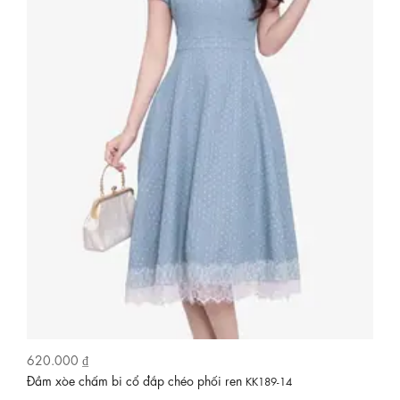
630.000 ₫
n
Đầm đen hoa nhí dáng xòe tay phồng
KK189-14
KK189-2