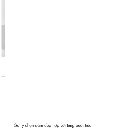
Gợi ý chọn đầm đẹp hợp với từng buổi tiệc
Tùy theo tính chất của bữa tiệc, chúng ta sẽ lựa chọn phong cách
cũng như trang phục dự tiệc sao cho phù hợp với từng hoàn cảnh,
để ...
Xem thêm