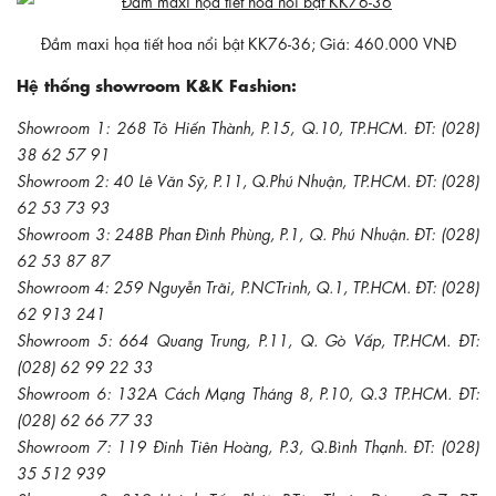
Đầm maxi họa tiết hoa nổi bật KK76-36; Giá: 460.000 VNĐ
Hệ thống showroom K&K Fashion:
Showroom 1: 268 Tô Hiến Thành, P.15, Q.10, TP.HCM. ĐT: (028)
38 62 57 91
Showroom 2: 40 Lê Văn Sỹ, P.11, Q.Phú Nhuận, TP.HCM. ĐT: (028)
62 53 73 93
Showroom 3: 248B Phan Đình Phùng, P.1, Q. Phú Nhuận. ĐT: (028)
62 53 87 87
Showroom 4: 259 Nguyễn Trãi, P.NCTrinh, Q.1, TP.HCM. ĐT: (028)
62 913 241
Showroom 5: 664 Quang Trung, P.11, Q. Gò Vấp, TP.HCM. ĐT:
(028) 62 99 22 33
Showroom 6: 132A Cách Mạng Tháng 8, P.10, Q.3 TP.HCM. ĐT:
(028) 62 66 77 33
Showroom 7: 119 Đinh Tiên Hoàng, P.3, Q.Bình Thạnh. ĐT: (028)
35 512 939