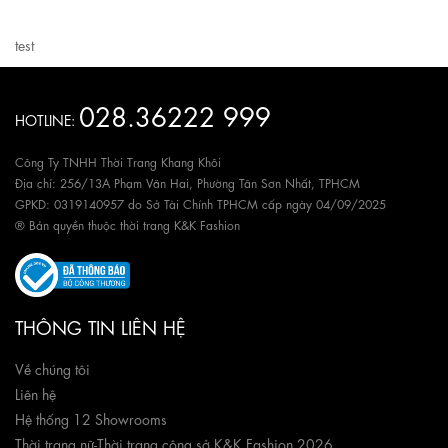
test
028.36222 999
HOTLINE:
Công Ty TNHH Thời Trang Khang Khôi
Địa chỉ: 256/13A Phạm Văn Hai, Phường Tân Sơn Nhất, TPHCM
GPKD: 0319140957 do Sở Tài Chính TPHCM cấp ngày 04/09/2025
® Bản quyền thuộc thời trang K&K Fashion
THÔNG TIN LIÊN HỆ
Về chúng tôi
Liên hệ
Hệ thống 12 Showrooms
Thời trang nữ
-
Thời trang công sở K&K Fashion 2026