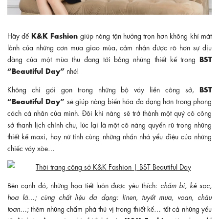
K&K Fashion
Hãy để
giúp nàng tận hưởng trọn hơn không khí mát
lành của những cơn mưa giao mùa, cảm nhận được rõ hơn sự dịu
BST
dàng của một mùa thu đang tới bằng những thiết kế trong
“Beautiful Day”
nhé!
BST
Không chỉ gói gọn trong những bộ váy liền công sở,
“Beautiful Day”
sẽ giúp nàng biến hóa đa dạng hơn trong phong
cách cá nhân của mình. Đôi khi nàng sẽ trở thành một quý cô công
sở thanh lịch chỉnh chu, lúc lại là một cô nàng quyến rũ trong những
thiết kế maxi, hay nữ tính cùng những nhấn nhá yểu điệu của những
chiếc váy xòe…
Bên cạnh đó, những họa tiết luôn được yêu thích:
chấm bi, kẻ sọc,
hoa lá…; cùng chất liệu đa dạng: linen, tuyết mưa, voan, châu
toan…
; thêm những chấm phá thú vị trong thiết kế… tất cả những yếu