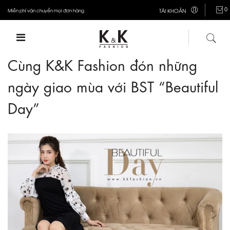
0
Miễn phí vận chuyển mọi đơn hàng
TÀI KHOẢN
Cùng K&K Fashion đón những
ngày giao mùa với BST “Beautiful
Day”