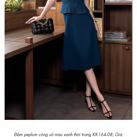
Đầm peplum công sở màu xanh thời trang KK164-08; Giá: