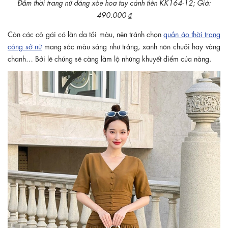
Đầm thời trang nữ dáng xòe hoa tay cánh tiên KK164-12; Giá:
490.000 ₫
Còn các cô gái có làn da tối màu, nên tránh chọn
quần áo thời trang
công sở nữ
mang sắc màu sáng như trắng, xanh nõn chuối hay vàng
chanh… Bởi lẽ chúng sẽ càng làm lộ những khuyết điểm của nàng.