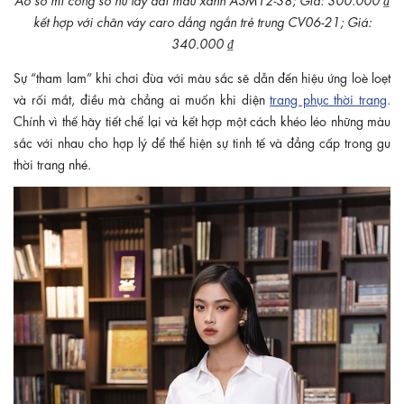
kết hợp với chân váy caro dắng ngắn trẻ trung CV06-21; Giá:
340.000 ₫
Sự “tham lam” khi chơi đùa với màu sắc sẽ dẫn đến hiệu ứng loè loẹt
và rối mắt, điều mà chẳng ai muốn khi diện
trang phục thời trang
.
Chính vì thế hãy tiết chế lại và kết hợp một cách khéo léo những màu
sắc với nhau cho hợp lý để thể hiện sự tinh tế và đẳng cấp trong gu
thời trang nhé.