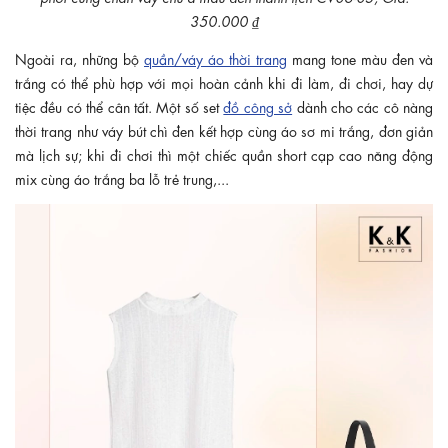
350.000 ₫
Ngoài ra, những bộ
quần/váy áo thời trang
mang tone màu đen và
trắng có thể phù hợp với mọi hoàn cảnh khi đi làm, đi chơi, hay dự
tiệc đều có thể cân tất. Một số set
đồ công sở
dành cho các cô nàng
thời trang như váy bút chì đen kết hợp cùng áo sơ mi trắng, đơn giản
mà lịch sự; khi đi chơi thì một chiếc quần short cạp cao năng động
mix cùng áo trắng ba lỗ trẻ trung,...