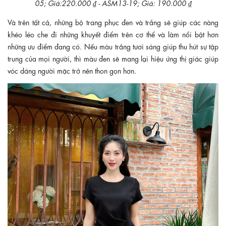
05; Giá:220.000 ₫ - ASM13-19; Giá: 190.000 ₫
Và trên tất cả, những bộ trang phục đen và trắng sẽ giúp các nàng
khéo léo che đi những khuyết điểm trên cơ thể và làm nổi bật hơn
những ưu điểm đang có. Nếu màu trắng tươi sáng giúp thu hút sự tập
trung của mọi người, thì màu đen sẽ mang lại hiệu ứng thị giác giúp
vóc dáng người mặc trở nên thon gọn hơn.