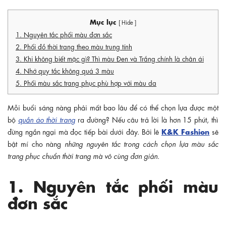
Mục lục
[ Hide ]
1. Nguyên tắc phối màu đơn sắc
2. Phối đồ thời trang theo màu trung tính
3. Khi không biết mặc gì? Thì màu Đen và Trắng chính là chân ái
4. Nhớ quy tắc không quá 3 màu
5. Phối màu sắc trang phục phù hợp với màu da
Mỗi buổi sáng nàng phải mất bao lâu để có thể chọn lựa được một
bộ
quần áo thời trang
ra đường? Nếu câu trả lời là hơn 15 phút, thì
K&K Fashion
đừng ngần ngại mà đọc tiếp bài dưới đây. Bởi lẽ
sẽ
bật mí cho nàng
những nguyên tắc trong cách chọn lựa màu sắc
trang phục chuẩn thời trang mà vô cùng đơn giản.
1. Nguyên tắc phối màu
đơn sắc