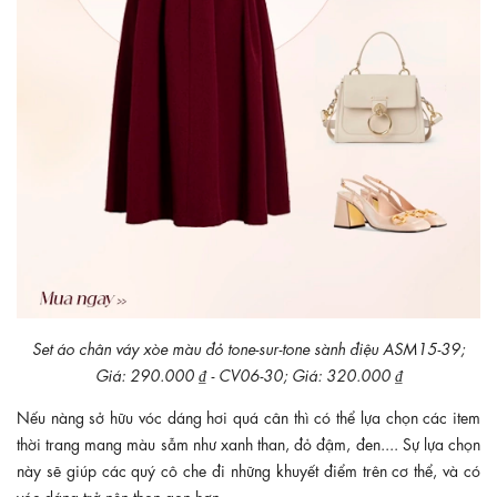
Set áo chân váy xòe màu đỏ tone-sur-tone sành điệu ASM15-39;
Giá: 290.000 ₫ - CV06-30; Giá: 320.000 ₫
Nếu nàng sở hữu vóc dáng hơi quá cân thì có thể lựa chọn các item
thời trang mang màu sẫm như xanh than, đỏ đậm, đen.... Sự lựa chọn
này sẽ giúp các quý cô che đi những khuyết điểm trên cơ thể, và có
vóc dáng trở nên thon gọn hơn.