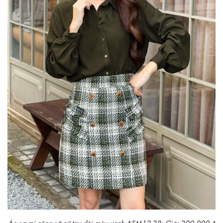
Áo sơ mi công sở nữ tay dài màu xanh ASM12-38; Giá: 300.000 ₫