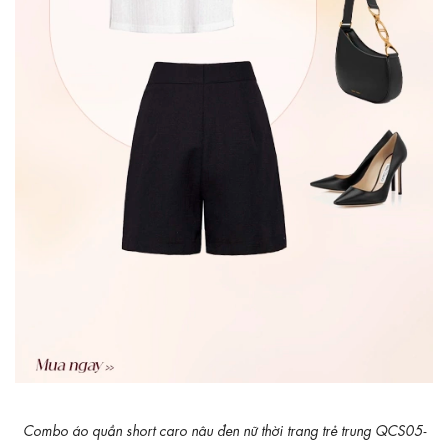
Combo áo quần short caro nâu đen nữ thời trang trẻ trung QCS05-