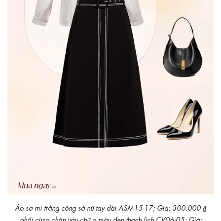
Áo sơ mi trắng công sở nữ tay dài ASM15-17; Giá: 300.000 ₫
phối cùng chân váy chữ a màu đen thanh lịch CV06-05; Giá: