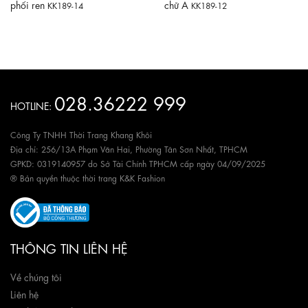
phối ren
chữ A
KK189-14
KK189-12
028.36222 999
HOTLINE:
Công Ty TNHH Thời Trang Khang Khôi
Địa chỉ: 256/13A Phạm Văn Hai, Phường Tân Sơn Nhất, TPHCM
GPKD: 0319140957 do Sở Tài Chính TPHCM cấp ngày 04/09/2025
® Bản quyền thuộc thời trang K&K Fashion
THÔNG TIN LIÊN HỆ
Về chúng tôi
Liên hệ