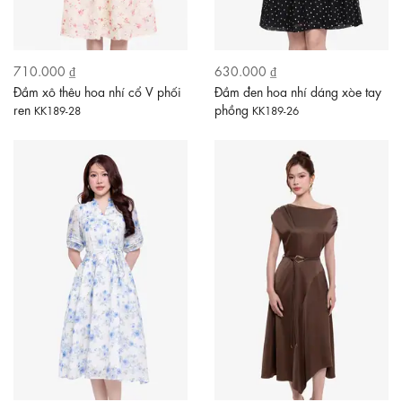
710.000 ₫
630.000 ₫
Đầm xô thêu hoa nhí cổ V phối
Đầm đen hoa nhí dáng xòe tay
ren
phồng
KK189-28
KK189-26