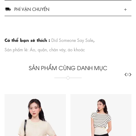
PHÍ VẬN CHUYỂN
Có thể bạn sẽ thích :
,
Did Someone Say Sale
Sản phẩm lẻ: Áo, quần, chân váy, áo khoác
SẢN PHẨM CÙNG DANH MỤC