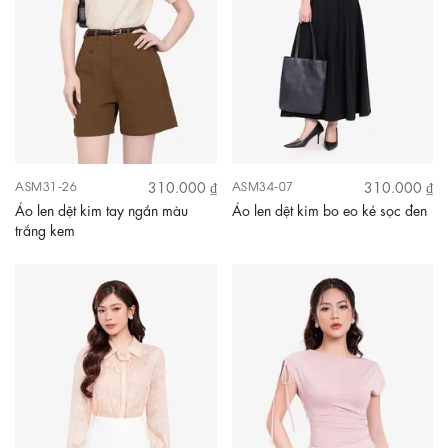
310.000 ₫
310.000 ₫
ASM31-26
ASM34-07
Áo len dệt kim tay ngắn màu
Áo len dệt kim bo eo kẻ sọc đen
trắng kem