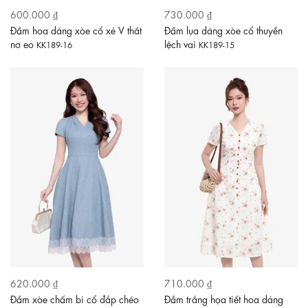
600.000 ₫
730.000 ₫
Đầm hoa dáng xòe cổ xẻ V thắt
Đầm lụa dáng xòe cổ thuyền
nơ eo
lệch vai
KK189-16
KK189-15
620.000 ₫
710.000 ₫
Đầm xòe chấm bi cổ đắp chéo
Đầm trắng họa tiết hoa dáng