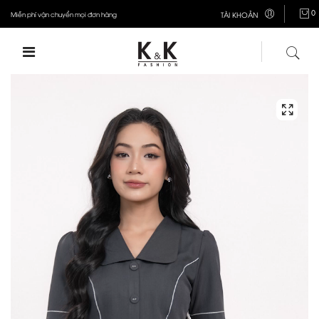
0
Miễn phí vận chuyển mọi đơn hàng
TÀI KHOẢN