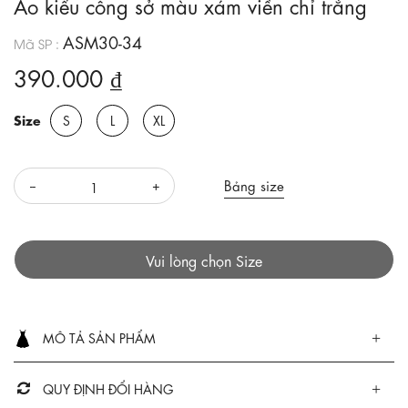
Áo kiểu công sở màu xám viền chỉ trắng
ASM30-34
Mã SP :
390.000 ₫
Size
S
L
XL
Bảng size
Vui lòng chọn Size
MÔ TẢ SẢN PHẨM
QUY ĐỊNH ĐỔI HÀNG