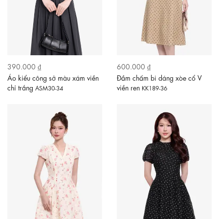
390.000 ₫
600.000 ₫
Áo kiểu công sở màu xám viền
Đầm chấm bi dáng xòe cổ V
chỉ trắng
viền ren
ASM30-34
KK189-36