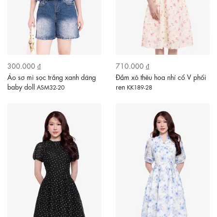
300.000 ₫
710.000 ₫
Áo sơ mi sọc trắng xanh dáng
Đầm xô thêu hoa nhí cổ V phối
baby doll
ren
ASM32-20
KK189-28