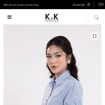
0
Miễn phí vận chuyển mọi đơn hàng
TÀI KHOẢN