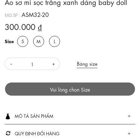
Áo sơ mi sọc trắng xanh dáng baby doll
ASM32-20
Mã SP :
300.000 ₫
Size
S
M
L
Bảng size
Vui lòng chọn Size
MÔ TẢ SẢN PHẨM
QUY ĐỊNH ĐỔI HÀNG