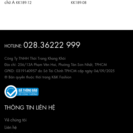
chữ A
KK189-12
KK189-08
028.36222 999
HOTLINE:
Công Ty TNHH Thời Trang Khang Khôi
Địa chỉ: 256/13A Phạm Văn Hai, Phường Tân Sơn Nhất, TPHCM
GPKD: 0319140957 do Sở Tài Chính TPHCM cấp ngày 04/09/2025
® Bản quyền thuộc thời trang K&K Fashion
THÔNG TIN LIÊN HỆ
Về chúng tôi
Liên hệ