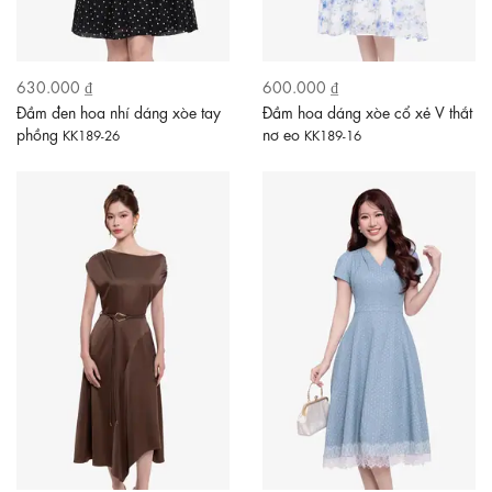
630.000 ₫
600.000 ₫
Đầm đen hoa nhí dáng xòe tay
Đầm hoa dáng xòe cổ xẻ V thắt
phồng
nơ eo
KK189-26
KK189-16