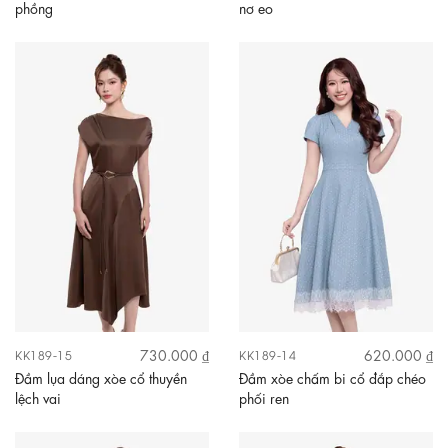
phồng
nơ eo
730.000 ₫
620.000 ₫
KK189-15
KK189-14
Đầm lụa dáng xòe cổ thuyền
Đầm xòe chấm bi cổ đắp chéo
lệch vai
phối ren