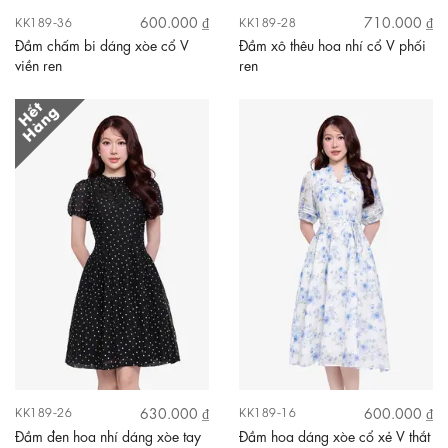
600.000 ₫
710.000 ₫
KK189-36
KK189-28
Đầm chấm bi dáng xòe cổ V
Đầm xô thêu hoa nhí cổ V phối
viền ren
ren
630.000 ₫
600.000 ₫
KK189-26
KK189-16
Đầm đen hoa nhí dáng xòe tay
Đầm hoa dáng xòe cổ xẻ V thắt