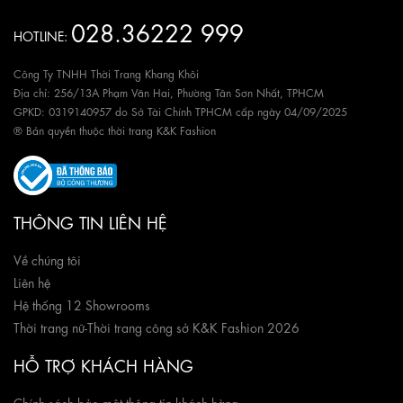
028.36222 999
HOTLINE:
Công Ty TNHH Thời Trang Khang Khôi
Địa chỉ: 256/13A Phạm Văn Hai, Phường Tân Sơn Nhất, TPHCM
GPKD: 0319140957 do Sở Tài Chính TPHCM cấp ngày 04/09/2025
® Bản quyền thuộc thời trang K&K Fashion
THÔNG TIN LIÊN HỆ
Về chúng tôi
Liên hệ
Hệ thống 12 Showrooms
Thời trang nữ
-
Thời trang công sở K&K Fashion 2026
HỖ TRỢ KHÁCH HÀNG
Chính sách bảo mật thông tin khách hàng