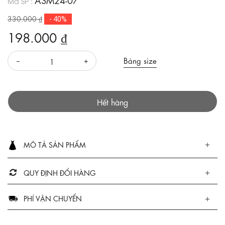
Mã SP :
330.000 ₫
- 40%
198.000 ₫
Bảng size
Hết hàng
MÔ TẢ SẢN PHẨM
QUY ĐỊNH ĐỔI HÀNG
PHÍ VẬN CHUYỂN