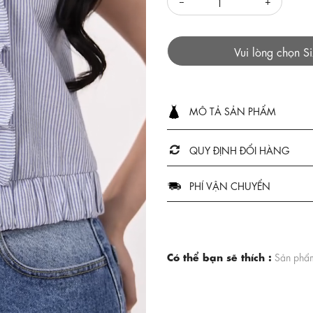
Vui lòng chọn S
MÔ TẢ SẢN PHẨM
QUY ĐỊNH ĐỔI HÀNG
PHÍ VẬN CHUYỂN
Có thể bạn sẽ thích :
Sản phẩm