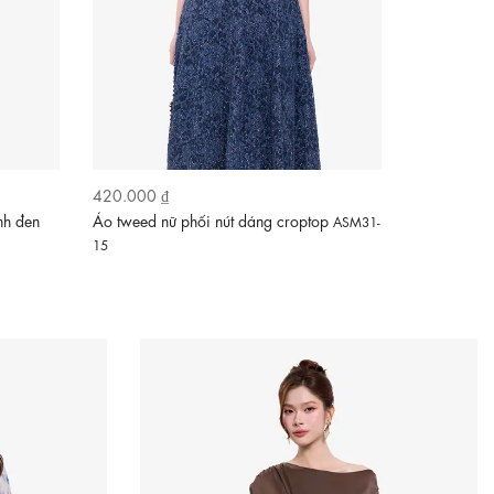
420.000 ₫
230.000 ₫
nh đen
Áo tweed nữ phối nút dáng croptop
Áo polo nữ 
ASM31-
ASM32-15
15