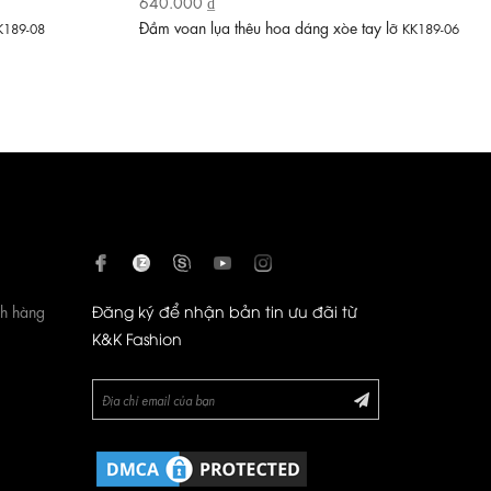
640.000 ₫
Đầm voan lụa thêu hoa dáng xòe tay lỡ
K189-08
KK189-06
ch hàng
Đăng ký để nhận bản tin ưu đãi từ
K&K Fashion