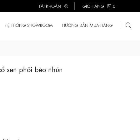
TÀI KHOẢN
GIỎ HÀNG
0
HỆ THỐNG SHOWROOM
HƯỚNG DẪN MUA HÀNG
cổ sen phối bèo nhún