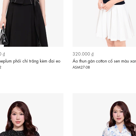
0 ₫
320.000 ₫
eplum phối chỉ trắng kèm đai eo
Áo thun gân cotton cổ sen màu xa
2
ASM27-08