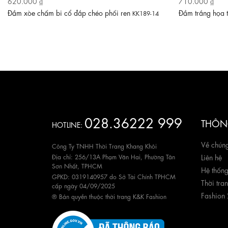
620.000 ₫
710.000 ₫
Đầm xòe chấm bi cổ đắp chéo phối ren
Đầm trắng họa 
KK189-14
028.36222 999
THÔNG
HOTLINE:
Về chúng
Công Ty TNHH Thời Trang Khang Khôi
Địa chỉ: 256/13A Phạm Văn Hai, Phường Tân
Liên hệ
Sơn Nhất, TPHCM
Hệ thốn
GPKD: 0319140957 do Sở Tài Chính TPHCM
Thời tra
cấp ngày 04/09/2025
Fashion
® Bản quyền thuộc thời trang K&K Fashion