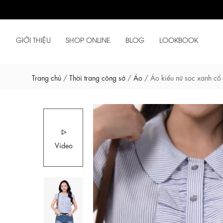
GIỚI THIỆU
SHOP ONLINE
BLOG
LOOKBOOK
Trang chủ
/
Thời trang công sở
/
Áo
/
Áo kiểu nữ sọc xanh cổ
Video