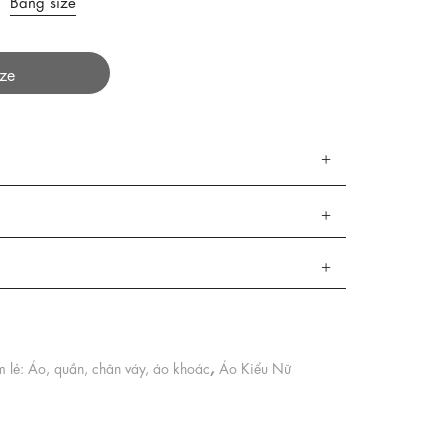
Bảng size
ize
,
 lẻ: Áo, quần, chân váy, áo khoác
Áo Kiểu Nữ