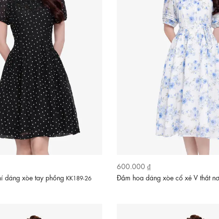
600.000 ₫
í dáng xòe tay phồng
Đầm hoa dáng xòe cổ xẻ V thắt n
KK189-26