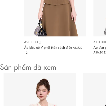
420.000 ₫
410.00
Video
ay dài
Áo kiểu cổ V phối thân cách điệu
Áo đen p
ASM32-
ASM30-3
12
Sản phẩm đã xem