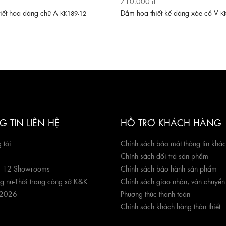
710.000 ₫
tiết hoa dáng chữ A
Đầm hoa thiết kế dáng xòe cổ V
KK189-12
K
 TIN LIÊN HỆ
HỖ TRỢ KHÁCH HÀNG
 tôi
Chính sách bảo mật thông tin khá
Chính sách đổi trả sản phẩm
g 12 Showrooms
Chính sách bảo hành sản phẩm
ng nữ
-
Thời trang công sở K&K
Chính sách giao nhận, vận chuyển
 2026
Phương thức thanh toán
Chính sách khách hàng thân thiết