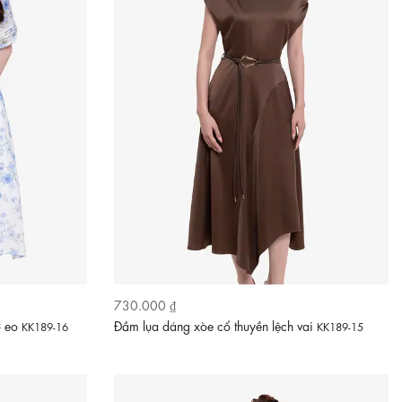
730.000 ₫
ơ eo
Đầm lụa dáng xòe cổ thuyền lệch vai
KK189-16
KK189-15