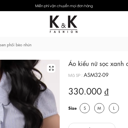
Miễn phí vận chuyển mọi đơn hàng
 sen phối bèo nhún
Áo kiểu nữ sọc xanh 
ASM32-09
Mã SP :
330.000 ₫
Size
S
M
L