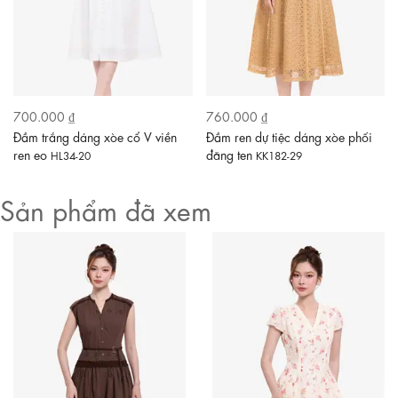
700.000 ₫
760.000 ₫
Đầm trắng dáng xòe cổ V viền
Đầm ren dự tiệc dáng xòe phối
ren eo
đăng ten
HL34-20
KK182-29
Sản phẩm đã xem