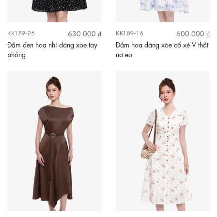
630.000 ₫
600.000 ₫
KK189-26
KK189-16
Đầm đen hoa nhí dáng xòe tay
Đầm hoa dáng xòe cổ xẻ V thắt
phồng
nơ eo