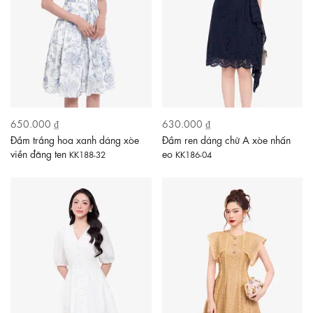
650.000 ₫
630.000 ₫
Đầm trắng hoa xanh dáng xòe
Đầm ren dáng chữ A xòe nhấn
viền đăng ten
eo
KK188-32
KK186-04