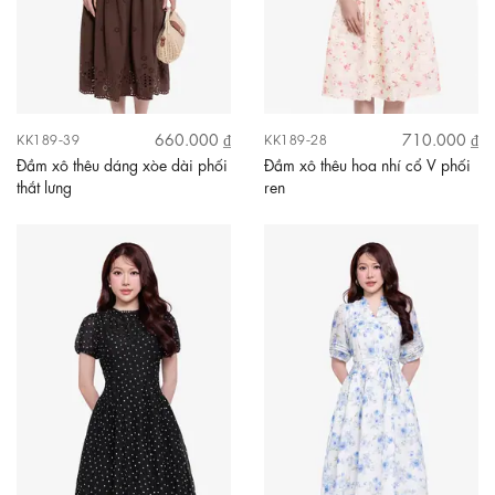
660.000 ₫
710.000 ₫
KK189-39
KK189-28
Đầm xô thêu dáng xòe dài phối
Đầm xô thêu hoa nhí cổ V phối
thắt lưng
ren