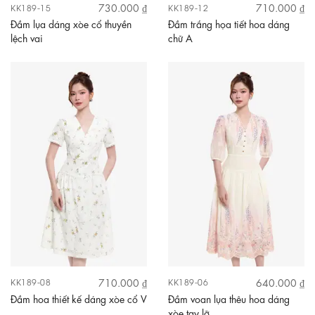
730.000 ₫
710.000 ₫
KK189-15
KK189-12
Đầm lụa dáng xòe cổ thuyền
Đầm trắng họa tiết hoa dáng
lệch vai
chữ A
710.000 ₫
640.000 ₫
KK189-08
KK189-06
Đầm hoa thiết kế dáng xòe cổ V
Đầm voan lụa thêu hoa dáng
xòe tay lỡ