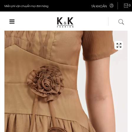
0
Miễn phí vận chuyển mọi đơn hàng
TÀI KHOẢN