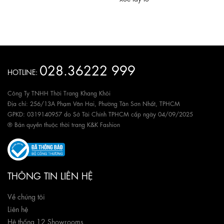
028.36222 999
HOTLINE:
Công Ty TNHH Thời Trang Khang Khôi
Địa chỉ: 256/13A Phạm Văn Hai, Phường Tân Sơn Nhất, TPHCM
GPKD: 0319140957 do Sở Tài Chính TPHCM cấp ngày 04/09/2025
® Bản quyền thuộc thời trang K&K Fashion
THÔNG TIN LIÊN HỆ
Về chúng tôi
Liên hệ
Hệ thống 12 Showrooms