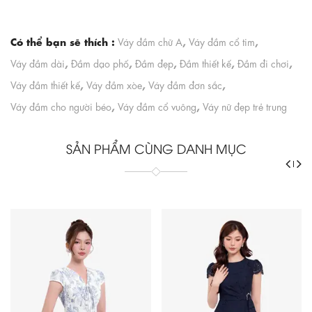
Có thể bạn sẽ thích :
,
,
Váy đầm chữ A
Váy đầm cổ tim
,
,
,
,
,
Váy đầm dài
Đầm dạo phố
Đầm đẹp
Đầm thiết kế
Đầm đi chơi
,
,
,
Váy đầm thiết kế
Váy đầm xòe
Váy đầm đơn sắc
,
,
Váy đầm cho người béo
Váy đầm cổ vuông
Váy nữ đẹp trẻ trung
SẢN PHẨM CÙNG DANH MỤC