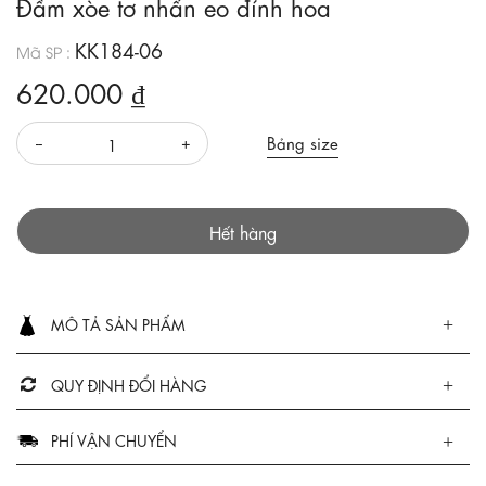
Đầm xòe tơ nhấn eo đính hoa
KK184-06
Mã SP :
620.000 ₫
Bảng size
Hết hàng
MÔ TẢ SẢN PHẨM
QUY ĐỊNH ĐỔI HÀNG
PHÍ VẬN CHUYỂN