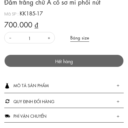
Đầm trắng chữ A cổ sơ mi phối nút
KK185-17
Mã SP :
700.000 ₫
Bảng size
Hết hàng
MÔ TẢ SẢN PHẨM
QUY ĐỊNH ĐỔI HÀNG
PHÍ VẬN CHUYỂN