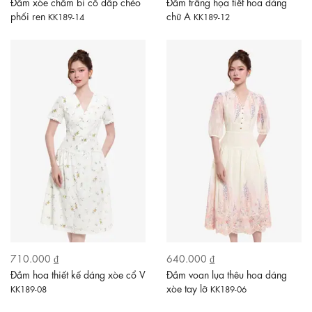
Đầm xòe chấm bi cổ đắp chéo
Đầm trắng họa tiết hoa dáng
phối ren
chữ A
KK189-14
KK189-12
710.000 ₫
640.000 ₫
Đầm hoa thiết kế dáng xòe cổ V
Đầm voan lụa thêu hoa dáng
xòe tay lỡ
KK189-08
KK189-06