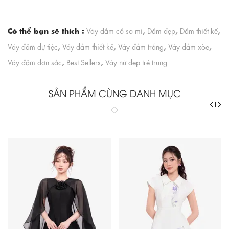
Có thể bạn sẽ thích :
,
,
,
Váy đầm cổ sơ mi
Đầm đẹp
Đầm thiết kế
,
,
,
,
Váy đầm dự tiệc
Váy đầm thiết kế
Váy đầm trắng
Váy đầm xòe
,
,
Váy đầm đơn sắc
Best Sellers
Váy nữ đẹp trẻ trung
SẢN PHẨM CÙNG DANH MỤC