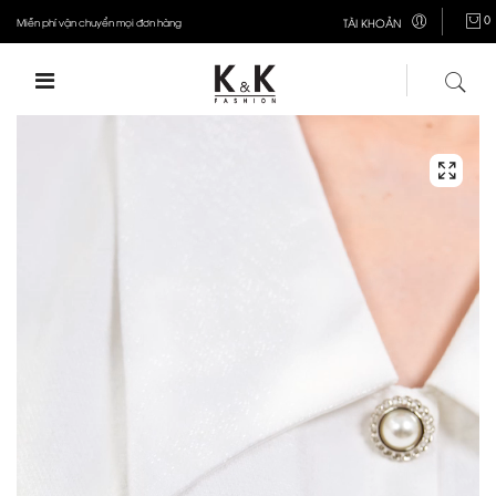
0
Miễn phí vận chuyển mọi đơn hàng
TÀI KHOẢN