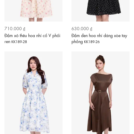
710.000 ₫
630.000 ₫
Đầm xô thêu hoa nhí cổ V phối
Đầm đen hoa nhí dáng xòe tay
ren
phồng
KK189-28
KK189-26