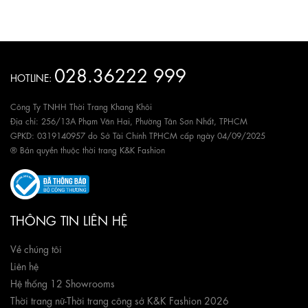
028.36222 999
HOTLINE:
Công Ty TNHH Thời Trang Khang Khôi
Địa chỉ: 256/13A Phạm Văn Hai, Phường Tân Sơn Nhất, TPHCM
GPKD: 0319140957 do Sở Tài Chính TPHCM cấp ngày 04/09/2025
® Bản quyền thuộc thời trang K&K Fashion
THÔNG TIN LIÊN HỆ
Về chúng tôi
Liên hệ
Hệ thống 12 Showrooms
Thời trang nữ
-
Thời trang công sở K&K Fashion 2026