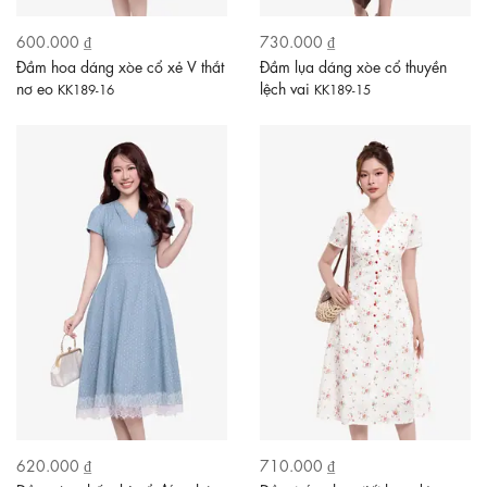
600.000 ₫
730.000 ₫
Đầm hoa dáng xòe cổ xẻ V thắt
Đầm lụa dáng xòe cổ thuyền
nơ eo
lệch vai
KK189-16
KK189-15
620.000 ₫
710.000 ₫