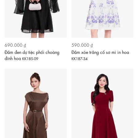
690.000 ₫
590.000 ₫
Đầm đen dự tiệc phối choàng
Đầm xòe trắng cổ sơ mi in hoa
đính hoa
KK185-09
KK187-34