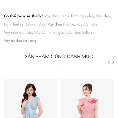
Có thể bạn sẽ thích :
,
,
,
Váy đầm cổ trụ
Đầm dạo phố
Đầm đẹp
,
,
,
,
Đầm thiết kế
Đầm đi chơi
Váy đầm thiết kế
Váy đầm xòe
,
,
,
Váy đầm đơn sắc
Váy đầm cho người béo
Best Sellers
Váy nữ đẹp trẻ trung
SẢN PHẨM CÙNG DANH MỤC