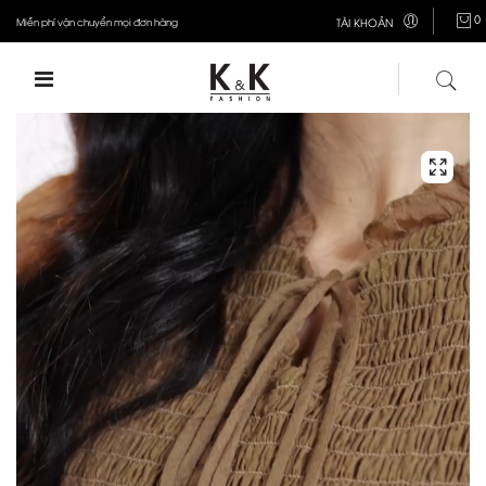
0
Miễn phí vận chuyển mọi đơn hàng
TÀI KHOẢN