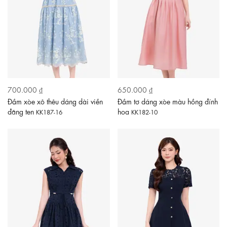
700.000 ₫
650.000 ₫
Đầm xòe xô thêu dáng dài viền
Đầm tơ dáng xòe màu hồng đính
đăng ten
hoa
KK187-16
KK182-10