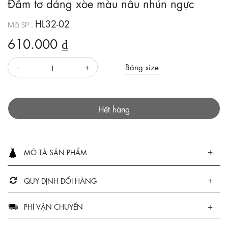
Đầm tơ dáng xòe màu nâu nhún ngực
HL32-02
Mã SP :
610.000 ₫
Bảng size
Hết hàng
MÔ TẢ SẢN PHẨM
QUY ĐỊNH ĐỔI HÀNG
PHÍ VẬN CHUYỂN