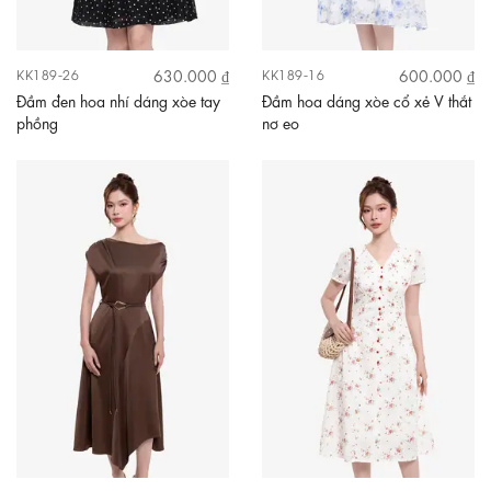
630.000 ₫
600.000 ₫
KK189-26
KK189-16
Đầm đen hoa nhí dáng xòe tay
Đầm hoa dáng xòe cổ xẻ V thắt
phồng
nơ eo