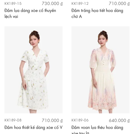
730.000 ₫
710.000 ₫
KK189-15
KK189-12
Đầm lụa dáng xòe cổ thuyền
Đầm trắng họa tiết hoa dáng
lệch vai
chữ A
710.000 ₫
640.000 ₫
KK189-08
KK189-06
Đầm hoa thiết kế dáng xòe cổ V
Đầm voan lụa thêu hoa dáng
xòe tay lỡ