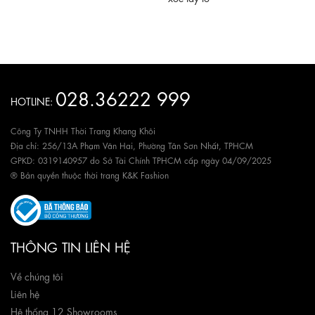
028.36222 999
HOTLINE:
Công Ty TNHH Thời Trang Khang Khôi
Địa chỉ: 256/13A Phạm Văn Hai, Phường Tân Sơn Nhất, TPHCM
GPKD: 0319140957 do Sở Tài Chính TPHCM cấp ngày 04/09/2025
® Bản quyền thuộc thời trang K&K Fashion
THÔNG TIN LIÊN HỆ
Về chúng tôi
Liên hệ
Hệ thống 12 Showrooms