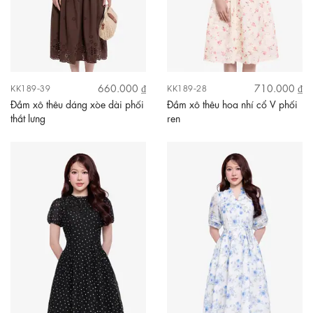
660.000 ₫
710.000 ₫
KK189-39
KK189-28
Đầm xô thêu dáng xòe dài phối
Đầm xô thêu hoa nhí cổ V phối
thắt lưng
ren