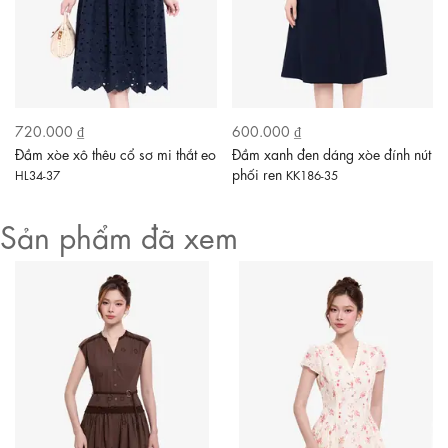
720.000 ₫
600.000 ₫
Đầm xòe xô thêu cổ sơ mi thắt eo
Đầm xanh đen dáng xòe đính nút
phối ren
HL34-37
KK186-35
Sản phẩm đã xem