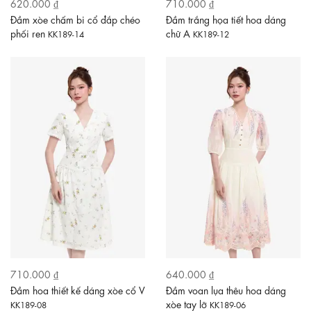
620.000 ₫
710.000 ₫
Đầm xòe chấm bi cổ đắp chéo
Đầm trắng họa tiết hoa dáng
phối ren
chữ A
KK189-14
KK189-12
710.000 ₫
640.000 ₫
Đầm hoa thiết kế dáng xòe cổ V
Đầm voan lụa thêu hoa dáng
xòe tay lỡ
KK189-08
KK189-06