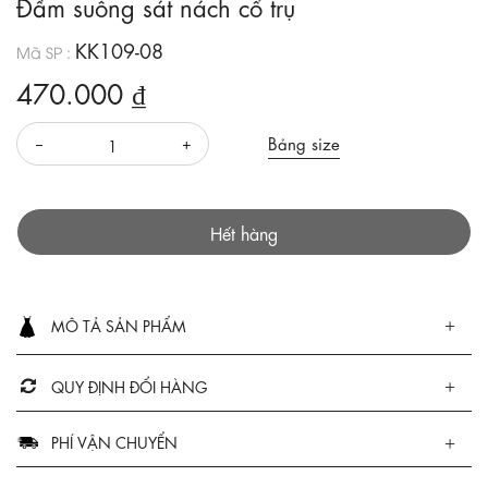
Đầm suông sát nách cổ trụ
KK109-08
Mã SP :
470.000 ₫
Bảng size
Hết hàng
MÔ TẢ SẢN PHẨM
QUY ĐỊNH ĐỔI HÀNG
PHÍ VẬN CHUYỂN