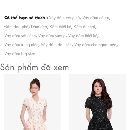
Có thể bạn sẽ thích :
,
,
Váy đầm công sở
Váy đầm cổ trụ
,
,
,
,
Đầm dạo phố
Đầm đẹp
Đầm thiết kế
Đầm đi chơi
,
,
,
Váy đầm sát nách
Váy đầm suông
Váy đầm thiết kế
,
,
,
Váy đầm trung niên
Váy đầm đơn sắc
Váy đầm cho người béo
Váy đầm big size
Sản phẩm đã xem