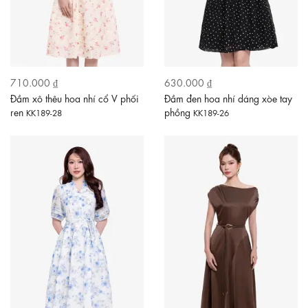
710.000 ₫
630.000 ₫
Đầm xô thêu hoa nhí cổ V phối
Đầm đen hoa nhí dáng xòe tay
ren
phồng
KK189-28
KK189-26