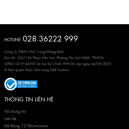
028.36222 999
HOTLINE:
Công Ty TNHH Thời Trang Khang Khôi
Địa chỉ: 256/13A Phạm Văn Hai, Phường Tân Sơn Nhất, TPHCM
GPKD: 0319140957 do Sở Tài Chính TPHCM cấp ngày 04/09/2025
® Bản quyền thuộc thời trang K&K Fashion
THÔNG TIN LIÊN HỆ
Về chúng tôi
Liên hệ
Hệ thống 12 Showrooms