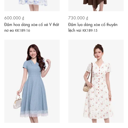
600.000 ₫
730.000 ₫
Đầm hoa dáng xòe cổ xẻ V thắt
Đầm lụa dáng xòe cổ thuyền
nơ eo
lệch vai
KK189-16
KK189-15